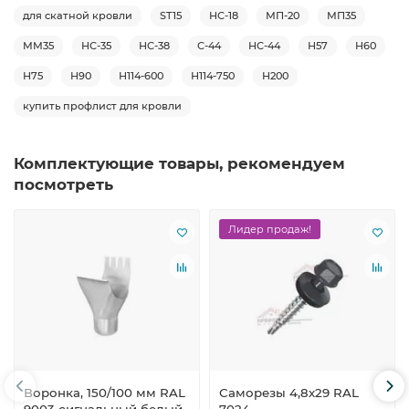
для скатной кровли
ST15
НС-18
МП-20
МП35
ММ35
НС-35
НС-38
С-44
НС-44
Н57
Н60
Н75
Н90
Н114-600
Н114-750
Н200
купить профлист для кровли
Комплектующие товары, рекомендуем
посмотреть
Лидер продаж!
Воронка, 150/100 мм RAL
Саморезы 4,8х29 RAL
9003 сигнальный белый
7024