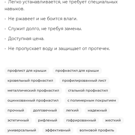
• Легко устанавливается, не требует специальных
навыков.
• Не ржавеет и не боится влаги.
• Служит долго, не требуя замены.
• Доступная цена.
• Не пропускает воду и защищает от протечек.
профлист для крыши
профнастил для крыши
кровельный профнастил
профилированный лист
металлический профнастил
стальной профнастил
оцинкованный профнастил
с полимерным покрытием
прочный
долговечный
легкий
надежный
эстетичный
рифленый
гофрированный
жесткий
универсальный
эффективный
волновой профиль