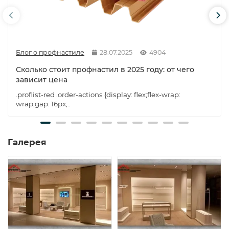
Блог о профнастиле
28.07.2025
4904
Сколько стоит профнастил в 2025 году: от чего
зависит цена
.proflist-red .order-actions {display: flex;flex-wrap:
wrap;gap: 16px;..
Галерея