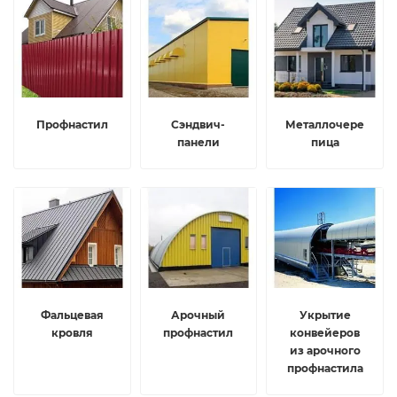
Профнастил
Сэндвич-
Металлочере
панели
пица
Фальцевая
Арочный
Укрытие
кровля
профнастил
конвейеров
из арочного
профнастила