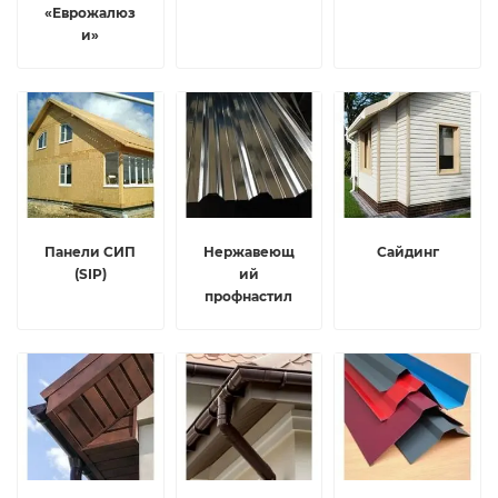
«Еврожалюз
и»
Панели СИП
Нержавеющ
Сайдинг
(SIP)
ий
профнастил