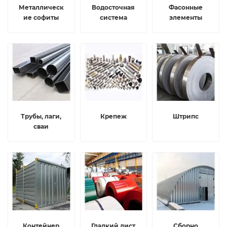
Металлическ
Водосточная
Фасонные
ие софиты
система
элементы
Трубы, лаги,
Крепеж
Штрипс
сваи
Контейнер
Гладкий лист
Сборно