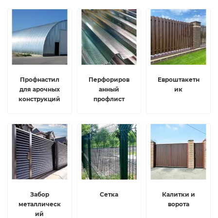
Профнастил
Перфориров
Евроштакетн
для арочных
анный
ик
конструкций
профлист
Забор
Сетка
Калитки и
металлическ
ворота
ий