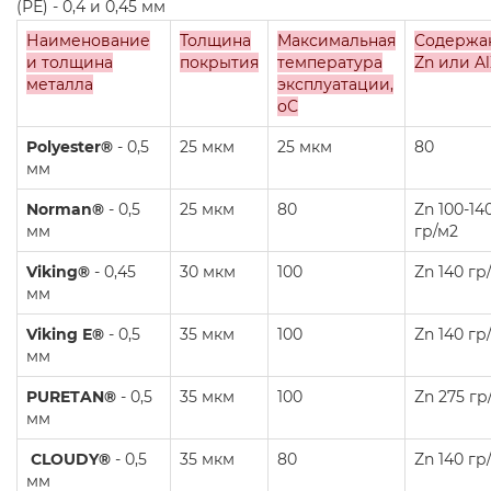
(РЕ) - 0,4 и 0,45 мм
Наименование
Толщина
Максимальная
Содержа
и толщина
покрытия
температура
Zn или A
металла
эксплуатации,
оС
Polyester®
- 0,5
25 мкм
25 мкм
80
мм
Norman®
- 0,5
25 мкм
80
Zn 100-14
мм
гр/м2
Viking®
- 0,45
30 мкм
100
Zn 140 гр
мм
Viking Е®
- 0,5
35 мкм
100
Zn 140 гр
мм
PURETAN®
- 0,5
35 мкм
100
Zn 275 гр
мм
CLOUDY®
- 0,5
35 мкм
80
Zn 140 гр
мм