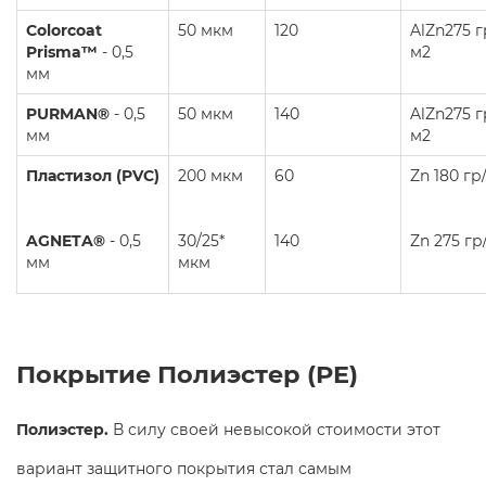
Colorcoat
50 мкм
120
AlZn275 г
Prisma™
- 0,5
м2
мм
PURMAN®
- 0,5
50 мкм
140
AlZn275 г
мм
м2
Пластизол
(PVC)
200 мкм
60
Zn 180 гр
AGNETA®
- 0,5
30/25*
140
Zn 275 гр
мм
мкм
Покрытие Полиэстер (PE)
Полиэстер.
В силу своей невысокой стоимости этот
вариант защитного покрытия стал самым