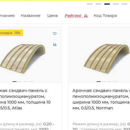
лчанию
Название
Цена
Рейтинг
Код Товара
скидка: -15%
ная сэндвич-панель с
Арочная сэндвич-панель 
полиизоциануратом,
пенополиизоциануратом,
на 1000 мм, толщина 10
ширина 1000 мм, толщина 
5/0.5, Atlas
мм, 0.5/0.5, Norman
 длину в размер, (м):
0,20 -
Режем длину в размер, (м):
0
ирина панели, мм:
1000
20
Ширина панели, мм:
10