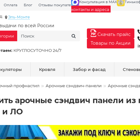
Консультация в MAX
Тинько
Оплата
Блог
Отзывы покупателей
Галерея
контакты и адреса
д:
Эль-Монте
выдачи по всей России
Скачать прайс
тегории
Товары по Акции
таем:
КРУГЛОСУТОЧНО 24/7
ькуляторы
Кровля
Забор и фасад
Стенов
очный профнастил
Арочные сэндвич-панели
Арочные сэнд
ить арочные сэндвич панели из
 и ЛО