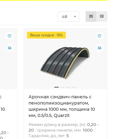
Ваша скидка: -15%
с
Арочная сэндвич-панель с
пенополиизоциануратом,
10
ширина 1000 мм, толщина 10
мм, 0.5/0.5, Quarzit
Режем длину в размер, (м):
0,20 -
20
Ширина панели, мм:
1000
,20 -
Гарантия, до, лет:
5
00