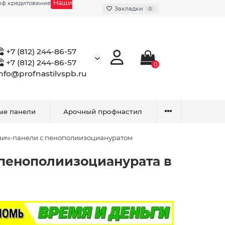
Наши
фф кредитование
Закладки
0
+7 (812) 244-86-57
+7 (812) 244-86-57
0
info@profnastilvspb.ru
ые панели
Арочный профнастил
вич-панели с пенополиизоциануратом
 пенополиизоцианурата в