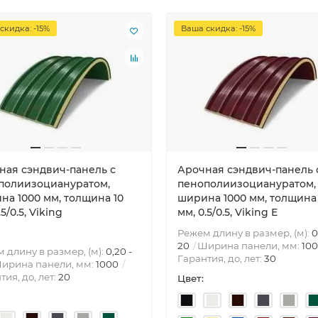
скидка: -15%
Ваша скидка: -15%
ная сэндвич-панель с
Арочная сэндвич-панель 
полиизоциануратом,
пенополиизоциануратом,
на 1000 мм, толщина 10
ширина 1000 мм, толщина 
.5/0.5, Viking
мм, 0.5/0.5, Viking E
Режем длину в размер, (м):
0
20
Ширина панели, мм:
10
 длину в размер, (м):
0,20 -
Гарантия, до, лет:
30
ирина панели, мм:
1000
тия, до, лет:
20
Цвет: