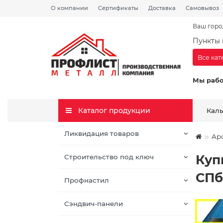
О компании
Сертификаты
Доставка
Самовывоз
Ваш горо
Пункты 
Все ка
Мы рабо
Каталог продукции
Кал
Ликвидация товаров
Ар
Куп
Строительство под ключ
СПб
Профнастил
Сэндвич-панели