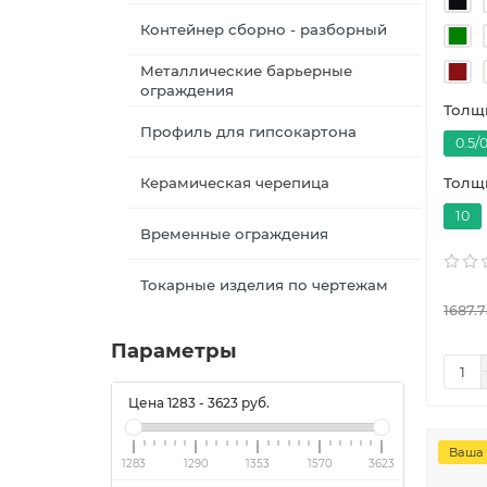
Контейнер сборно - разборный
Металлические барьерные
ограждения
Толщи
Профиль для гипсокартона
0.5/0
Керамическая черепица
Толщи
10
Временные ограждения
Токарные изделия по чертежам
1687.7
Параметры
Цена
1283
-
3623
руб.
Ваша 
1283
1290
1353
1570
3623