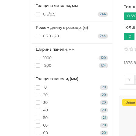
Толщина металла, мм
Толщи
0.5/0.5
244
0.5/0
Толщи
Режем длину в размер, (м)
0,20 - 20
244
10
Ширина панели, мм
1000
120
1878.8
1200
124
Толщина панели, (мм)
10
20
20
20
30
Ваша 
20
40
20
50
21
60
20
80
20