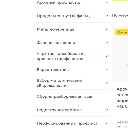
Арочный профнастил
По умо
Продольно гнутый фальц
Металлочерепица
Ваша 
Фальцевая кровля
Укрытие конвейеров из
арочного профнастила
Евроштакетник
Забор металлический
«Еврожалюзи»
Ароч
пено
Сборно-разборные ангары
шири
мм, 0.
Водосточная система
Режем
Перфорированный профлист
20
Ш