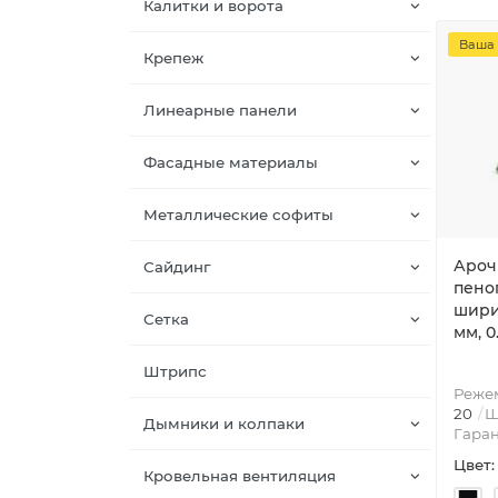
Калитки и ворота
Ваша 
Крепеж
Линеарные панели
Фасадные материалы
Металлические софиты
Ароч
Сайдинг
пено
шири
Сетка
мм, 0
Штрипс
Режем
20
Ш
Дымники и колпаки
Гаран
Цвет:
Кровельная вентиляция