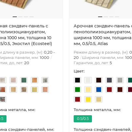
ная сэндвич-панель с
Арочная сэндвич-панель 
полиизоциануратом,
пенополиизоциануратом,
на 1000 мм, толщина 10
ширина 1000 мм, толщина
.5/0.5, Экостил (Ecosteel)
мм, 0.5/0.5, Atlas
 длину в размер, (м):
0,20 -
Режем длину в размер, (м):
0
ирина панели, мм:
1000
20
Ширина панели, мм:
10
тия, до, лет:
20
Гарантия, до, лет:
5
Цвет:
на металла, мм:
Толщина металла, мм:
.5
0.5/0.5
на сэндвич-панелей, мм:
Толщина сэндвич-панелей,