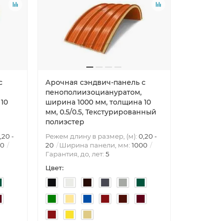
с
Арочная сэндвич-панель с
пенополиизоциануратом,
10
ширина 1000 мм, толщина 10
мм, 0.5/0.5, Текстурированный
полиэстер
,20 -
Режем длину в размер, (м):
0,20 -
00
20
Ширина панели, мм:
1000
Гарантия, до, лет:
5
Цвет: