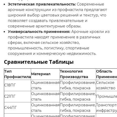
Эстетическая привлекательность:
Современные
арочные конструкции из профнастила предлагают
широкий выбор цветовых решений и текстур, что
позволяет создавать привлекательные и
современные архитектурные образы.
Универсальность применения:
Арочные кровли из
профнастила находят применение в различных
сферах, включая сельское хозяйство,
промышленность, логистику, спортивные
сооружения и коммерческую недвижимость.
Сравнительные Таблицы
Тип
Технология
Область
Материал
Профнастила
Производства
Применен
Оцинкованная
Профилирование,
Сельское
С18ПГ
сталь
гибка, покраска
хозяйство
Оцинкованная
Профилирование,
С21ПГ
Промышле
сталь
гибка, покраска
Оцинкованная
Профилирование,
Транспорт
С44ПГ
сталь
гибка, покраска
инфрастру
Оцинкованная
Профилирование,