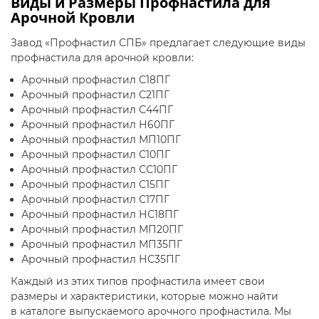
Виды и Размеры Профнастила для
Арочной Кровли
Завод «Профнастил СПБ» предлагает следующие виды
профнастила для арочной кровли:
Арочный профнастил
С18ПГ
Арочный профнастил
С21ПГ
Арочный профнастил
С44ПГ
Арочный профнастил
Н60ПГ
Арочный профнастил
МП10ПГ
Арочный профнастил
С10ПГ
Арочный профнастил
СС10ПГ
Арочный профнастил
С15ПГ
Арочный профнастил
С17ПГ
Арочный профнастил
НС18ПГ
Арочный профнастил
МП20ПГ
Арочный профнастил
МП35ПГ
Арочный профнастил
НС35ПГ
Каждый из этих типов профнастила имеет свои
размеры и характеристики, которые можно найти
в
каталоге выпускаемого арочного профнастила
. Мы