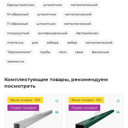
Евроштакетник
штакетник
металлический
М-образный
штакетник
металлический
П-образный
штакетник
металлический
полукруглый
антивандальный
Австрийская
плетенка
для
забора
забор
металлический
"Еврожалюзи"
трубы
лаги
сваи
фасонные
элементы.
Комплектующие товары, рекомендуем
посмотреть
Ваша скидка: -15%
Ваша скидка: -15%
Лидер продаж!
Лидер продаж!