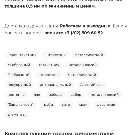
толщина 0,5 мм по заниженным ценам.
Доставка в день оплаты.
Работаем в выходные.
Если у
Вас есть вопрос -
звоните +7 (812) 509 60 52
Евроштакетник
штакетник
металлический
М-образный
штакетник
металлический
П-образный
штакетник
металлический
полукруглый
антивандальный
Австрийская
плетенка
для
забора
забор
металлический
"Еврожалюзи"
трубы
лаги
сваи
фасонные
элементы.
Комплектующие товары, рекомендуем