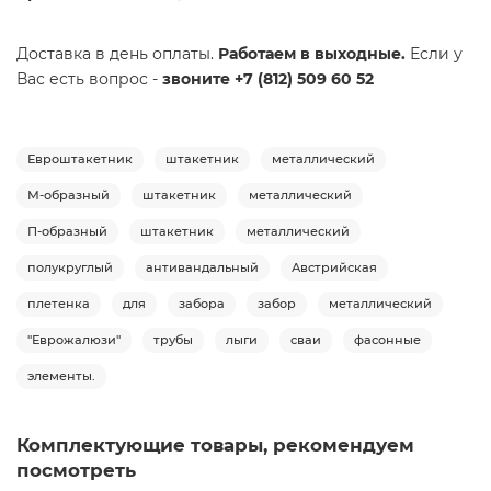
Доставка в день оплаты.
Работаем в выходные.
Если у
Вас есть вопрос -
звоните +7 (812) 509 60 52
Евроштакетник
штакетник
металлический
М-образный
штакетник
металлический
П-образный
штакетник
металлический
полукруглый
антивандальный
Австрийская
плетенка
для
забора
забор
металлический
"Еврожалюзи"
трубы
лыги
сваи
фасонные
элементы.
Комплектующие товары, рекомендуем
посмотреть