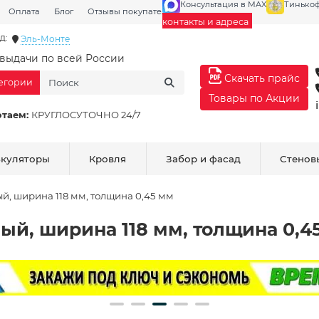
Консультация в MAX
Тинько
Оплата
Блог
Отзывы покупателей
Галерея
контакты и адреса
д:
Эль-Монте
выдачи по всей России
Скачать прайс
тегории
Товары по Акции
отаем:
КРУГЛОСУТОЧНО 24/7
ькуляторы
Кровля
Забор и фасад
Стенов
, ширина 118 мм, толщина 0,45 мм
ый, ширина 118 мм, толщина 0,4