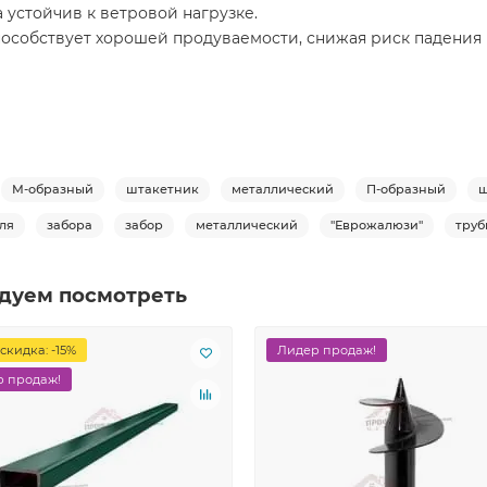
 устойчив к ветровой нагрузке.
особствует хорошей продуваемости, снижая риск падения 
М-образный
штакетник
металлический
П-образный
ш
ля
забора
забор
металлический
"Еврожалюзи"
труб
дуем посмотреть
скидка: -15%
Лидер продаж!
 продаж!