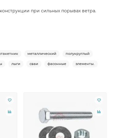
конструкции при сильных порывах ветра.
такетник
металлический
полукруглый
ы
лыги
сваи
фасонные
элементы.