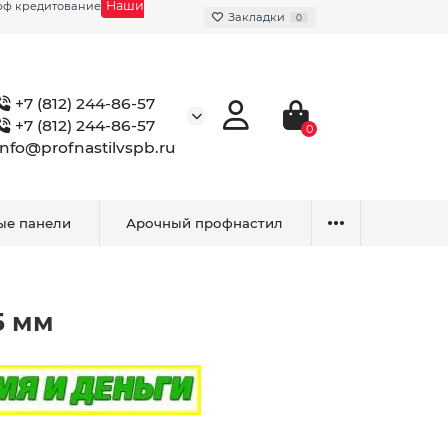
Наши
фф кредитование
Закладки
0
+7 (812) 244-86-57
+7 (812) 244-86-57
0
info@profnastilvspb.ru
ые панели
Арочный профнастил
5 мм