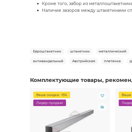
Кроме того, забор из металлоштакетника
Наличие зазоров между штакетинами сп
Евроштакетник
штакетник
металлический
антивандальный
Австрийская
плетенка
д
Комплектующие товары, рекомен
Ваша скидка: -15%
Ваша 
Лидер продаж!
Лидер