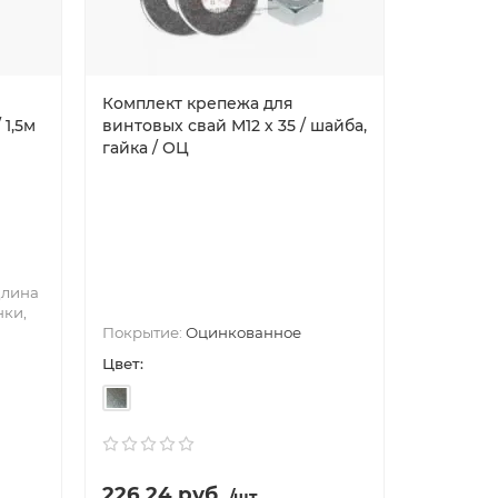
Комплект крепежа для
Саморезы
 1,5м
винтовых свай М12 х 35 / шайба,
гайка / ОЦ
лина
Покрытие
нки,
краска
Покрытие:
Оцинкованное
50, 70
Го
Цвет:
Цвет:
226.24 руб.
2.57 ру
/шт.