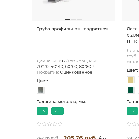
Труба профильная квадратная
Лаги
х 20м
ППК
Длина
трубы
Длина, м:
3; 6
Размеры, мм:
метал
20*20; 40*40; 60*60; 80*80
Цвет:
Покрытие:
Оцинкованное
Цвет:
Толщина металла, мм:
Толщи
1,5
2,0
1,2
205.76 руб.
242.66 руб.
330.27
/шт.