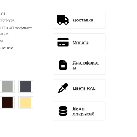
-01
Доставка
1273935
 ПК «Профлист
алл»
.м
Оплата
аличии
Сертификат
ы
Цвета RAL
Виды
покрытий