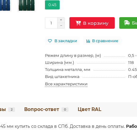
0.45
Б
В корзину
В закладки
В сравнение
Режем длину в размер, (м)
0,5 -
Ширина (мм.)
118
Толщина металла, мм
0.4
Вид штакетника
П-о
Все характеристики
вы
Вопрос-ответ
Цвет RAL
2
0
45 мм купить со склада в СПб. Доставка в день оплаты.
Рабо