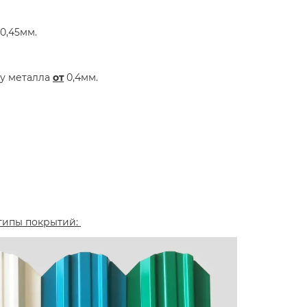
0,45мм.
ну металла
от
0,4мм.
 типы покрытий: