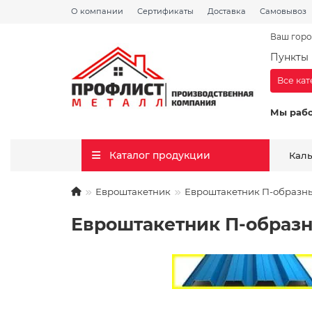
О компании
Сертификаты
Доставка
Самовывоз
Ваш горо
Пункты 
Все ка
Мы раб
Каталог продукции
Кал
Евроштакетник
Евроштакетник П-образный
Евроштакетник П-образн