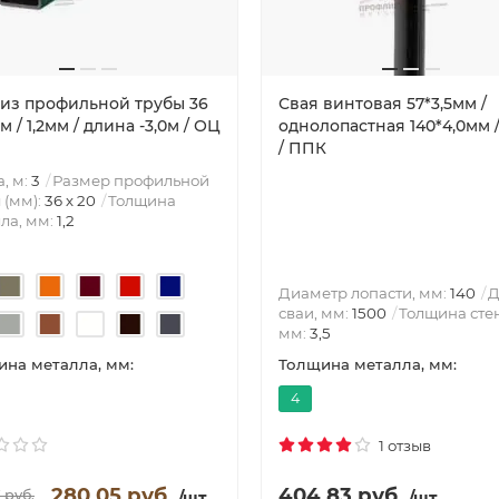
 из профильной трубы 36
Свая винтовая 57*3,5мм /
м / 1,2мм / длина -3,0м / ОЦ
однолопастная 140*4,0мм /
/ ППК
, м:
3
Размер профильной
 (мм):
36 х 20
Толщина
ла, мм:
1,2
Диаметр лопасти, мм:
140
Д
сваи, мм:
1500
Толщина сте
мм:
3,5
на металла, мм:
Толщина металла, мм:
4
1 отзыв
280.05 руб.
404.83 руб.
 руб.
/шт.
/шт.