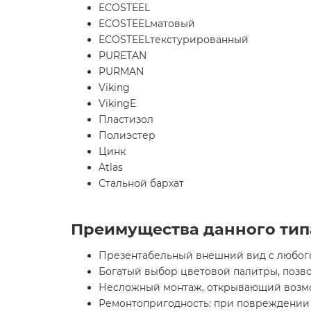
ECOSTEEL
ECOSTEELматовый
ECOSTEELтекстурированный
PURETAN
PURMAN
Viking
VikingE
Пластизол
Полиэстер
Цинк
Atlas
Стальной бархат
Преимущества данного тип
Презентабельный внешний вид с любого
Богатый выбор цветовой палитры, позв
Несложный монтаж, открывающий возмо
Ремонтопригодность: при повреждении 