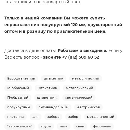
штакетник и в нестандартный цвет.
Только в нашей компании Вы можете купить
евроштакетник полукруглый 120 мм, двухсторонний
оптом и в розницу по привлекательной цене.
Доставка в день оплаты.
Работаем в выходные.
Если у
Вас есть вопрос -
звоните +7 (812) 509 60 52
Евроштакетник
штакетник
металлический
М-образный
штакетник
металлический
П-образный
штакетник
металлический
полукруглый
антивандальный
Австрийская
плетенка
для
забора
забор
металлический
"Еврожалюзи"
трубы
лаги
сваи
фасонные