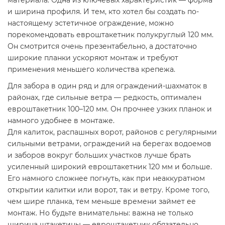
материала. Одна из ключевых характеристик — форма
и ширина профиля. И тем, кто хотел бы создать по-
настоящему эстетичное ограждение, можно
порекомендовать евроштакетник полукруглый 120 мм.
Он смотрится очень презентабельно, а достаточно
широкие планки ускоряют монтаж и требуют
применения меньшего количества крепежа.
Для забора в один ряд и для ограждений-шахматок в
районах, где сильные ветра — редкость, оптимален
евроштакетник 100–120 мм. Он прочнее узких планок и
намного удобнее в монтаже.
Для калиток, распашных ворот, районов с регулярными
сильными ветрами, ограждений на берегах водоемов
и заборов вокруг больших участков лучше брать
усиленный широкий евроштакетник 120 мм и больше.
Его намного сложнее погнуть, как при неаккуратном
открытии калитки или ворот, так и ветру. Кроме того,
чем шире планка, тем меньше времени займет ее
монтаж. Но будьте внимательны: важна не только
ширина штакетины — евроштакетник обязательно