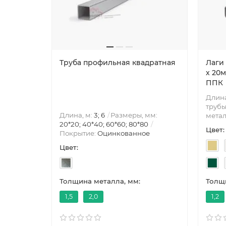
Труба профильная квадратная
Лаги
х 20м
ППК
Длина
трубы
Длина, м:
3; 6
Размеры, мм:
метал
20*20; 40*40; 60*60; 80*80
Цвет:
Покрытие:
Оцинкованное
Цвет:
Толщина металла, мм:
Толщи
1,5
2,0
1,2