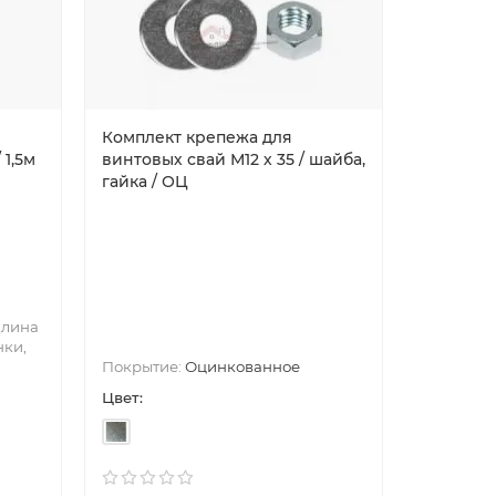
Комплект крепежа для
Саморезы
 1,5м
винтовых свай М12 х 35 / шайба,
гайка / ОЦ
лина
Покрытие
нки,
краска
Покрытие:
Оцинкованное
Головка:
Цвет:
Цвет: