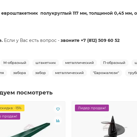
евроштакетник полукруглый 117 мм, толщиной 0,45 мм, о
е.
Если у Вас есть вопрос -
звоните +7 (812) 509 60 52
М-образный
штакетник
металлический
П-образный
ш
ля
забора
забор
металлический
"Еврожалюзи"
труб
дуем посмотреть
скидка: -15%
Лидер продаж!
 продаж!