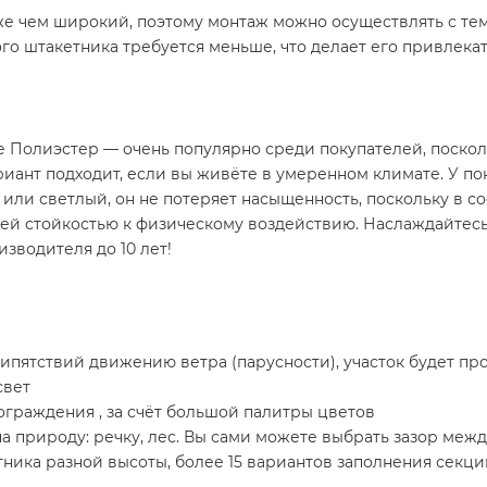
же чем широкий, поэтому монтаж можно осуществлять с те
го штакетника требуется меньше, что делает его привлекат
 Полиэстер — очень популярно среди покупателей, поскол
иант подходит, если вы живёте в умеренном климате. У п
ли светлый, он не потеряет насыщенность, поскольку в с
ней стойкостью к физическому воздействию. Наслаждайте
изводителя до 10 лет!
 припятствий движению ветра (парусности), участок будет п
свет
граждения , за счёт большой палитры цветов
на природу: речку, лес. Вы сами можете выбрать зазор меж
ика разной высоты, более 15 вариантов заполнения секци