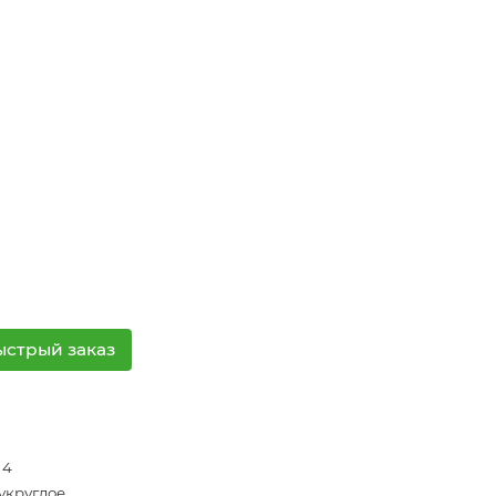
ыстрый заказ
 4
укруглое