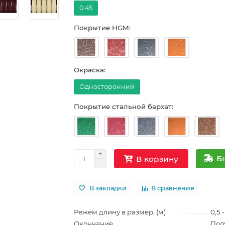
0.45
Покрытие HGM:
Окраска:
Односторонний
Покрытие стальной бархат:
Б
В корзину
В закладки
В сравнение
Режем длину в размер, (м)
0,5 -
Окончание
Пол