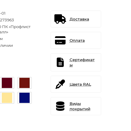
-01
Доставка
1273963
 ПК «Профлист
алл»
.м
Оплата
аличии
Сертификат
ы
Цвета RAL
Виды
покрытий