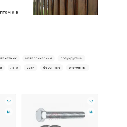
птом и в
такетник
металлический
полукруглый
ы
лаги
сваи
фасонные
элементы.
Ваша скид
Лидер пр