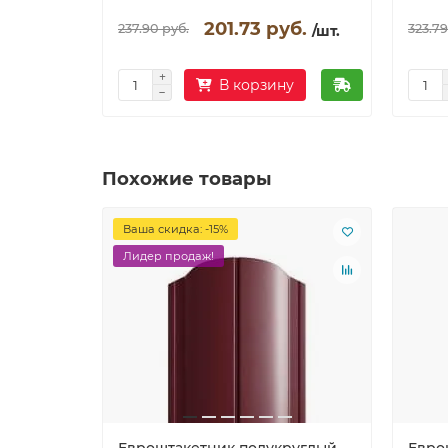
201.73 руб.
237.90 руб.
323.79
/шт.
В корзину
Похожие товары
Ваша скидка: -15%
Лидер продаж!
Евроштакетник полукруглый,
Евро