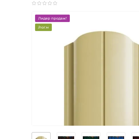
Лидер продаж!
/пог.м