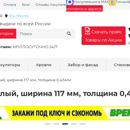
Консультация в MAX
Тинько
Оплата
Блог
Отзывы покупателей
Галерея
контакты и адреса
д:
Эль-Монте
выдачи по всей России
Скачать прайс
тегории
Товары по Акции
отаем:
КРУГЛОСУТОЧНО 24/7
ькуляторы
Кровля
Забор и фасад
Стенов
ый, ширина 117 мм, толщина 0,45мм
лый, ширина 117 мм, толщина 0