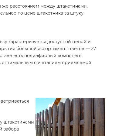
м же расстоянием между штакетинами.
ельнее по цене штакетника за штуку.
ьку характеризуется доступной ценой и
окрытия большой ассортимент цветов — 27
оставе есть полиэфирный компонент.
сь оптимальным сочетанием приемлемой
роветриваться
ду штакетинами
й забора