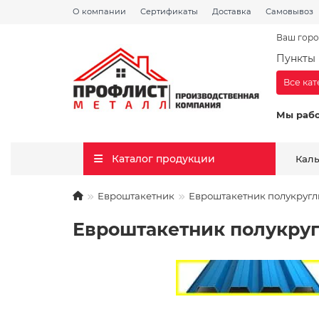
О компании
Сертификаты
Доставка
Самовывоз
Ваш горо
Пункты 
Все ка
Мы раб
Каталог продукции
Кал
Евроштакетник
Евроштакетник полукругл
Евроштакетник полукруг