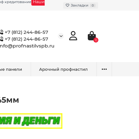
Наши
фф кредитование
Закладки
0
+7 (812) 244-86-57
+7 (812) 244-86-57
0
info@profnastilvspb.ru
ые панели
Арочный профнастил
,45мм