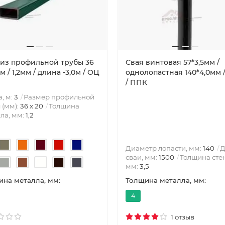
 из профильной трубы 36
Свая винтовая 57*3,5мм /
м / 1,2мм / длина -3,0м / ОЦ
однолопастная 140*4,0мм /
/ ППК
, м:
3
Размер профильной
 (мм):
36 х 20
Толщина
ла, мм:
1,2
Диаметр лопасти, мм:
140
Д
сваи, мм:
1500
Толщина сте
мм:
3,5
на металла, мм:
Толщина металла, мм:
4
1 отзыв