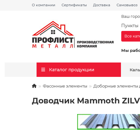
О компании
Сертификаты
Доставка
Самовывоз
Ваш горо
Пункты 
Все ка
Мы раб
Каталог продукции
Кал
Фасонные элементы
Доборные элементы д
Доводчик Mammoth ZILV