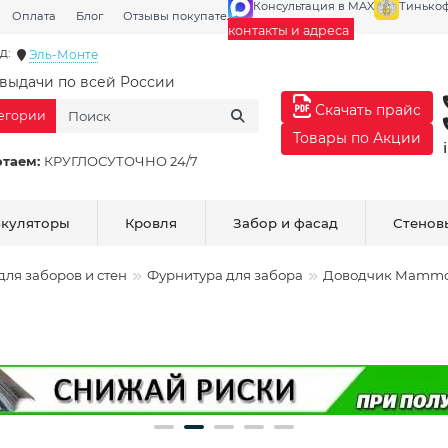
Консультация в MAX
Тинько
Оплата
Блог
Отзывы покупателей
Галерея
контакты и адреса
д:
Эль-Монте
выдачи по всей России
Скачать прайс
тегории
Товары по Акции
отаем:
КРУГЛОСУТОЧНО 24/7
ькуляторы
Кровля
Забор и фасад
Стенов
ля заборов и стен
Фурнитура для забора
Доводчик Mammot