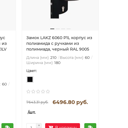
пус
Замок LAKZ 6060 P1L корпус из
Замок L
 из
полиамида с ручками из
металл, 
ILV
полимиада, черный RAL 9005
алюмини
Длина (мм):
210
Высота (мм):
60
Ширина (мм):
180
Цвет:
Длина (м
Ширина (
:
60
6496.80 руб.
7643.31 руб.
12006.05 
/шт.
/шт.
В корзину