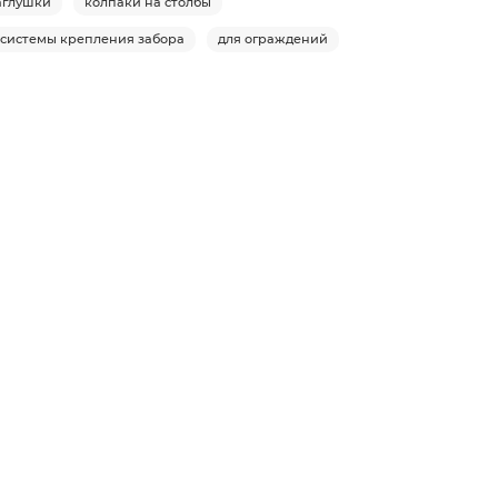
аглушки
колпаки на столбы
системы крепления забора
для ограждений