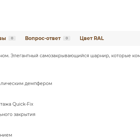
вы
Вопрос-ответ
Цвет RAL
0
0
дном. Элегантный самозакрывающийся шарнир, которые ком
авлическим демпфером
тажа Quick-Fix
ьного закрытия
ением