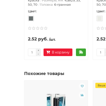
краска
Размеры, мм:
4,8х29, 35,
краск
50, 70
Головка:
6-гранная
50, 70
Цвет:
Цвет:
2.52 руб.
2.52
/шт.
В корзину
Похожие товары
Ваша 