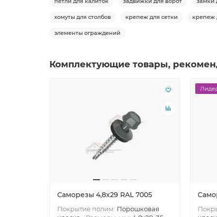
петли для калиток
задвижки для ворот
замки 
хомуты для столбов
крепеж для сетки
крепеж 
элементы ограждений
Комплектующие товары, рекомен
Лидер
Саморезы 4,8х29 RAL 7005
Само
Покрытие полим:
Порошковая
Покр