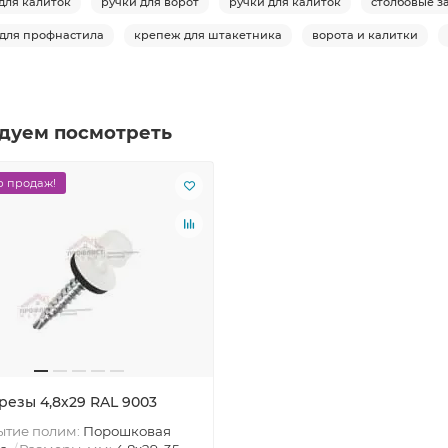
для калиток
ручки для ворот
ручки для калиток
столбовые з
для профнастила
крепеж для штакетника
ворота и калитки
дуем посмотреть
 продаж!
резы 4,8х29 RAL 9003
ытие полим:
Порошковая