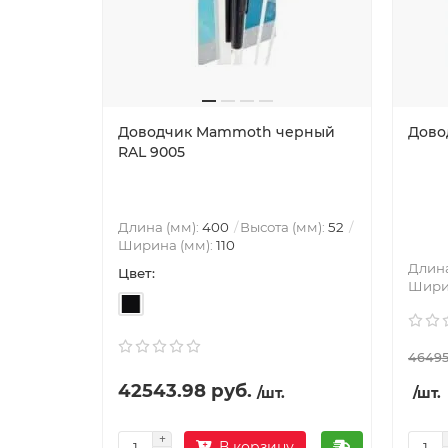
Доводчик Mammoth черный
Довод
RAL 9005
Длина (мм):
400
Высота (мм):
52
Ширина (мм):
110
Длина
Цвет:
Шири
46495.
42543.98 руб.
/шт.
/шт.
В корзину