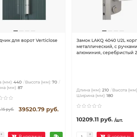
чик для ворот Verticlose
Замок LAKQ 4040 U2L кор
металлический, с ручками
алюминия, серебристый Z
 (мм):
440
Высота (мм):
70
на (мм):
87
Длина (мм):
210
Высота (мм)
Ширина (мм):
180
39520.79 руб.
15 руб.
10209.11 руб.
/шт.
В корзину
В корзину