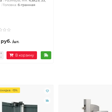
а
Размеры, мм:
4,8х29, 35,
Головка:
6-гранная
 руб.
/шт.
В корзину
скидка: -15%