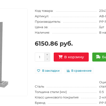
Код товара:
234
Артикул:
АВ-
Производитель:
PP 
Цена за:
/шт
Наличие:
В н
6150.86 руб.
Б
В корзину
В закладки
В сравнение
Оци
Сталь
ста
Толщина стали (мм)
0.5
Класс цинкового покрытия
2-кл
Бренд
PP 