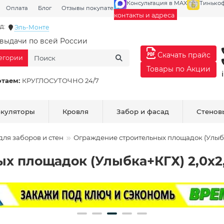
Консультация в MAX
Тинько
Оплата
Блог
Отзывы покупателей
Галерея
контакты и адреса
д:
Эль-Монте
выдачи по всей России
Скачать прайс
тегории
Товары по Акции
отаем:
КРУГЛОСУТОЧНО 24/7
ькуляторы
Кровля
Забор и фасад
Стенов
ля заборов и стен
Ограждение строительных площадок (Улыбк
х площадок (Улыбка+КГХ) 2,0х2