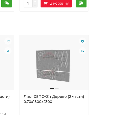
В корзину
Ваша скид
асти)
Лист 08ПС+Zn Дерево (2 части)
Лист 08
0,70х1800х2300
части) 0
Сталь:
Оц
али
сталь(08