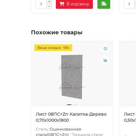
В корзину
Похожие товары
Ваша скидка: -15%
Лист 08ПС+Zn Калитка-Дерево
Лист
0,70х1000х1800
0,50х
Сталь:
Оцинкованная
сталь(08ПС+Zn)
Толщина стали