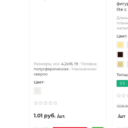
фигур
lite 
Длина
планк
метал
Цвет:
Размеры, мм:
4,2х16, 19
Головка:
полусферическая
Наконечник:
сверло
Толщи
Цвет:
0.5
1228.8
1.01 руб.
/шт.
/шт