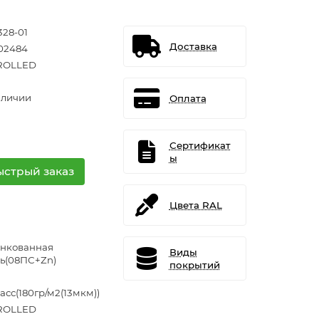
328-01
Доставка
02484
ROLLED
аличии
Оплата
Сертификат
ы
ыстрый заказ
Цвета RAL
нкованная
Виды
ль(08ПС+Zn)
покрытий
асс(180гр/м2(13мкм))
ROLLED