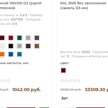
ной 100x100 0,5 Quarzit
RAL 3005 без заполнения
с пленкой
(ламель 125 мм)
 планки, м:
2 и 3
Размер
и, мм:
100*100
Толщина
ла, мм:
0.5
Высота (мм):
2000
Гарантия,
лет:
5
Толщина металла, мм
Цвет:
на металла, мм:
1042.00 руб.
33309.30 
8 руб.
39283.06 руб.
/шт