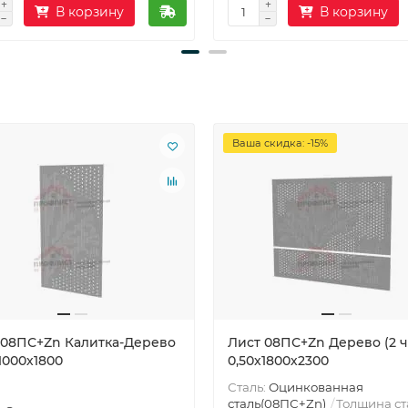
В корзину
В корзину
Ваша скидка: -15%
 08ПС+Zn Калитка-Дерево
Лист 08ПС+Zn Дерево (2 ч
1000х1800
0,50х1800х2300
Сталь:
Оцинкованная
сталь(08ПС+Zn)
Толщина ст