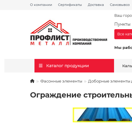
О компании
Сертификаты
Доставка
Самовывоз
Ваш горо
Пункты 
Все ка
Мы раб
Каталог продукции
Кал
Фасонные элементы
Доборные элементы д
Ограждение строительны