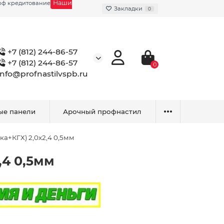
Наши
фф кредитование
Закладки
0
+7 (812) 244-86-57
+7 (812) 244-86-57
0
info@profnastilvspb.ru
ые панели
Арочный профнастил
а+КГХ) 2,0х2,4 0,5мм
,4 0,5мм