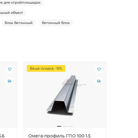
е для стройплощадок
льный объест
блок бетонный
бетонный блок
Ваша скидка: -15%
Ваша скид
,6
Омега-профиль ГПО 100-1.5
Крепежн