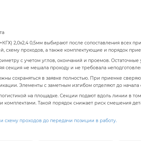
та
ГХ) 2,0х2,4 0,5мм выбирают после сопоставления всех при
й, схему проходов, а также комплектующие и порядок прие
иметру с учетом углов, окончаний и проемов. Остаточные 
я секция не мешала проходу и не требовала неподготовле
лжны сохраняться в заявке полностью. При приемке сверя
икации. Элементы с заметным изгибом отделяют до начала 
огистикой на площадке. Секции подают вдоль линии в том 
и комплектами. Такой порядок снижает риск смешения дет
и схему проходов до передачи позиции в работу.