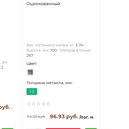
Оцинкованный
90х20х3
окраска 
Вес погонного метра, кг:
3.74
Высота, мм:
100
Метров в тонне:
267
Размеры 
 до,
Цвет:
90х20х3
:
2
каркаса:
шляпный
Толщина металла, мм:
Толщина 
1.5
1.2
руб.
96.93 руб.
114.32 руб.
475.04 ру
/пог. м