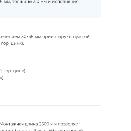
6 мм, толщины 3,0 мм и исполнения
с сечением 50×36 мм ориентируют нужной
гор. цинк).
 гор. цинк).
).
 Монтажная длина 2500 мм позволяет
рстия, болта, гайки, шайбы и опорной