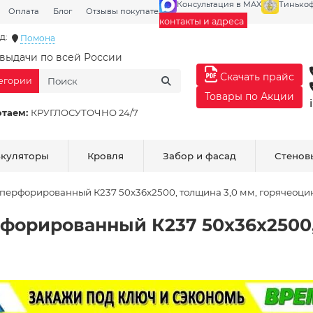
Консультация в MAX
Тинько
Оплата
Блог
Отзывы покупателей
Галерея
контакты и адреса
д:
Помона
выдачи по всей России
Скачать прайс
тегории
Товары по Акции
отаем:
КРУГЛОСУТОЧНО 24/7
ькуляторы
Кровля
Забор и фасад
Стенов
перфорированный К237 50x36x2500, толщина 3,0 мм, горячеоц
форированный К237 50x36x2500,