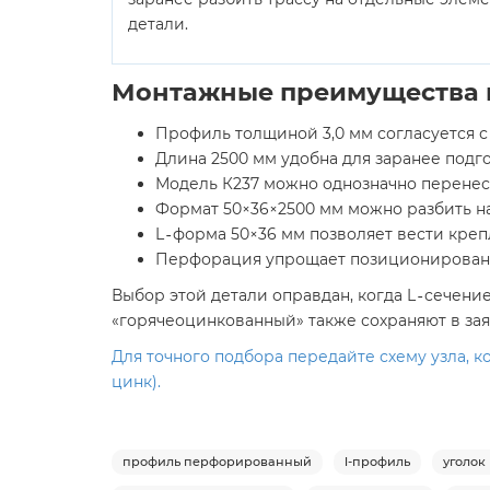
детали.
Монтажные преимущества 
Профиль толщиной 3,0 мм согласуется с 
Длина 2500 мм удобна для заранее подгот
Модель К237 можно однозначно перенести
Формат 50×36×2500 мм можно разбить на 
L‑форма 50×36 мм позволяет вести крепл
Перфорация упрощает позиционирование 
Выбор этой детали оправдан, когда L‑сечени
«горячеоцинкованный» также сохраняют в зая
Для точного подбора передайте схему узла, к
цинк).
профиль перфорированный
l-профиль
уголо