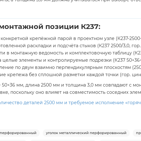
монтажной позиции К237:
конкретной крепёжной парой в проектном узле (К237-2500-3,
овленной раскладки и подсчёта стыков (К237 2500/3,0, гор.
 в монтажную ведомость и комплектовочную таблицу (К237; 
целые элементы и контролируемые подрезки (К237 50×36×250
ение по двум взаимно перпендикулярным плоскостям (2500 м
крепежа без сплошной разметки каждой точки (гор. цинк, 
е 50×36 мм, длина 2500 мм и толщина 3,0 мм совпадают с м
вке, поскольку оно влияет на совместимость соседних эле
оличество деталей 2500 мм и требуемое исполнение «горяче
к перфорированный
уголок металлический перфорированный
пр