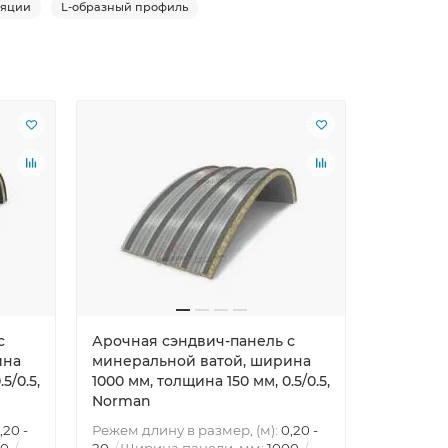
ляции
L-образный профиль
Ваша скид
с
Арочная сэндвич-панель с
Перфори
ина
минеральной ватой, ширина
нержавею
5/0.5,
1000 мм, толщина 150 мм, 0.5/0.5,
12,0 1x1
Norman
,20 -
Режем длину в размер, (м):
0,20 -
00
20
Ширина панели, мм:
1000