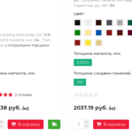
Гарантия, до, лет:
30
Цвет:
 длину в размер, (м):
0,9 -
сота панели, мм:
24
Тип
ли:
с открытыми торцами
Толщина металла, мм:
0.5/0.5
на металла, мм:
Толщина сэндвич-панелей,
150
2 отзыва
38 руб.
2037.19 руб.
/м2
/м2
В корзину
В корзину