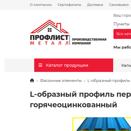
О компании
Сертификаты
Доставка
Самовывоз
Ваш горо
Пункты 
Все ка
Мы раб
Каталог продукции
Кал
Фасонные элементы
L-образный профиль 
L-образный профиль пер
горячеоцинкованный