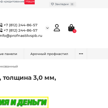
Наши
фф кредитование
Закладки
0
+7 (812) 244-86-57
+7 (812) 244-86-57
0
info@profnastilvspb.ru
ые панели
Арочный профнастил
инкованный
 толщина 3,0 мм,