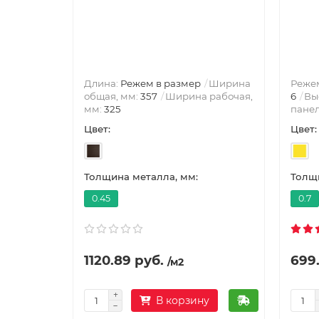
Длина:
Режем в размер
Ширина
Режем
общая, мм:
357
Ширина рабочая,
6
Вы
мм:
325
пане
Цвет:
Цвет:
Толщина металла, мм:
Толщи
0.45
0.7
1120.89 руб.
699.
/м2
В корзину