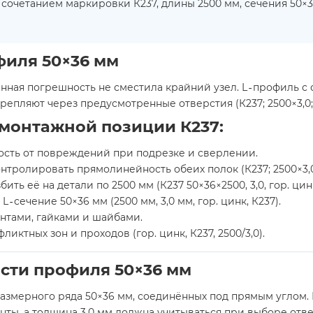
сочетанием маркировки К237, длины 2500 мм, сечения 50×3
филя 50×36 мм
ленная погрешность не сместила крайний узел. L‑профиль 
репляют через предусмотренные отверстия (К237; 2500×3,0; 
 монтажной позиции К237:
сть от повреждений при подрезке и сверлении.
тролировать прямолинейность обеих полок (К237; 2500×3,0;
ть её на детали по 2500 мм (К237 50×36×2500, 3,0, гор. цинк
сечение 50×36 мм (2500 мм, 3,0 мм, гор. цинк, К237).
интами, гайками и шайбами.
иктных зон и проходов (гор. цинк, К237, 2500/3,0).
сти профиля 50×36 мм
размерного ряда 50×36 мм, соединённых под прямым углом.
нты, а толщина 3,0 мм должна учитываться при выборе отве