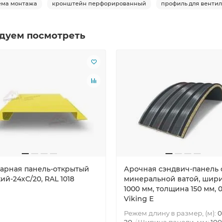
ема монтажа
кронштейн перфорированный
профиль для венти
дуем посмотреть
арная панель-открытый
Арочная сэндвич-панель 
ий-24хС/20, RAL 1018
минеральной ватой, шир
1000 мм, толщина 150 мм, 0.
Viking E
Режем длину в размер, (м):
0
20
Ширина панели, мм:
10