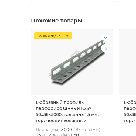
Похожие товары
Ваша скидка: -15%
L-образный профиль
L-об
перфорированный К237
перф
50x36x3000, толщина 1,5 мм,
50x36
горячеоцинкованный
горя
Длина (мм):
3000
Высота (мм):
36
Ширина (мм):
50