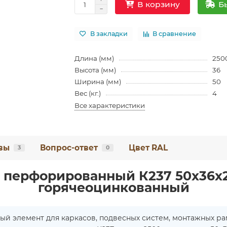
Б
В корзину
В закладки
В сравнение
Длина (мм)
250
Высота (мм)
36
Ширина (мм)
50
Вес (кг.)
4
Все характеристики
вы
Вопрос-ответ
Цвет RAL
3
0
 перфорированный К237 50x36x25
горячеоцинкованный
ый элемент для каркасов, подвесных систем, монтажных ра