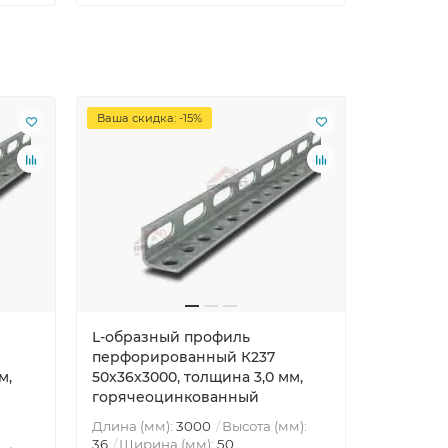
Ваша скидка: -15%
Ваша скид
L-образный профиль
L-образ
перфорированный К237
перфори
м,
50x36x3000, толщина 3,0 мм,
60x40x20
горячеоцинкованный
горячео
Длина (мм):
3000
Высота (мм):
Длина (м
36
Ширина (мм):
50
40
Шири