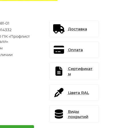
81-01
Доставка
014332
 ПК «Профлист
алл»
.м
Оплата
аличии
Сертификат
ы
Цвета RAL
Виды
покрытий