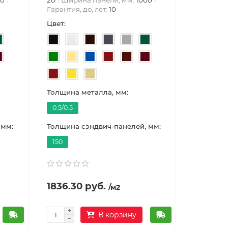
Гарантия, до, лет:
10
Цвет:
Длина (м
1000
Тол
Цвет:
Толщина металла, мм:
0.5/0.5
Толщина 
 мм:
Толщина сэндвич-панелей, мм:
1
150
7937.73 ру
1836.30 руб.
/м2
/шт
В корзину