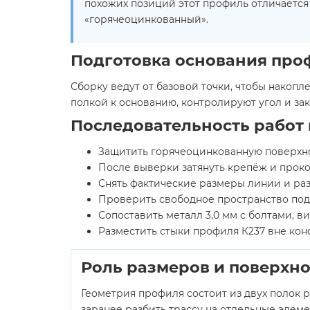
похожих позиций этот профиль отличается 
«горячеоцинкованный».
Подготовка основания про
Сборку ведут от базовой точки, чтобы накоп
полкой к основанию, контролируют угол и зак
Последовательность работ
Защитить горячеоцинкованную поверхно
После выверки затянуть крепёж и прокон
Снять фактические размеры линии и разби
Проверить свободное пространство под L‑
Сопоставить металл 3,0 мм с болтами, в
Разместить стыки профиля К237 вне конфл
Роль размеров и поверхно
Геометрия профиля состоит из двух полок 
заранее разбить трассу на отдельные элеме