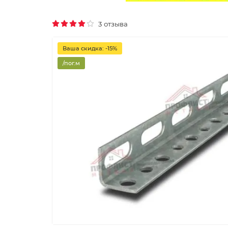
3 отзыва
Ваша скидка: -15%
/пог.м