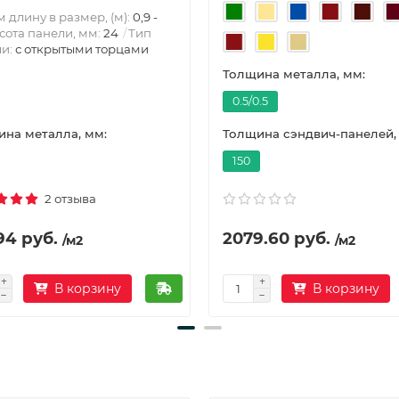
 длину в размер, (м):
0,9 -
сота панели, мм:
24
Тип
ли:
с открытыми торцами
Толщина металла, мм:
0.5/0.5
на металла, мм:
Толщина сэндвич-панелей,
150
2 отзыва
94 руб.
2079.60 руб.
/м2
/м2
В корзину
В корзину