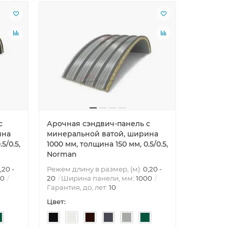
Ваша скид
с
Арочная сэндвич-панель с
Перфори
ина
минеральной ватой, ширина
нержавею
5/0.5,
1000 мм, толщина 150 мм, 0.5/0.5,
12,0 1x1
Norman
,20 -
Режем длину в размер, (м):
0,20 -
00
20
Ширина панели, мм:
1000
Гарантия, до, лет:
10
Цвет: