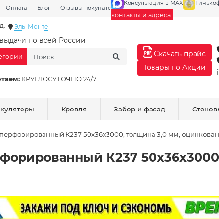
Консультация в MAX
Тинько
Оплата
Блог
Отзывы покупателей
Галерея
контакты и адреса
д:
Эль-Монте
выдачи по всей России
Скачать прайс
тегории
Товары по Акции
отаем:
КРУГЛОСУТОЧНО 24/7
ькуляторы
Кровля
Забор и фасад
Стенов
перфорированный К237 50x36x3000, толщина 3,0 мм, оцинкова
форированный К237 50x36x3000,