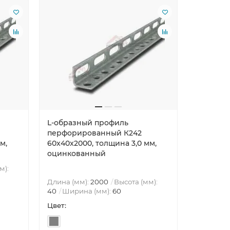
L-образный профиль
L-образ
перфорированный К242
перфори
м,
60x40x2000, толщина 3,0 мм,
60x40x25
оцинкованный
оцинко
м):
Длина (мм):
2000
Высота (мм):
Длина (м
40
Ширина (мм):
60
40
Шири
Цвет:
Цвет: