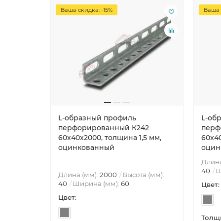
Ваша скидка: -15%
Ваша 
L-образный профиль
L-об
перфорированный К242
перф
60x40x2000, толщина 1,5 мм,
60x40
оцинкованный
оцин
Длина
40
Ш
Длина (мм):
2000
Высота (мм):
40
Ширина (мм):
60
Цвет:
Цвет:
Толщи