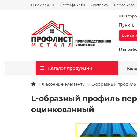
О компании
Сертификаты
Доставка
Самовывоз
Ваш горо
Пункты 
Все ка
Мы раб
Каталог продукции
Кал
Фасонные элементы
L-образный профиль 
L-образный профиль пер
оцинкованный