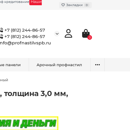
Наши
фф кредитование
Закладки
0
+7 (812) 244-86-57
+7 (812) 244-86-57
0
info@profnastilvspb.ru
ые панели
Арочный профнастил
нный
 толщина 3,0 мм,