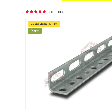
4 отзыва
Ваша скидка: -15%
/пог.м