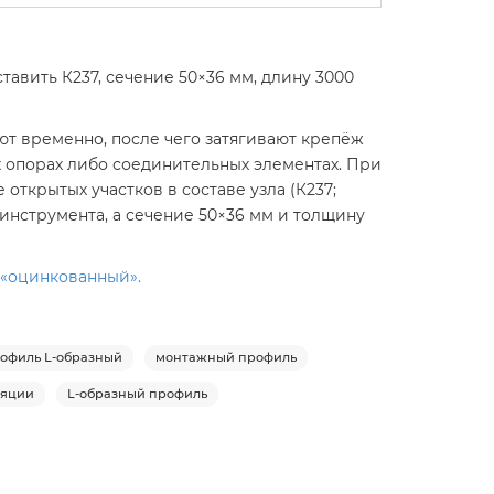
авить К237, сечение 50×36 мм, длину 3000
т временно, после чего затягивают крепёж
 опорах либо соединительных элементах. При
открытых участков в составе узла (К237;
 инструмента, а сечение 50×36 мм и толщину
 «оцинкованный».
офиль L-образный
монтажный профиль
ляции
L-образный профиль