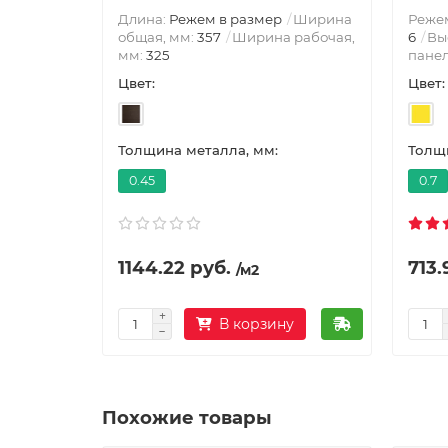
Длина:
Режем в размер
Ширина
Режем
общая, мм:
357
Ширина рабочая,
6
Вы
мм:
325
пане
Цвет:
Цвет:
Толщина металла, мм:
Толщи
0.45
0.7
1144.22 руб.
713.
/м2
В корзину
Похожие товары