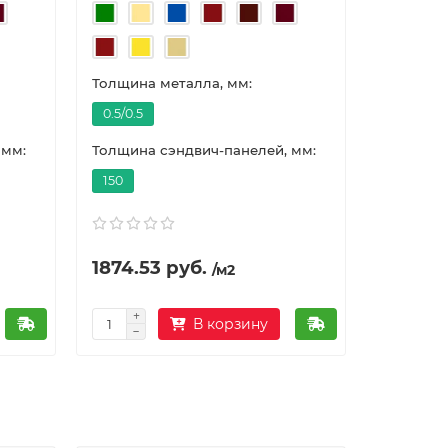
Длина (м
1000
Тол
Цвет:
Толщина металла, мм:
0.5/0.5
Толщина 
 мм:
Толщина сэндвич-панелей, мм:
1
150
8102.96 ру
1874.53 руб.
/м2
/шт
В корзину