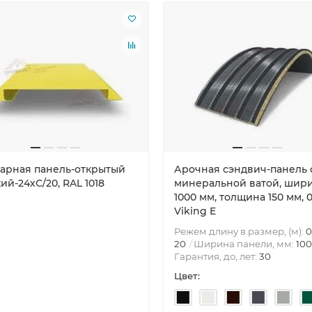
арная панель-открытый
Арочная сэндвич-панель 
ий-24хС/20, RAL 1018
минеральной ватой, шир
1000 мм, толщина 150 мм, 0.
Viking E
Режем длину в размер, (м):
0
20
Ширина панели, мм:
10
Гарантия, до, лет:
30
Цвет: