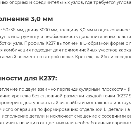
ных опорных и соединительных узлов, где требуется углов
олнения 3,0 мм
 50×36 мм, длину 3000 мм, толщину 3,0 мм и оцинкованное
туп к инструменту и необходимость дополнительных пласти
отки узла. Профиль К237 выполнен в L‑образной форме с г
кая комбинация подходит для прямолинейных участков карка
гаемый элемент по второй полке. Крепёж, шайбы и сосед
ности для К237:
пление по двум взаимно перпендикулярным плоскостям (К23
е крепежа без сплошной разметки каждой точки (К237 50×3
роверить доступность гайки, шайбы и монтажного инструмент
число операций по формированию отдельной L‑детали на пло
е исполнение детали и исключает смешение с соседними в
личить позицию от цветных или необработанных вариантов (