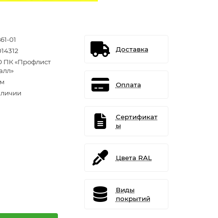
61-01
Доставка
014312
 ПК «Профлист
алл»
.м
Оплата
аличии
Сертификат
ы
Цвета RAL
Виды
покрытий