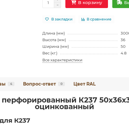
Б
В корзину
В закладки
В сравнение
Длина (мм)
300
Высота (мм)
36
Ширина (мм)
50
Вес (кг.)
4.8
Все характеристики
вы
Вопрос-ответ
Цвет RAL
4
0
 перфорированный К237 50x36x30
оцинкованный
для К237