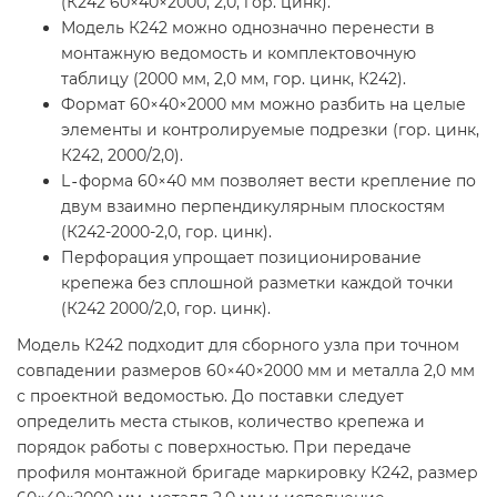
(К242 60×40×2000, 2,0, гор. цинк).
Модель К242 можно однозначно перенести в
монтажную ведомость и комплектовочную
таблицу (2000 мм, 2,0 мм, гор. цинк, К242).
Формат 60×40×2000 мм можно разбить на целые
элементы и контролируемые подрезки (гор. цинк,
К242, 2000/2,0).
L‑форма 60×40 мм позволяет вести крепление по
двум взаимно перпендикулярным плоскостям
(К242-2000-2,0, гор. цинк).
Перфорация упрощает позиционирование
крепежа без сплошной разметки каждой точки
(К242 2000/2,0, гор. цинк).
Модель К242 подходит для сборного узла при точном
совпадении размеров 60×40×2000 мм и металла 2,0 мм
с проектной ведомостью. До поставки следует
определить места стыков, количество крепежа и
порядок работы с поверхностью. При передаче
профиля монтажной бригаде маркировку К242, размер