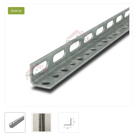
/пог.м