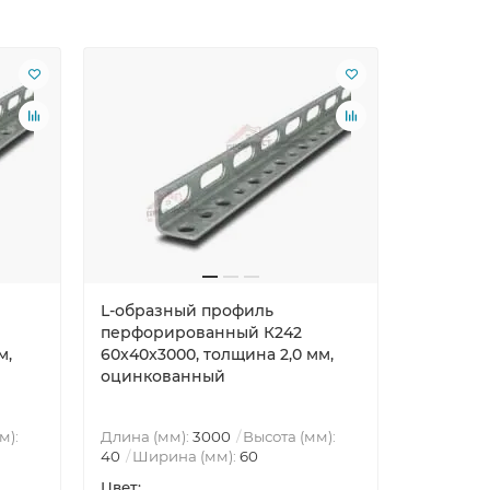
L-образный профиль
L-образ
перфорированный К242
перфори
м,
60x40x3000, толщина 2,0 мм,
60x40x30
оцинкованный
оцинко
м):
Длина (мм):
3000
Высота (мм):
Длина (м
40
Ширина (мм):
60
40
Шири
Цвет:
Цвет: