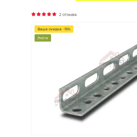
2 отзыва
Ваша скидка: -15%
/пог.м