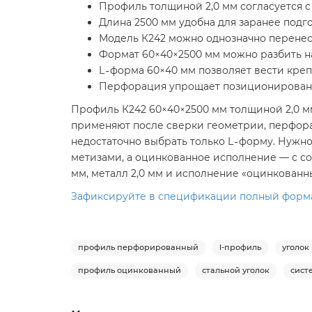
Профиль толщиной 2,0 мм согласуется с 
Длина 2500 мм удобна для заранее подгот
Модель К242 можно однозначно перенести
Формат 60×40×2500 мм можно разбить н
L‑форма 60×40 мм позволяет вести крепл
Перфорация упрощает позиционирование 
Профиль К242 60×40×2500 мм толщиной 2,0 м
применяют после сверки геометрии, перфора
недостаточно выбрать только L‑форму. Нужно
метизами, а оцинкованное исполнение — с с
мм, металл 2,0 мм и исполнение «оцинкованн
Зафиксируйте в спецификации полный формат 
профиль перфорированный
l-профиль
уголо
профиль оцинкованный
стальной уголок
сист