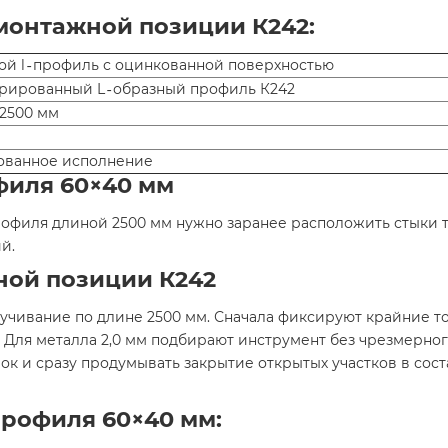
монтажной позиции К242:
ой l‑профиль с оцинкованной поверхностью
рированный L‑образный профиль К242
2500 мм
ованное исполнение
филя 60×40 мм
профиля длиной 2500 мм нужно заранее расположить стыки т
й.
ной позиции К242
чивание по длине 2500 мм. Сначала фиксируют крайние то
 Для металла 2,0 мм подбирают инструмент без чрезмерног
мок и сразу продумывать закрытие открытых участков в сост
рофиля 60×40 мм: