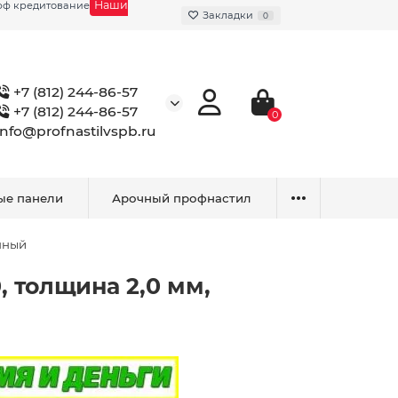
Наши
фф кредитование
Закладки
0
+7 (812) 244-86-57
+7 (812) 244-86-57
0
info@profnastilvspb.ru
ые панели
Арочный профнастил
нный
 толщина 2,0 мм,