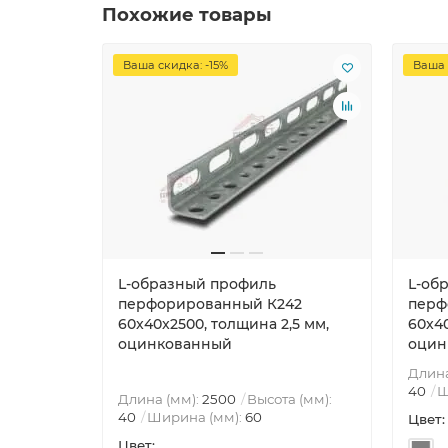
Похожие товары
Ваша скидка: -15%
Ваша 
L-образный профиль
L-об
перфорированный К242
перф
60x40x2500, толщина 2,5 мм,
60x40
оцинкованный
оцин
Длина
40
Ш
Длина (мм):
2500
Высота (мм):
40
Ширина (мм):
60
Цвет:
Цвет: