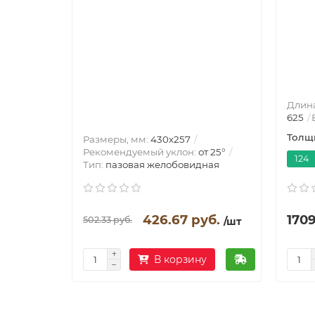
Длина
625
Толщи
Размеры, мм:
430х257
Рекомендуемый уклон:
от 25°
124
Тип:
пазовая желобовидная
426.67 руб.
1709
502.33 руб.
/шт
В корзину