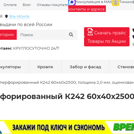
Консультация в MAX
Тинько
Оплата
Блог
Отзывы покупателей
Галерея
контакты и адреса
д:
Эль-Монте
выдачи по всей России
Скачать прайс
тегории
Товары по Акции
отаем:
КРУГЛОСУТОЧНО 24/7
ькуляторы
Кровля
Забор и фасад
Стенов
перфорированный К242 60x40x2500, толщина 2,0 мм, оцинкова
форированный К242 60x40x2500,