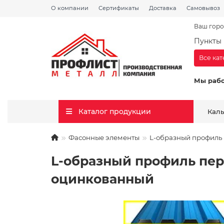
О компании
Сертификаты
Доставка
Самовывоз
Ваш горо
Пункты 
Все ка
Мы раб
Каталог продукции
Кал
Фасонные элементы
L-образный профиль 
L-образный профиль пер
оцинкованный