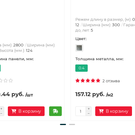
Режем длину в размер, (м):
0
12
Ширина (мм):
300
Гаран
до, лет:
5
Цвет:
 (мм):
2800
Ширина (мм):
Высота (мм.):
124
на панели, мм:
Толщина металла, мм:
0.4
2 отзыва
.44 руб.
157.12 руб.
/шт
/м2
В корзину
В корзину