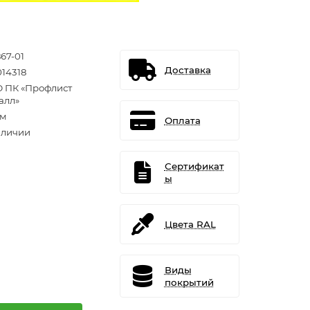
67-01
Доставка
014318
 ПК «Профлист
алл»
.м
Оплата
аличии
Сертификат
ы
Цвета RAL
Виды
покрытий