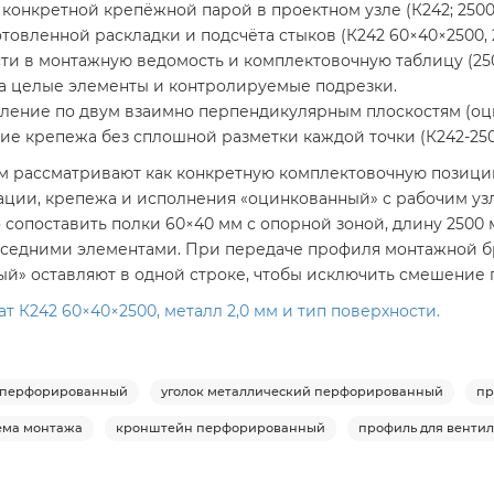
конкретной крепёжной парой в проектном узле (К242; 2500×2
овленной раскладки и подсчёта стыков (К242 60×40×2500, 2,
 в монтажную ведомость и комплектовочную таблицу (2500 м
а целые элементы и контролируемые подрезки.
ение по двум взаимно перпендикулярным плоскостям (оцинк.
крепежа без сплошной разметки каждой точки (К242-2500-
м рассматривают как конкретную комплектовочную позицию,
ции, крепежа и исполнения «оцинкованный» с рабочим уз
 сопоставить полки 60×40 мм с опорной зоной, длину 2500
оседними элементами. При передаче профиля монтажной б
ый» оставляют в одной строке, чтобы исключить смешение 
К242 60×40×2500, металл 2,0 мм и тип поверхности.
к перфорированный
уголок металлический перфорированный
пр
ема монтажа
кронштейн перфорированный
профиль для венти