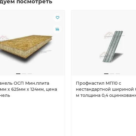
дуем посмотреть
панель ОСП Мин.плита
Профнастил МП10 с
мм х 625мм х 124мм, цена
нестандартной шириной 
анель
м толщина 0,4 оцинкова