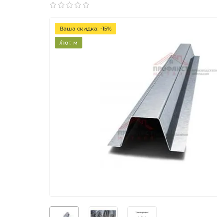
Ваша скидка: -15%
/пог. м