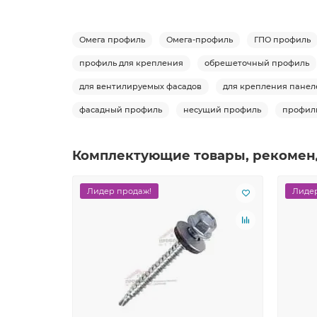
Омега профиль
Омега-профиль
ГПО профиль
профиль для крепления
обрешеточный профиль
для вентилируемых фасадов
для крепления панел
фасадный профиль
несущий профиль
профиль
Комплектующие товары, рекомен
Лидер продаж!
Лидер