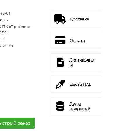
48-01
Доставка
0112
 ПК «Профлист
алл»
. м
Оплата
аличии
Сертификат
ы
Цвета RAL
Виды
покрытий
ыстрый заказ