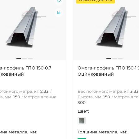
а-профиль ГПО 150-0.7
Омега-профиль ГПО 150-1.
кованный
Оцинкованный
огонного метра, кг:
2.33
Вес погонного метра, кг:
3.33
а, мм:
150
Метров в тонне:
Высота, мм:
150
Метров в то
300
Цвет:
на металла, мм:
Толщина металла, мм: