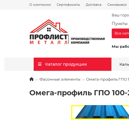
О компании
Сертификаты
Доставка
Самовывоз
Ваш горо
Пункты 
Все ка
Мы раб
Каталог продукции
Кал
Фасонные элементы
Омега-профиль ГПО 
Омега-профиль ГПО 100-