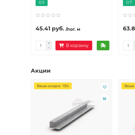
0.5
0.7
45.41 руб.
63.8
/пог. м
В корзину
Акции
Ваша скидка: -15%
Ваша 