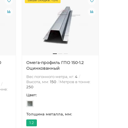
0
Омега-профиль ГПО 150-1.2
Омега-пр
Оцинкованный
Оцинко
Вес погонного метра, кг:
4
Вес погон
Высота, мм:
150
Метров в тонне:
Высота, 
250
200
нне:
Цвет:
Цвет:
Толщина металла, мм:
Толщина 
1.2
1.5