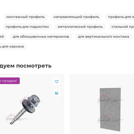
монтажный профиль
направляющий профиль
профиль для 
профиль для подсистем
металлический профиль
стальной п
ей
для облицовочных материалов
для вертикального монтажа
 для каркаса
дуем посмотреть
 продаж!