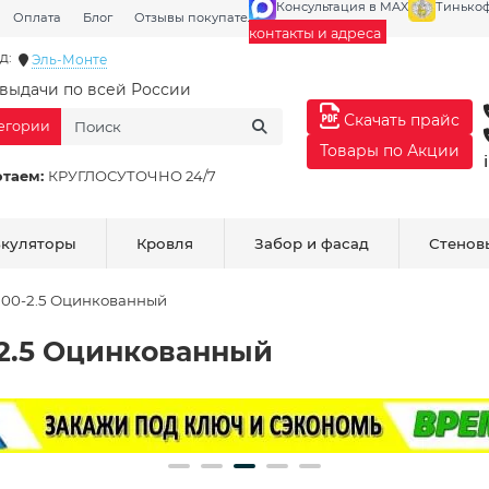
Консультация в MAX
Тинько
Оплата
Блог
Отзывы покупателей
Галерея
контакты и адреса
д:
Эль-Монте
выдачи по всей России
Скачать прайс
тегории
Товары по Акции
отаем:
КРУГЛОСУТОЧНО 24/7
ькуляторы
Кровля
Забор и фасад
Стенов
100-2.5 Оцинкованный
2.5 Оцинкованный