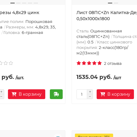
резы 4,8х29 цинк
Лист 08ПС+Zn Калитка-Д
0,50х1000х1800
ытие полим:
Порошковая
а
Размеры, мм:
4,8х29, 35,
Сталь:
Оцинкованная
Головка:
6-гранная
сталь(08ПС+Zn)
Толщина ст
(мм):
0.5
Класс цинкового
покрытия:
2-класс(180гр/
м2(13мкм))
2 отзыва
 руб.
1535.04 руб.
/шт.
/шт
В корзину
В корзину
Ваша скидка: -15%