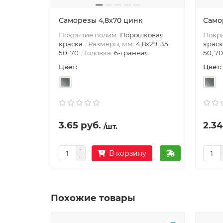
Саморезы 4,8х70 цинк
Само
Покрытие полим:
Порошковая
Покр
краска
Размеры, мм:
4,8х29, 35,
краск
50, 70
Головка:
6-гранная
50, 70
Цвет:
Цвет:
3.65 руб.
2.34
/шт.
В корзину
Похожие товары