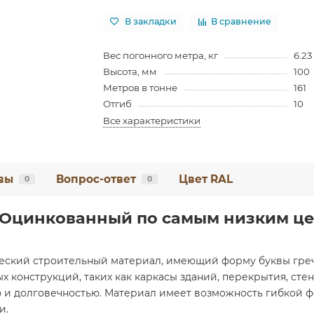
В закладки
В сравнение
Вес погонного метра, кг
6.23
Высота, мм
100
Метров в тонне
161
Отгиб
10
Все характеристики
вы
Вопрос-ответ
Цвет RAL
0
0
5 Оцинкованный по самым низким це
еский строительный материал, имеющий форму буквы грече
х конструкций, таких как каркасы зданий, перекрытия, сте
 и долговечностью. Материал имеет возможность гибкой ф
и.