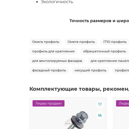
Экологичность.
Точность размеров и широ
Омега профиль
Омега-профиль
ГПО профиль
профиль для крепления
обрешеточный профиль
для вентилируемых фасадов
для крепления панел
фасадный профиль
несущий профиль
профиль
Комплектующие товары, рекомен
Лидер продаж!
Лидер