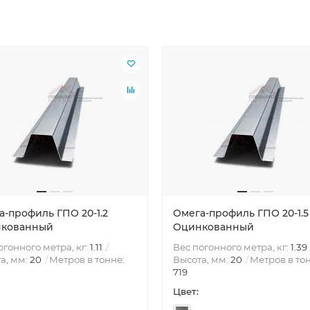
а-профиль ГПО 20-1.2
Омега-профиль ГПО 20-1.5
кованный
Оцинкованный
огонного метра, кг:
1.11
Вес погонного метра, кг:
1.39
а, мм:
20
Метров в тонне:
Высота, мм:
20
Метров в то
719
Цвет: