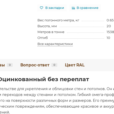
В закладки
В сравнение
Вес погонного метра, кг
0.65
Высота, мм
20
Метров в тонне
153
Отгиб
10
Все характеристики
вы
Вопрос-ответ
Цвет RAL
0
0
 Оцинкованный без переплат
тельстве для укрепления и облицовки стен и потолков. Он
и переходов между стенами и потолком. Гибкий омега-про
его на поверхности различных форм и размеров. Его преим
ническим повреждениям, обеспечивающие красивое и аккур
ений.