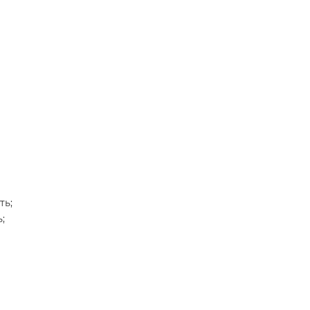
ть;
;