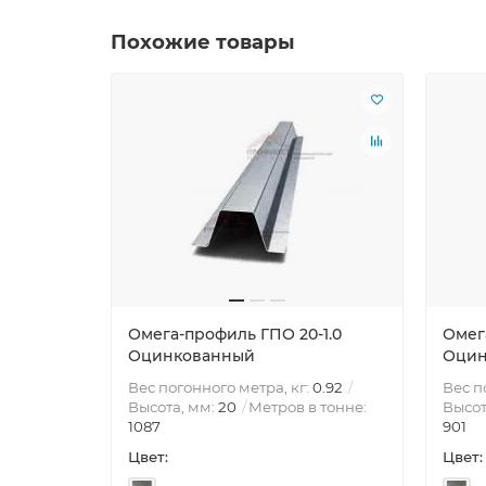
Похожие товары
Омега-профиль ГПО 20-1.0
Омег
Оцинкованный
Оцин
Вес погонного метра, кг:
0.92
Вес п
Высота, мм:
20
Метров в тонне:
Высот
1087
901
Цвет:
Цвет: