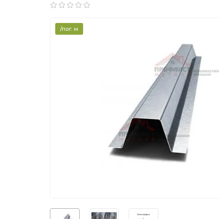
/пог. м