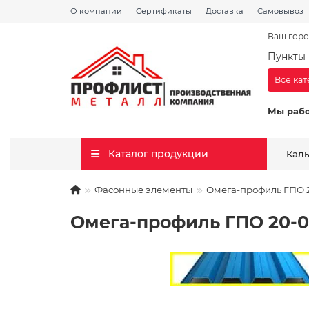
О компании
Сертификаты
Доставка
Самовывоз
Ваш горо
Пункты 
Все ка
Мы раб
Каталог продукции
Кал
Фасонные элементы
Омега-профиль ГПО 
Омега-профиль ГПО 20-