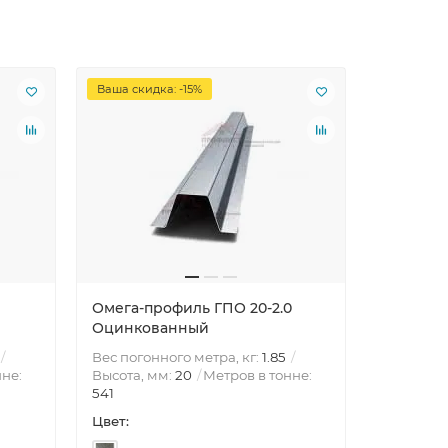
Ваша скидка: -15%
Ваша скид
Омега-профиль ГПО 20-2.0
Омега-п
Оцинкованный
Оцинко
Вес погонного метра, кг:
1.85
Вес погон
нне:
Высота, мм:
20
Метров в тонне:
Высота, 
541
433
Цвет:
Цвет: