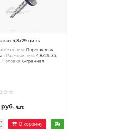
резы 4,8х29 цинк
ытие полим:
Порошковая
а
Размеры, мм:
4,8х29, 35,
Головка:
6-гранная
 руб.
/шт.
В корзину