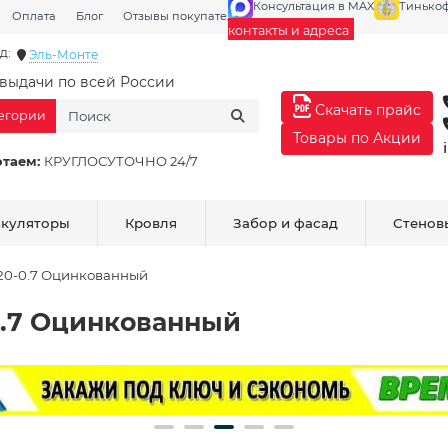
Консультация в MAX
Тинько
Оплата
Блог
Отзывы покупателей
Галерея
контакты и адреса
д:
Эль-Монте
выдачи по всей России
Скачать прайс
тегории
Товары по Акции
отаем:
КРУГЛОСУТОЧНО 24/7
ькуляторы
Кровля
Забор и фасад
Стенов
20-0.7 Оцинкованный
0.7 Оцинкованный