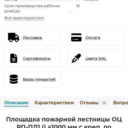
Срок производства рабочих
16
дней до
Все характеристики
Доставка
Оплата
Сертификаты
Цвета RAL
Виды покрытий
Описание
Характеристики
Отзывы
Вопро
0
Площадка пожарной лестницы ОЦ
РП-ПЛ1 (L=1000 мм с креп. по