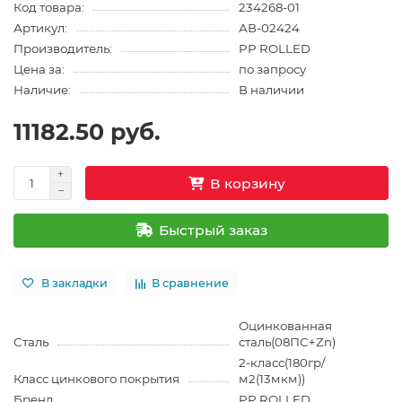
Код товара:
234268-01
Артикул:
АВ-02424
Производитель:
PP ROLLED
Цена за:
по запросу
Наличие:
В наличии
11182.50 руб.
В корзину
Быстрый заказ
В закладки
В сравнение
Оцинкованная
Сталь
сталь(08ПС+Zn)
2-класс(180гр/
Класс цинкового покрытия
м2(13мкм))
Бренд
PP ROLLED