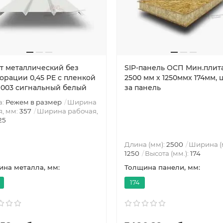
т металлический без
SIP-панель ОСП Мин.плит
орации 0,45 PE с пленкой
2500 мм х 1250ммх 174мм, 
9003 сигнальный белый
за панель
а:
Режем в размер
Ширина
, мм:
357
Ширина рабочая,
25
Длина (мм):
2500
Ширина (
1250
Высота (мм.):
174
на металла, мм:
Толщина панели, мм:
174