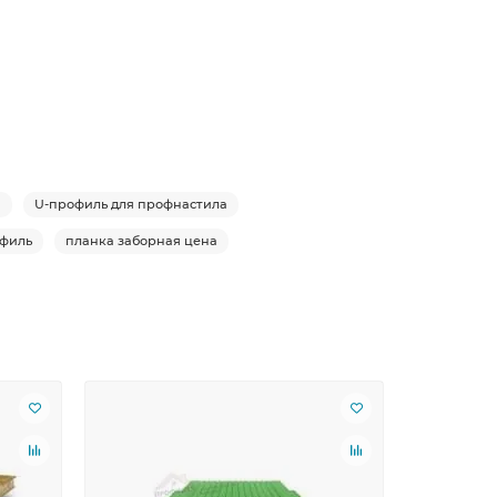
я
U-профиль для профнастила
офиль
планка заборная цена