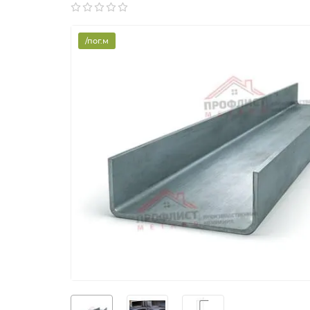
/пог.м