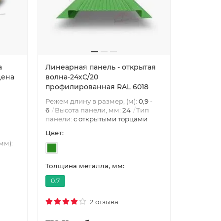
а
Линеарная панель - открытая
цена
волна-24хС/20
профилированная RAL 6018
Режем длину в размер, (м):
0,9 -
6
Высота панели, мм:
24
Тип
панели:
с открытыми торцами
Цвет:
мм):
Толщина металла, мм:
0.7
2 отзыва