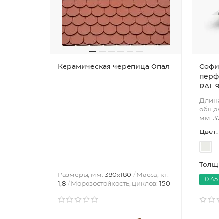
Керамическая черепица Опал
Софи
перф
RAL 
Длин
общая
мм:
3
Цвет:
Толщи
Размеры, мм:
380х180
Масса, кг:
0.45
1,8
Морозостойкость, циклов:
150