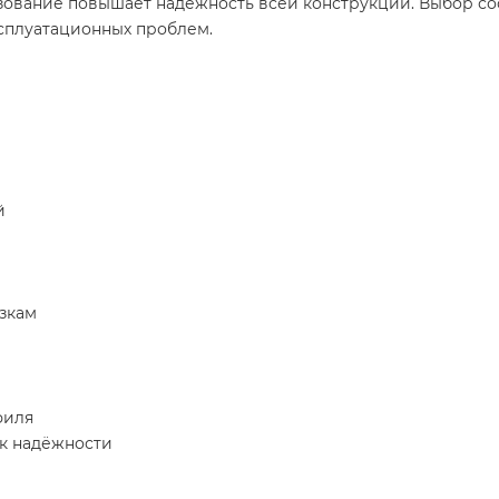
ьзование повышает надёжность всей конструкции. Выбор с
ксплуатационных проблем.
й
зкам
филя
к надёжности