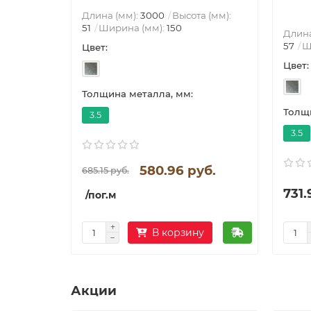
Длина (мм):
3000
Высота (мм):
51
Ширина (мм):
150
Длина
57
Ш
Цвет:
Цвет:
Толщина металла, мм:
Толщи
3.5
3.5
580.96 руб.
685.15 руб.
731.
/пог.м
В корзину
Акции