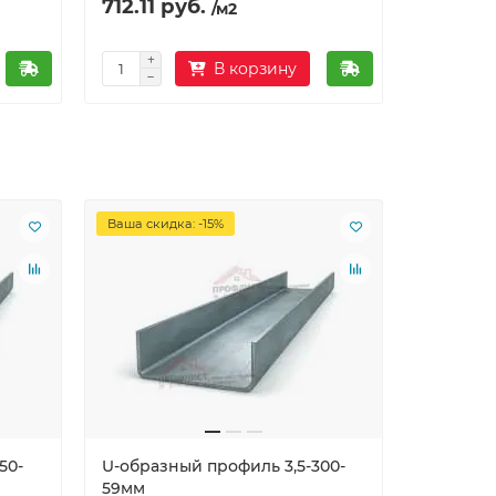
712.11 руб.
/м2
В корзину
Ваша скидка: -15%
50-
U-образный профиль 3,5-300-
U-образн
59мм
51мм