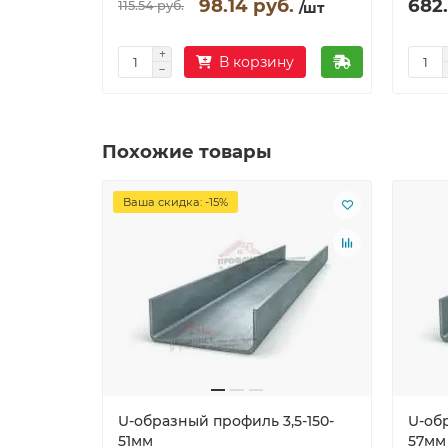
98.14 руб.
682.
115.54 руб.
/шт
В корзину
Похожие товары
Ваша скидка: -15%
U-образный профиль 3,5-150-
U-об
51мм
57мм