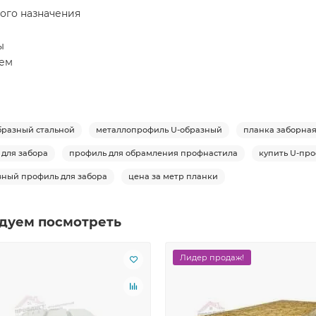
ого назначения
ы
тем
бразный стальной
металлопрофиль U-образный
планка заборна
 для забора
профиль для обрамления профнастила
купить U-пр
зный профиль для забора
цена за метр планки
дуем посмотреть
Лидер продаж!