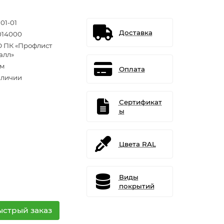
01-01
Доставка
014000
 ПК «Профлист
алл»
.м
Оплата
аличии
Сертификат
ы
Цвета RAL
Виды
покрытий
ыстрый заказ