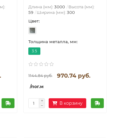
м):
Длина (мм):
3000
Высота (мм):
59
Ширина (мм):
300
Длина (м
51
Ширин
Цвет:
Цвет:
Толщина металла, мм:
Толщина 
3.5
4
.
970.74 руб.
1144.84 руб.
669.16
/пог.м
В корзину