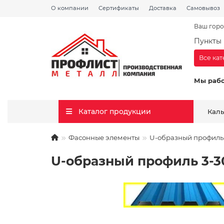
О компании
Сертификаты
Доставка
Самовывоз
Ваш горо
Пункты 
Все ка
Мы раб
Каталог продукции
Кал
Фасонные элементы
U-образный профиль
U-образный профиль 3-