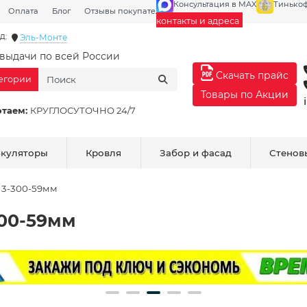
Консультация в MAX
Тинько
Оплата
Блог
Отзывы покупателей
Галерея
контакты и адреса
д:
Эль-Монте
выдачи по всей России
Скачать прайс
тегории
Товары по Акции
отаем:
КРУГЛОСУТОЧНО 24/7
ькуляторы
Кровля
Забор и фасад
Стенов
 3-300-59мм
300-59мм