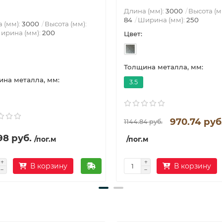
Длина (мм):
3000
Высота (м
84
Ширина (мм):
250
 (мм):
3000
Высота (мм):
ирина (мм):
200
Цвет:
Толщина металла, мм:
на металла, мм:
3.5
970.74 руб
1144.84 руб.
98 руб.
/пог.м
/пог.м
В корзину
В корзину