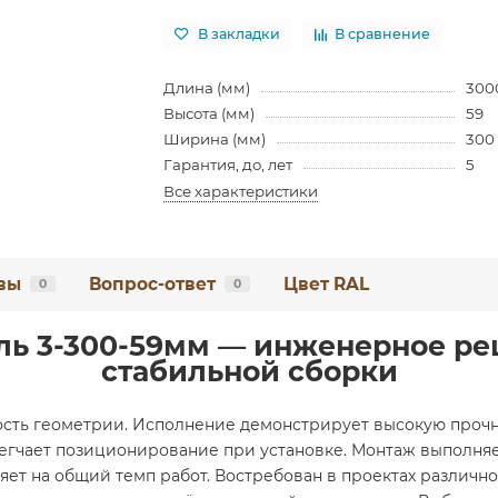
В закладки
В сравнение
Длина (мм)
300
Высота (мм)
59
Ширина (мм)
300
Гарантия, до, лет
5
Все характеристики
вы
Вопрос-ответ
Цвет RAL
0
0
ь 3-300-59мм — инженерное ре
стабильной сборки
ость геометрии. Исполнение демонстрирует высокую прочн
егчает позиционирование при установке. Монтаж выполня
ет на общий темп работ. Востребован в проектах различно