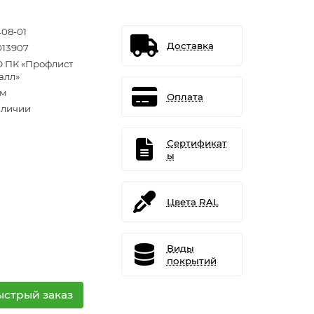
408-01
Доставка
013907
 ПК «Профлист
алл»
.м
Оплата
аличии
Сертификат
ы
Цвета RAL
Виды
покрытий
ыстрый заказ