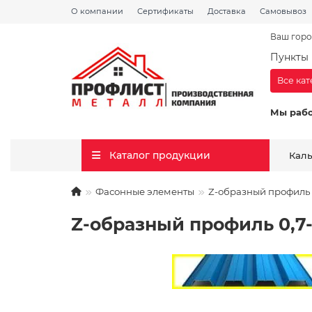
О компании
Сертификаты
Доставка
Самовывоз
Ваш горо
Пункты 
Все ка
Мы раб
Каталог продукции
Кал
Фасонные элементы
Z-образный профиль 
Z-образный профиль 0,7