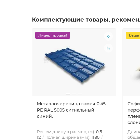
Комплектующие товары, рекомен
Лидер продаж!
Ваша 
Металлочерепица камея 0,45
Софи
PE RAL 5005 сигнальный
перф
синий.
пленк
слон
Режем длину в размер, (м):
0,5 -
Длин
12
Полная ширина (мм):
1180
общая