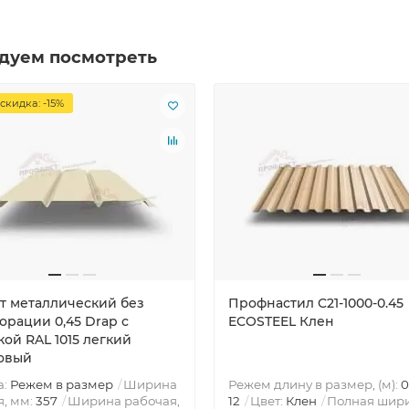
дуем посмотреть
скидка: -15%
т металлический без
Профнастил C21-1000-0.45
орации 0,45 Drap с
ECOSTEEL Клен
ой RAL 1015 легкий
овый
а:
Режем в размер
Ширина
Режем длину в размер, (м):
0
, мм:
357
Ширина рабочая,
12
Цвет:
Клен
Полная шир