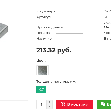
Код товара:
241
Артикул:
SP-
ООО
Производитель:
Мет
Цена за:
/пог
Наличие:
В н
213.32 руб.
Цвет:
Толщина металла, мм:
0.7
Б
В корзину