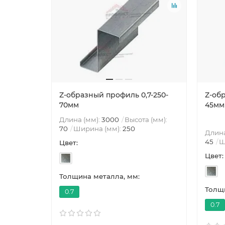
Z-образный профиль 0,7-250-
Z-об
70мм
45мм
Длина (мм):
3000
Высота (мм):
70
Ширина (мм):
250
Длина
45
Ш
Цвет:
Цвет:
Толщина металла, мм:
Толщи
0.7
0.7