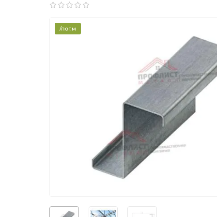
/пог.м