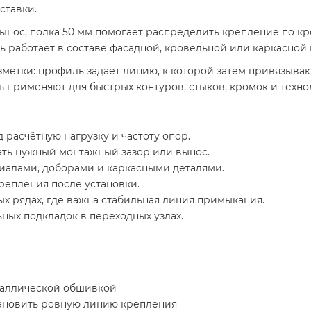
ставки.
вынос, полка 50 мм помогает распределить крепление по к
ь работает в составе фасадной, кровельной или каркасной
зметки: профиль задаёт линию, к которой затем привязываю
применяют для быстрых контуров, стыков, кромок и техн
 расчётную нагрузку и частоту опор.
ать нужный монтажный зазор или вынос.
алами, доборами и каркасными деталями.
репления после установки.
х рядах, где важна стабильная линия примыкания.
ых подкладок в переходных узлах.
таллической обшивкой
тановить ровную линию крепления