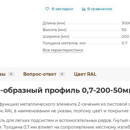
В закладки
В сравнение
Длина (мм)
300
Высота (мм)
50
Ширина (мм)
200
Толщина металла, мм
0.7
Все характеристики
вы
Вопрос-ответ
Цвет RAL
0
0
-образный профиль 0,7-200-50
функцию металлического элемента Z-сечения из листовой с
м; RAL в наименовании не указан, поэтому цвет и покрытие
ь для лёгких подсистем и вспомогательных рядов. Гнутый
 Толщина 0,7 мм влияет на сопротивление местному изгибу