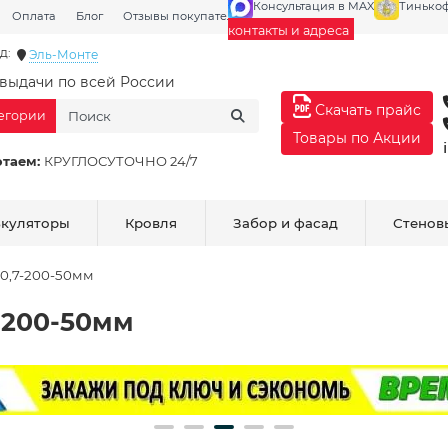
Консультация в MAX
Тинько
Оплата
Блог
Отзывы покупателей
Галерея
контакты и адреса
д:
Эль-Монте
выдачи по всей России
Скачать прайс
тегории
Товары по Акции
отаем:
КРУГЛОСУТОЧНО 24/7
ькуляторы
Кровля
Забор и фасад
Стенов
0,7-200-50мм
-200-50мм