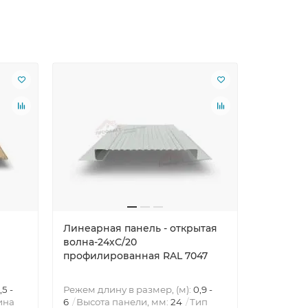
Линеарная панель - открытая
волна-24хС/20
профилированная RAL 7047
,5 -
Режем длину в размер, (м):
0,9 -
ина
6
Высота панели, мм:
24
Тип