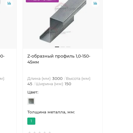
0-
Z-образный профиль 1,0-150-
Z-образн
45мм
70мм
м):
Длина (мм):
3000
Высота (мм):
Длина (м
45
Ширина (мм):
150
70
Шири
Цвет:
Цвет:
Толщина металла, мм:
Толщина 
1
1