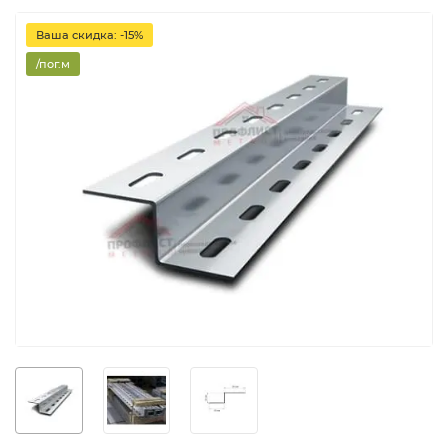
Ваша скидка: -15%
/пог.м