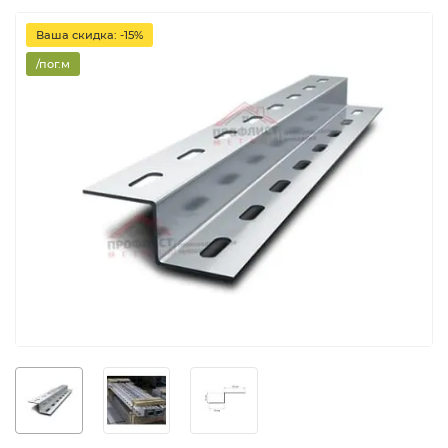
Ваша скидка: -15%
/пог.м