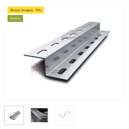
Ваша скидка: -15%
/пог.м