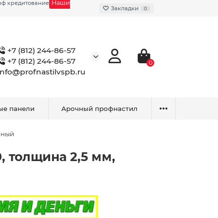
Наши
фф кредитование
Закладки
0
+7 (812) 244-86-57
+7 (812) 244-86-57
0
info@profnastilvspb.ru
ые панели
Арочный профнастил
нный
 толщина 2,5 мм,