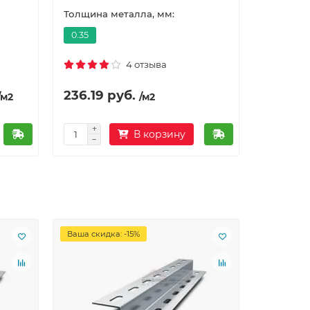
Толщина металла, мм:
Толщина 
0.35
180
4 отзыва
236.19 руб.
1969.18
/м2
/м2
В корзину
Ваша скидка: -15%