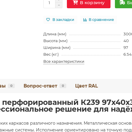
Б
В корзину
В закладки
В сравнение
Длина (мм)
300
Высота (мм)
40
Ширина (мм)
97
Вес (кг.)
6.54
Все характеристики
вы
Вопрос-ответ
Цвет RAL
0
0
 перфорированный К239 97x40x30
ссиональное решение для надё
их каркасов различного назначения. Металлическая основ
ажные системы. Исполнение ориентировано на точную подг