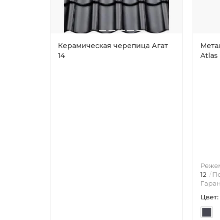
Керамическая черепица Агат
Мета
14
Atlas
Режем
12
По
Гаран
Цвет: