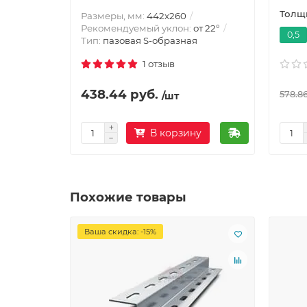
Толщи
Размеры, мм:
442х260
Рекомендуемый уклон:
от 22°
0,5
Тип:
пазовая S-образная
1 отзыв
438.44 руб.
578.86
/шт
В корзину
Похожие товары
Ваша скидка: -15%