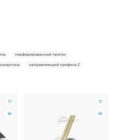
иль
перфорированный прогон
псокартона
направляющий профиль Z