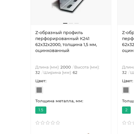
Z-образный профиль
Z-об
перфорированный К241
перф
62x32x2000, толщина 1,5 мм,
62x32
оцинкованный
оцин
Длина (мм):
2000
Высота (мм):
Длина
32
Ширина (мм):
62
32
Ш
Цвет:
Цвет:
Толщина металла, мм:
Толщи
1.5
2