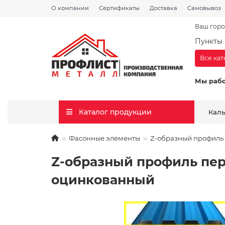
О компании
Сертификаты
Доставка
Самовывоз
Ваш горо
Пункты 
Все ка
Мы раб
Каталог продукции
Кал
Фасонные элементы
Z-образный профиль 
Z-образный профиль пер
оцинкованный