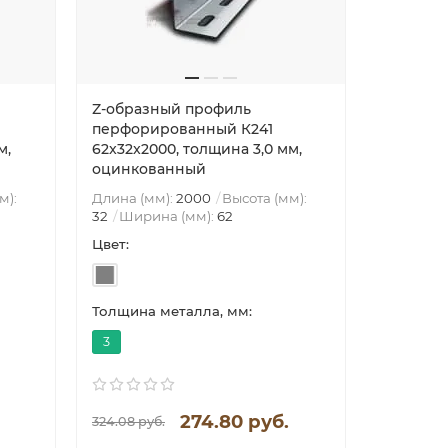
Z-образный профиль
Z-образ
перфорированный К241
перфори
м,
62x32x2000, толщина 3,0 мм,
62x32x25
оцинкованный
оцинко
м):
Длина (мм):
2000
Высота (мм):
32
Ширина (мм):
62
Длина (м
32
Шири
Цвет:
Цвет:
Толщина металла, мм:
Толщина 
3
1.5
274.80 руб.
324.08 руб.