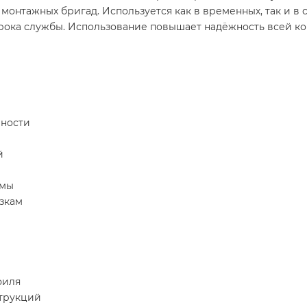
монтажных бригад. Используется как в временных, так и в
рока службы. Использование повышает надёжность всей ко
чности
й
емы
зкам
филя
струкций