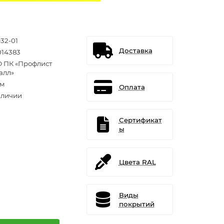
932-01
Доставка
014383
 ПК «Профлист
алл»
.м
Оплата
аличии
Сертификат
ы
Цвета RAL
Виды
покрытий