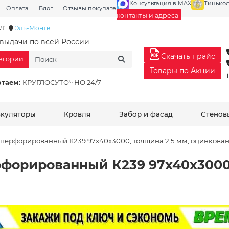
Консультация в MAX
Тинько
Оплата
Блог
Отзывы покупателей
Галерея
контакты и адреса
д:
Эль-Монте
выдачи по всей России
Скачать прайс
тегории
Товары по Акции
отаем:
КРУГЛОСУТОЧНО 24/7
ькуляторы
Кровля
Забор и фасад
Стенов
перфорированный К239 97x40x3000, толщина 2,5 мм, оцинкова
форированный К239 97x40x3000,