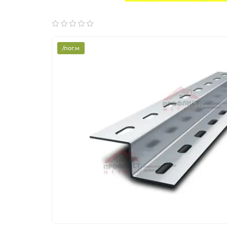
/пог.м