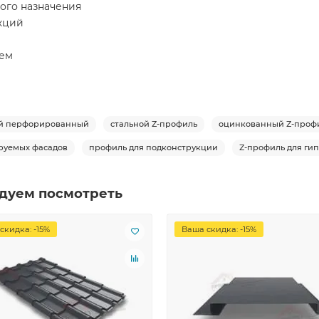
ого назначения
кций
тем
ый перфорированный
стальной Z-профиль
оцинкованный Z-проф
руемых фасадов
профиль для подконструкции
Z-профиль для ги
дуем посмотреть
скидка: -15%
Ваша скидка: -15%