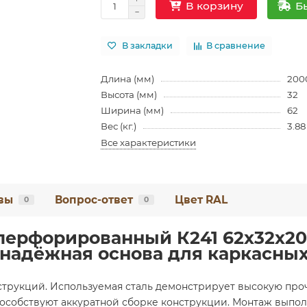
Б
В корзину
В закладки
В сравнение
Длина (мм)
200
Высота (мм)
32
Ширина (мм)
62
Вес (кг.)
3.88
Все характеристики
вы
Вопрос-ответ
Цвет RAL
0
0
ерфорированный К241 62x32x200
надёжная основа для каркасных
струкций. Используемая сталь демонстрирует высокую про
пособствуют аккуратной сборке конструкции. Монтаж выпо