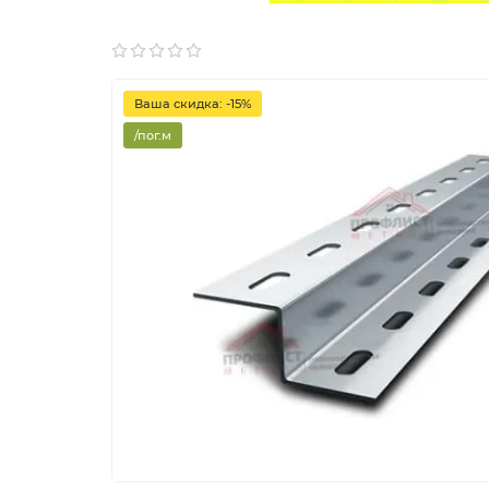
Ваша скидка: -15%
/пог.м