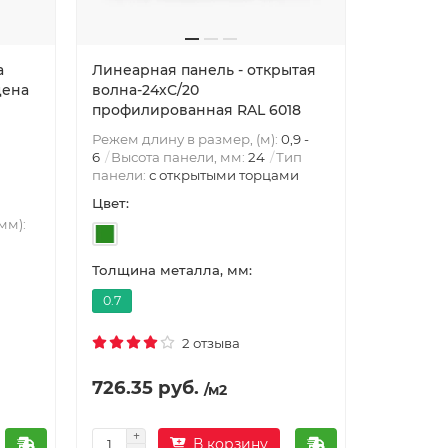
а
Линеарная панель - открытая
цена
волна-24хС/20
профилированная RAL 6018
Режем длину в размер, (м):
0,9 -
6
Высота панели, мм:
24
Тип
панели:
с открытыми торцами
Цвет:
мм):
Толщина металла, мм:
0.7
2 отзыва
726.35 руб.
/м2
В корзину