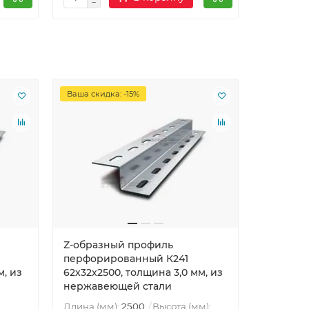
Ваша скидка: -15%
Z-образный профиль
Z-образ
перфорированный К241
перфори
м, из
62x32x2500, толщина 3,0 мм, из
62x32x30
нержавеющей стали
нержаве
Длина (мм):
2500
Высота (мм):