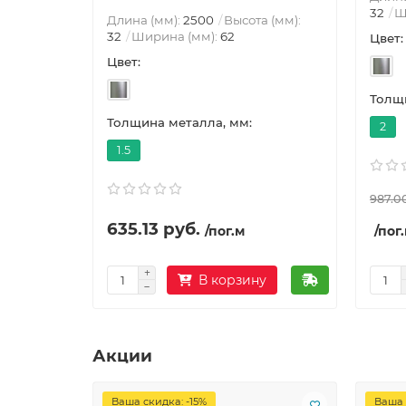
32
Ш
Длина (мм):
2500
Высота (мм):
32
Ширина (мм):
62
Цвет:
Цвет:
Толщи
Толщина металла, мм:
2
1.5
987.0
635.13 руб.
/пог.м
/пог
В корзину
Акции
Ваша скидка: -15%
Ваша 