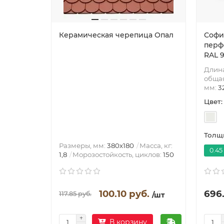
Керамическая черепица Опал
Софи
перф
RAL 
Длин
общая
мм:
3
Цвет:
Толщи
Размеры, мм:
380х180
Масса, кг:
0.45
1,8
Морозостойкость, циклов:
150
100.10 руб.
696.
117.85 руб.
/шт
В корзину