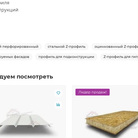
филя
струкций
ый перфорированный
стальной Z-профиль
оцинкованный Z-проф
руемых фасадов
профиль для подконструкции
Z-профиль для ги
дуем посмотреть
Лидер продаж!