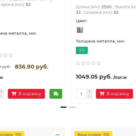
ирина (мм):
62
Длина (мм):
2500
Высота (м
32
Ширина (мм):
62
Цвет:
на металла, мм:
Толщина металла, мм:
2.5
836.90 руб.
0 руб.
1049.05 руб.
.м
/пог.м
В корзину
В корзину
скидка: -15%
Ваша скидка: -15%