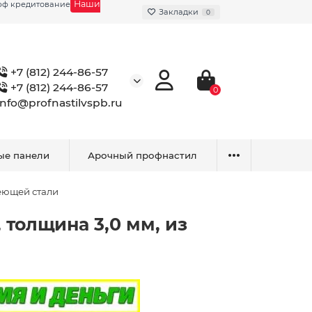
Наши
фф кредитование
Закладки
0
+7 (812) 244-86-57
+7 (812) 244-86-57
0
info@profnastilvspb.ru
ые панели
Арочный профнастил
еющей стали
толщина 3,0 мм, из