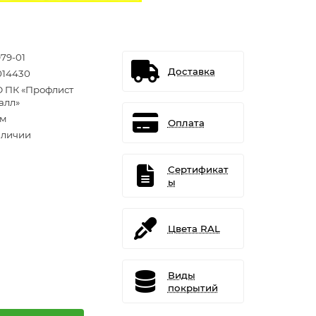
979-01
Доставка
014430
 ПК «Профлист
алл»
.м
Оплата
аличии
Сертификат
ы
Цвета RAL
Виды
покрытий