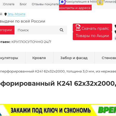
Консультация в MAX
Тинько
Оплата
Блог
Отзывы покупателей
Галерея
контакты и адреса
д:
Эль-Монте
выдачи по всей России
Скачать прайс
тегории
Товары по Акции
отаем:
КРУГЛОСУТОЧНО 24/7
ькуляторы
Кровля
Забор и фасад
Стенов
перфорированный К241 62x32x2000, толщина 3,0 мм, из нержав
форированный К241 62x32x2000, 