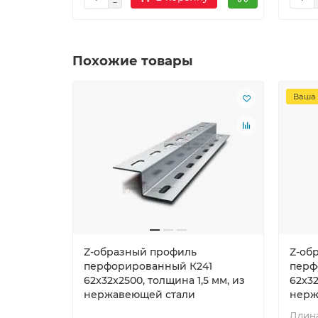
Похожие товары
Ваша 
Z-образный профиль
Z-об
перфорированный К241
перф
62x32x2500, толщина 1,5 мм, из
62x32
нержавеющей стали
нерж
Длина