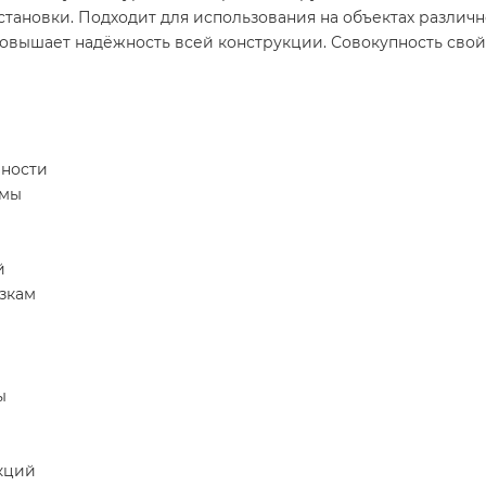
тановки. Подходит для использования на объектах различн
повышает надёжность всей конструкции. Совокупность сво
чности
емы
й
зкам
ы
кций