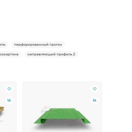
иль
перфорированный прогон
псокартона
направляющий профиль Z