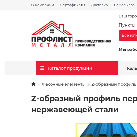
О компании
Сертификаты
Доставка
Самовывоз
Ваш горо
Пункты 
Все ка
Мы раб
Каталог продукции
Кал
Фасонные элементы
Z-образный профиль 
Z-образный профиль пер
нержавеющей стали