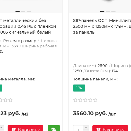
т металлический без
SIP-панель ОСП Мин.плит
орации 0,45 PE с пленкой
2500 мм х 1250ммх 174мм, 
9003 сигнальный белый
за панель
а:
Режем в размер
Ширина
, мм:
357
Ширина рабочая,
25
Длина (мм):
2500
Ширина (
1250
Высота (мм.):
174
на металла, мм:
Толщина панели, мм:
174
23 руб.
3560.10 руб.
/м2
/шт
В корзину
В корзину