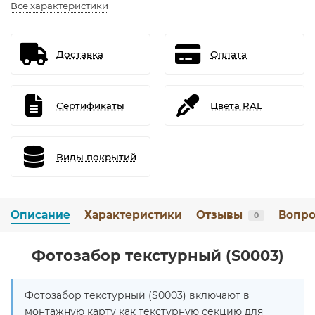
Все характеристики
Доставка
Оплата
Сертификаты
Цвета RAL
Виды покрытий
Описание
Характеристики
Отзывы
Вопро
0
Фотозабор текстурный (S0003)
Фотозабор текстурный (S0003) включают в
монтажную карту как текстурную секцию для