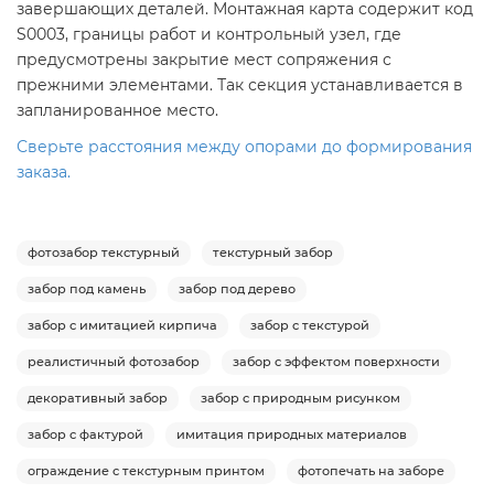
завершающих деталей. Монтажная карта содержит код
S0003, границы работ и контрольный узел, где
предусмотрены закрытие мест сопряжения с
прежними элементами. Так секция устанавливается в
запланированное место.
Сверьте расстояния между опорами до формирования
заказа.
фотозабор текстурный
текстурный забор
забор под камень
забор под дерево
забор с имитацией кирпича
забор с текстурой
реалистичный фотозабор
забор с эффектом поверхности
декоративный забор
забор с природным рисунком
забор с фактурой
имитация природных материалов
ограждение с текстурным принтом
фотопечать на заборе