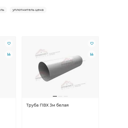
ель
уплотнитель цена
Лидер пр
Труба ПВХ 3м белая
Планка т
Оцинко
Размеры,
Цинк
Ст