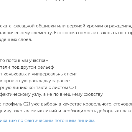
ската, фасадной обшивки или верхней кромки ограждения, 
таллическому элементу. Его форма помогает закрыть повт
жденных слоев.
 по погонным участкам
етали под другой рельеф
т коньковых и универсальных лент
в проектную раскладку заранее
ную линию контакта с листом C21
актическому узлу, а не по внешнему сходству
где профиль C21 уже выбран в качестве кровельного, стено
длину закрываемых линий и необходимость доборных плано
ификацию по фактическим погонным линиям.