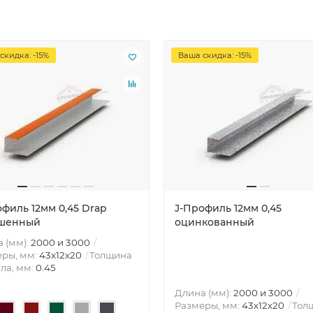
скидка: -15%
Ваша скидка: -15%
офиль 12мм 0,45 Drap
J-Профиль 12мм 0,45
шенный
оцинкованный
 (мм):
2000 и 3000
ры, мм:
43х12х20
Толщина
ла, мм:
0.45
Длина (мм):
2000 и 3000
Размеры, мм:
43х12х20
Тол