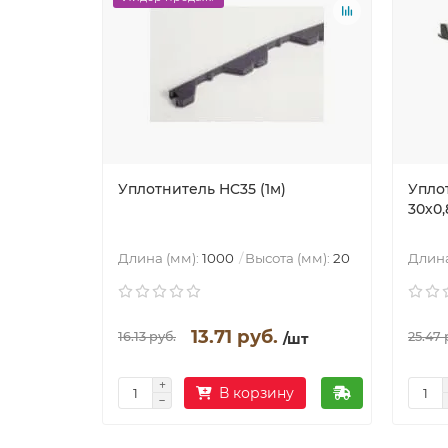
Уплотнитель HC35 (1м)
Упло
30х0,
Длина (мм):
1000
Высота (мм):
20
Длина
13.71 руб.
16.13 руб.
25.47 
/шт
В корзину