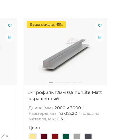
Ваша скидка: -15%
Ваша скид
J-Профиль 12мм 0,5 PurLite Мatt
J-Профиль
окрашенный
с пленк
Длина (мм):
2000 и 3000
Длина (м
Размеры, мм:
43х12х20
Толщина
Размеры,
металла, мм:
0.5
металла,
Цвет:
Цвет:
щина