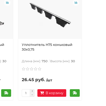
вый
Уплотнитель Н75 коньковый
Уплотни
30х0,75
тип мет
"Classic/
):
30
Длина (мм):
750
Высота (мм):
30
Длина (м
26.45 руб.
27.77 р
т
/шт
В корзину