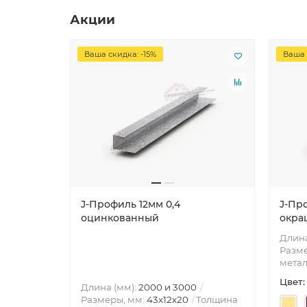
Акции
Ваша скидка: -15%
Ваша 
J-Профиль 12мм 0,4
J-Пр
оцинкованный
окра
Длина
Разме
метал
Цвет:
Длина (мм):
2000 и 3000
Размеры, мм:
43х12х20
Толщина