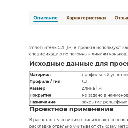
Описание
Характеристики
Отзы
Уплотнитель C21 (1м) в проекте используют к
спецификацию по погонным линиям коньков, 
Исходные данные для прое
Материал
профильный уплотнит
Профиль / тип
C21
Размер
длина 1 м
Покрытие
не задано в наимено
Назначение
закрытие рельефных 
Проектное применение
В расчетах эту позицию привязывают не к пл
раскладке отдельно учитывают стыковку метр