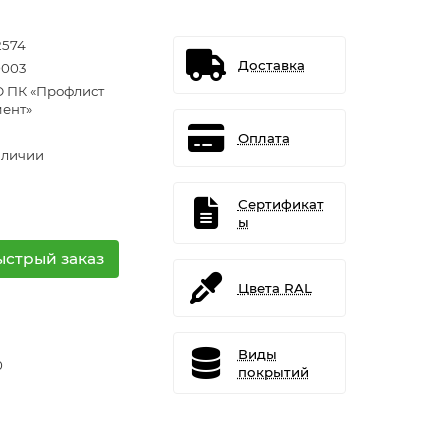
2574
Доставка
003
 ПК «Профлист
ент»
Оплата
аличии
Сертификат
ы
ыстрый заказ
Цвета RAL
Виды
0
покрытий