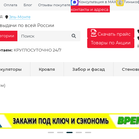
Консультация в MAX
Тинько
Оплата
Блог
Отзывы покупателей
Галерея
контакты и адреса
д:
Эль-Монте
выдачи по всей России
Скачать прайс
тегории
Товары по Акции
отаем:
КРУГЛОСУТОЧНО 24/7
ькуляторы
Кровля
Забор и фасад
Стенов
1м)