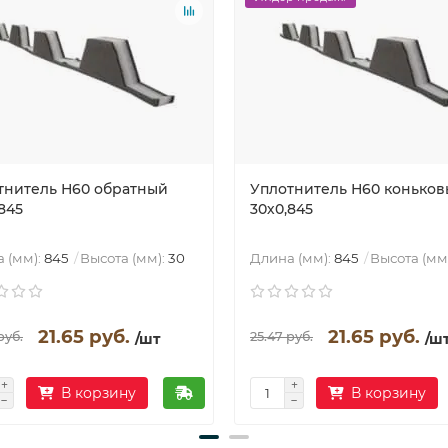
тнитель Н60 обратный
Уплотнитель Н60 конько
845
30х0,845
 (мм):
845
Высота (мм):
30
Длина (мм):
845
Высота (мм
21.65 руб.
21.65 руб.
руб.
25.47 руб.
/шт
/ш
В корзину
В корзину