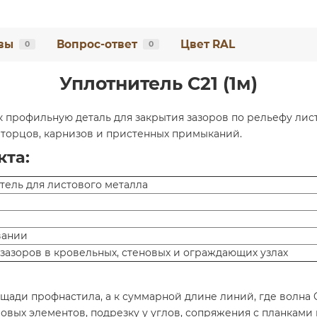
вы
Вопрос-ответ
Цвет RAL
0
0
Уплотнитель C21 (1м)
ак профильную деталь для закрытия зазоров по рельефу лис
торцов, карнизов и пристенных примыканий.
кта:
ель для листового металла
вании
зазоров в кровельных, стеновых и ограждающих узлах
ощади профнастила, а к суммарной длине линий, где волна 
овых элементов, подрезку у углов, сопряжения с планками 