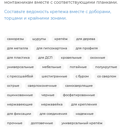
монтажникам вместе с соответствующими планками.
Составьте ведомость крепежа вместе с доборами,
торцами и крайними зонами.
саморезы
шурупы
крепёж
для дерева
для металла
для гипсокартона
для профиля
для пластика
для ДСП
кровельные
оконные
универсальные
мебельные
потайные
полукруглые
с прессшайбой
шестигранные
с буром
со сверлом
острые
сверлоконечные
самосверлящие
оцинкованные
черные
фосфатированные
нержавеющие
нержавейка
для крепления
для фиксации
для соединения
надежные
прочные
долговечные
универсальный крепёж