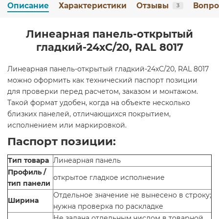
Описание
Характеристики
Отзывы
Вопро
3
Линеарная панель-открытый
гладкий-24хС/20, RAL 8017
Линеарная панель-открытый гладкий-24хС/20, RAL 8017
можно оформить как технический паспорт позиции
для проверки перед расчетом, заказом и монтажом.
Такой формат удобен, когда на объекте несколько
близких панелей, отличающихся покрытием,
исполнением или маркировкой.
Паспорт позиции:
Тип товара
Линеарная панель
Профиль /
открытое гладкое исполнение
тип панели
Отдельное значение не вынесено в строку;
Ширина
нужна проверка по раскладке
Не задана отдельным числом в товарной