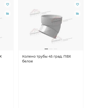
Лидер пр
Х
Колено трубы 45 град. ПВХ
Планка к
белое
PE с пле
Длина (м
полимерн
Защитный 
Цвет: