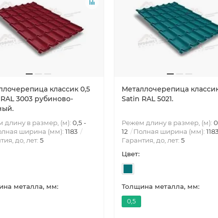
ллочерепица классик 0,5
Металлочерепица классик
 RAL 3003 рубиново-
Satin RAL 5021.
ный.
 длину в размер, (м):
0,5 -
Режем длину в размер, (м):
0
лная ширина (мм):
1183
12
Полная ширина (мм):
118
тия, до, лет:
5
Гарантия, до, лет:
5
Цвет:
на металла, мм:
Толщина металла, мм:
0,5