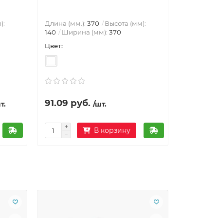
):
Длина (мм.):
370
Высота (мм):
140
Ширина (мм):
370
Цвет:
Толщина 
0.45
91.09 руб.
167.85 
т.
/шт.
В корзину
Ваша скид