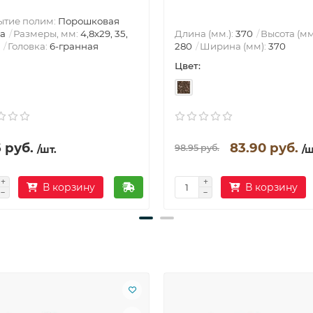
ытие полим:
Порошковая
а
Размеры, мм:
4,8х29, 35,
Длина (мм.):
370
Высота (мм
Головка:
6-гранная
280
Ширина (мм):
370
Цвет:
 руб.
83.90 руб.
98.95 руб.
/шт.
/ш
В корзину
В корзину