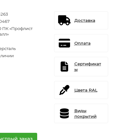
3263
Доставка
0467
 ПК «Профлист
алл»
Оплата
ерсталь
аличии
Сертификат
ы
Цвета RAL
Виды
покрытий
ыстрый заказ