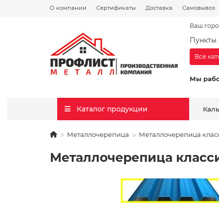
О компании
Сертификаты
Доставка
Самовывоз
Ваш горо
Пункты 
Все ка
Мы раб
Каталог продукции
Кал
Металлочерепица
Металлочерепица класси
Металлочерепица классик 