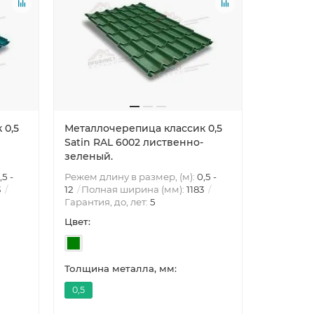
 0,5
Металлочерепица классик 0,5
Металло
Satin RAL 6002 лиственно-
Quarzit R
зеленый.
,5 -
Режем длину в размер, (м):
0,5 -
Режем дли
3
12
Полная ширина (мм):
1183
12
Полна
Гарантия, до, лет:
5
Гарантия,
Цвет:
Цвет:
Толщина металла, мм:
Толщина 
0,5
0,5