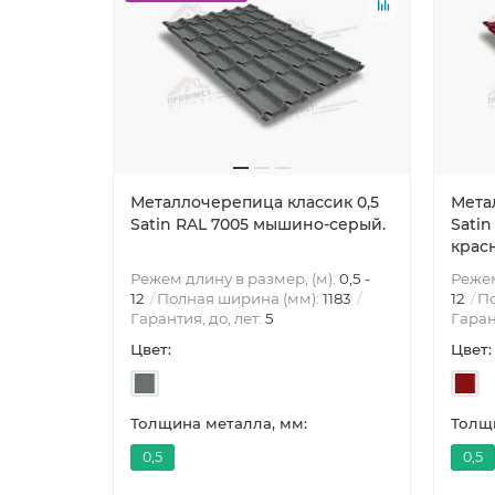
Металлочерепица классик 0,5
Мета
Satin RAL 7005 мышино-серый.
Satin
крас
Режем длину в размер, (м):
0,5 -
Режем
12
Полная ширина (мм):
1183
12
По
Гарантия, до, лет:
5
Гаран
Цвет:
Цвет:
Толщина металла, мм:
Толщи
0,5
0,5