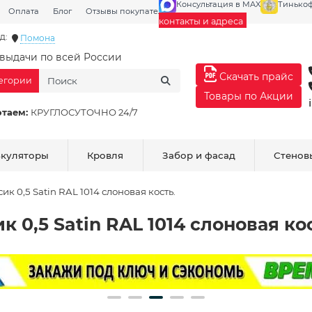
Консультация в MAX
Тинько
Оплата
Блог
Отзывы покупателей
Галерея
контакты и адреса
д:
Помона
выдачи по всей России
Скачать прайс
тегории
Товары по Акции
отаем:
КРУГЛОСУТОЧНО 24/7
ькуляторы
Кровля
Забор и фасад
Стенов
к 0,5 Satin RAL 1014 слоновая кость.
0,5 Satin RAL 1014 слоновая кос