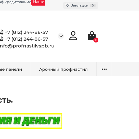
Наши
фф кредитование
Закладки
0
+7 (812) 244-86-57
+7 (812) 244-86-57
0
info@profnastilvspb.ru
ые панели
Арочный профнастил
ть.