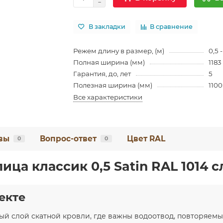
В закладки
В сравнение
Режем длину в размер, (м)
0,5 -
Полная ширина (мм)
1183
Гарантия, до, лет
5
Полезная ширина (мм)
1100
Все характеристики
вы
Вопрос-ответ
Цвет RAL
0
0
ца классик 0,5 Satin RAL 1014 с
екте
й слой скатной кровли, где важны водоотвод, повторяем