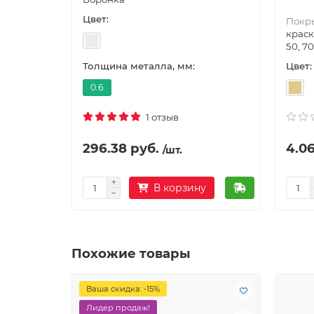
Цвет:
Покр
краск
50, 70
Цвет:
Толщина металла, мм:
0.6
1 отзыв
296.38 руб.
4.06
/шт.
В корзину
Похожие товары
Ваша скидка: -15%
Лидер продаж!