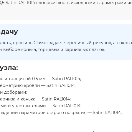
 Satin RAL 1014 слоновая кость исходными параметрами являю
адачу
сть, профиль Classic задает черепичный рисунок, а покрыт
и выборе конька, торцевых и карнизных планок.
узла:
c и толщиной 0,5 мм — Satin RAL1014;
еометрию кровли — Satin RAL1014;
ми доборами;
арниза и конька — Satin RAL1014;
ми и уплотнителями — Satin RAL1014;
адении параметров старого покрытия — Satin RAL1014;