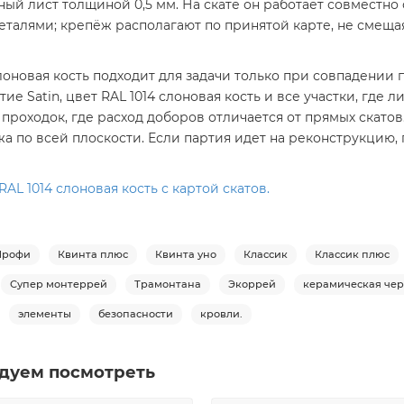
й лист толщиной 0,5 мм. На скате он работает совместно
алями; крепёж располагают по принятой карте, не смещая
слоновая кость подходит для задачи только при совпадении
 Satin, цвет RAL 1014 слоновая кость и все участки, где 
проходок, где расход доборов отличается от прямых скатов
жа по всей плоскости. Если партия идет на реконструкцию,
AL 1014 слоновая кость с картой скатов.
Профи
Квинта плюс
Квинта уно
Классик
Классик плюс
Супер монтеррей
Трамонтана
Экоррей
керамическая че
элементы
безопасности
кровли.
дуем посмотреть