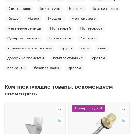
Квинта плюс
Квинта уно
Классик
Классик плюс
Кредо
Макси
Модерн
Монтекристо
Металлочерепица
Монтеррей
Монтерроса
Супер монтеррей
Трамонтана
Экоррей
керамическая черепица
трубы
лаги
сваи
доборные элементы
комплектующие
кровли
элементы
безопасности
кровли.
Комплектующие товары, рекомендуем
посмотреть
Лидер продаж!