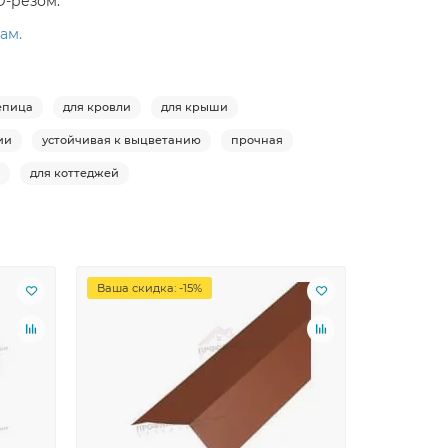
D-резом.
ам.
епица
для кровли
для крыши
ии
устойчивая к выцветанию
прочная
для коттеджей
Ваша скидка: -15%