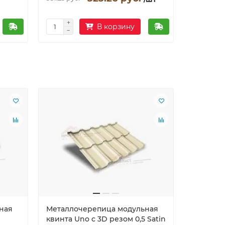
В корзину
Ваша скид
ная
Металлочерепица модульная
Металло
квинта Uno c 3D резом 0,5 Satin
квинта U