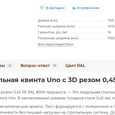
В закладки
В сравнение
Длина (мм)
720
Полная ширина (мм)
1210
Гарантия, до, лет
10
Полезная ширина (мм)
1150
Все характеристики
вы
Вопрос-ответ
Цвет RAL
0
0
ная квинта Uno c 3D резом 0,45
резом 0,45 PE RAL 8004 терракота. — Это модульная стальн
а Uno. В наименовании указаны толщина стали 0,45 мм, по
 металлической кровли. Лист формируется с поперечной и
йчивость без лишней нагрузки на стропильную систему. Дл