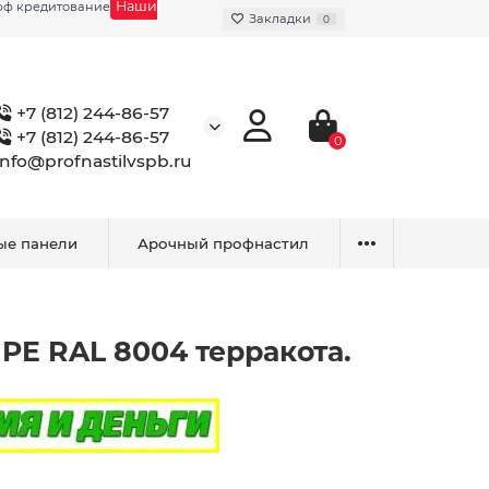
Наши
фф кредитование
Закладки
0
+7 (812) 244-86-57
+7 (812) 244-86-57
0
info@profnastilvspb.ru
ые панели
Арочный профнастил
PE RAL 8004 терракота.