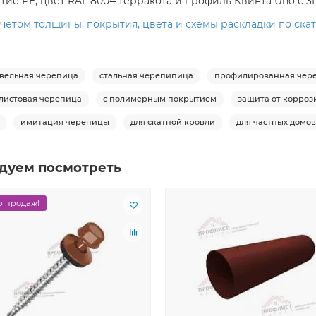
тие PE, цвет RAL 8004 терракота и профиль Квинта Uno с 3
чётом толщины, покрытия, цвета и схемы раскладки по скат
вельная черепица
стальная черепипица
профилированная чер
листовая черепица
с полимерным покрытием
защита от корроз
имитация черепицы
для скатной кровли
для частных домов
дуем посмотреть
 продаж!