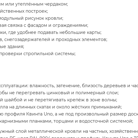
ым или утеплённым чердаком;
яйственных построек;
модульный рисунок кровли;
вая связка с фасадом и ограждениями;
ки, где удобнее подавать небольшие карты;
в, снегозадержателей и проходных элементов;
ые здания;
 проверки стропильной системы;
сплуатации: влажность, затенение, близость деревьев и час
тобы не перегревать цинковый и полимерный слои;
й шайбой и не перетягивать крепёж в зоне волны;
ла на длинных скатах и около жёстких примыканий;
 профиля Квинта Uno, а не под произвольный размер доск
, карнизными планками, торцами и водосточной системой;
жный слой металлической кровли на частных, хозяйственны