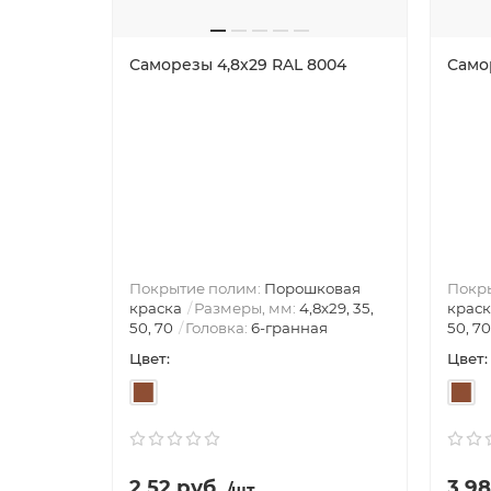
Саморезы 4,8х29 RAL 8004
Само
Покрытие полим:
Порошковая
Покр
краска
Размеры, мм:
4,8х29, 35,
краск
50, 70
Головка:
6-гранная
50, 70
Цвет:
Цвет:
2.52 руб.
3.98
/шт.