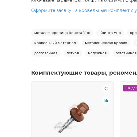
ключевые параметры: толщина 0,45 мм, покры
Оформите заявку на кровельный комплект с у
металлочерепица Квинта Уно
Квинта Уно
кро
кровельный материал
металлическая кровля
долговечная
легкая
надежная
эстетичная
Комплектующие товары, рекомен
Лидер