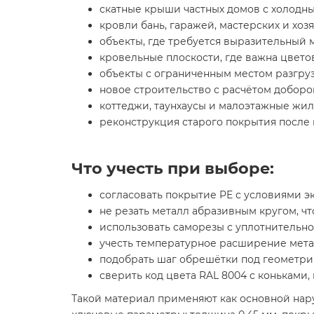
скатные крыши частных домов с холодн
кровли бань, гаражей, мастерских и хоз
объекты, где требуется выразительный 
кровельные плоскости, где важна цвето
объекты с ограниченным местом разгруз
новое строительство с расчётом доборо
коттеджи, таунхаусы и малоэтажные жил
реконструкция старого покрытия после
Что учесть при выборе:
согласовать покрытие PE с условиями эк
не резать металл абразивным кругом, ч
использовать саморезы с уплотнительно
учесть температурное расширение метал
подобрать шаг обрешётки под геометрию
сверить код цвета RAL 8004 с коньками
Такой материал применяют как основной нару