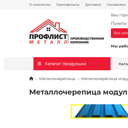
О компании
Сертификаты
Доставка
Самовывоз
Ваш горо
Пункты 
Все ка
Мы раб
Каталог продукции
Кал
Металлочерепица
Металлочерепица модул
Металлочерепица модульн