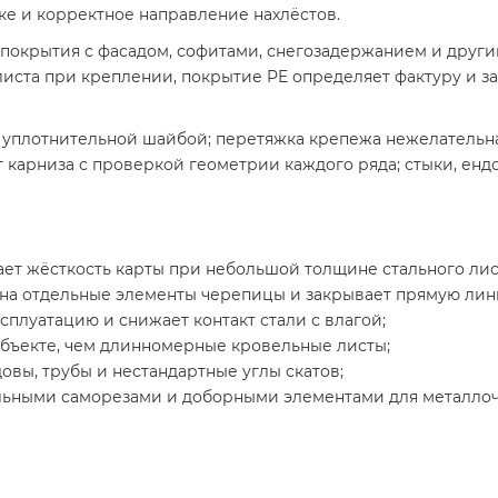
ке и корректное направление нахлёстов.
 покрытия с фасадом, софитами, снегозадержанием и други
листа при креплении, покрытие PE определяет фактуру и за
уплотнительной шайбой; перетяжка крепежа нежелательна,
 карниза с проверкой геометрии каждого ряда; стыки, енд
т жёсткость карты при небольшой толщине стального лис
на отдельные элементы черепицы и закрывает прямую лин
сплуатацию и снижает контакт стали с влагой;
объекте, чем длинномерные кровельные листы;
довы, трубы и нестандартные углы скатов;
льными саморезами и доборными элементами для металло