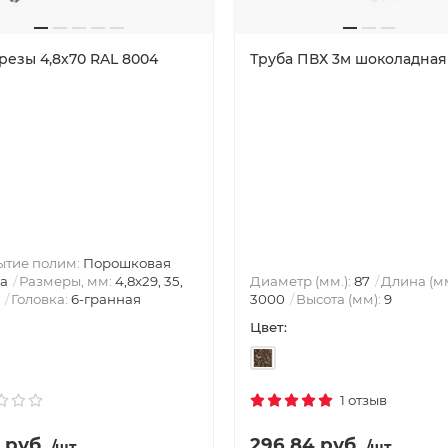
резы 4,8х70 RAL 8004
Труба ПВХ 3м шоколадная
ытие полим:
Порошковая
а
Размеры, мм:
4,8х29, 35,
Диаметр (мм.):
87
Длина (мм
Головка:
6-гранная
3000
Высота (мм):
9
Цвет:
1 отзыв
 руб.
296.84 руб.
/шт.
/шт.