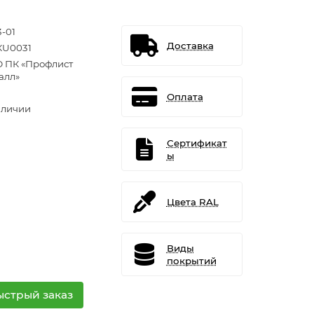
3-01
Доставка
U0031
 ПК «Профлист
алл»
Оплата
аличии
Сертификат
ы
Цвета RAL
Виды
покрытий
ыстрый заказ