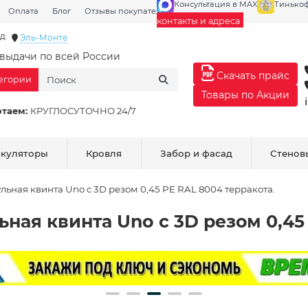
Консультация в MAX
Тинько
Оплата
Блог
Отзывы покупателей
Галерея
контакты и адреса
д:
Эль-Монте
выдачи по всей России
Скачать прайс
тегории
Товары по Акции
отаем:
КРУГЛОСУТОЧНО 24/7
ькуляторы
Кровля
Забор и фасад
Стенов
ьная квинта Uno c 3D резом 0,45 PE RAL 8004 терракота.
ая квинта Uno c 3D резом 0,45 