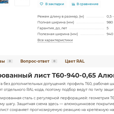
В закладки
В сравнение
Режем длину в размер, (м)
0,5 -
Полная ширина (мм)
980
Гарантия, до, лет
5
Полезная ширина (мм)
940
Все характеристики
вы
Вопрос-ответ
Цвет RAL
0
0
ованный лист Т60-940-0,65 Ал
а без дополнительных допущений: профиль Т60, рабочая ши
отдельного RAL-кода, поэтому подбор ведут по типу защи
лированная сталь с регулярной перфорацией: геометрия Т
ому шагу. Защитная схема здесь — алюмоцинковое покрыти
 лист сохраняет прогнозируемую реакцию на крепёжную на