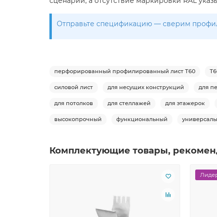
сценарий, а отсутствие маркировки RAL указыв
Отправьте спецификацию — сверим профил
перфорированный профилированный лист Т60
Т6
силовой лист
для несущих конструкций
для п
для потолков
для стеллажей
для этажерок
высокопрочный
функциональный
универсал
Комплектующие товары, рекомен
Лидер