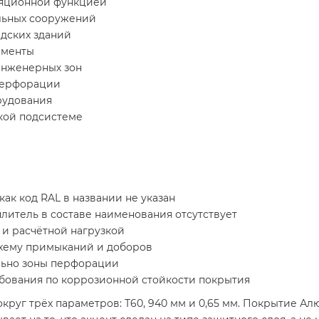
ляционной функцией
ельных сооружений
дских зданий
ементы
инженерных зон
 перфорации
рудования
кой подсистеме
как код RAL в названии не указан
еплитель в составе наименования отсутствует
 и расчётной нагрузкой
схему примыканий и доборов
льно зоны перфорации
бования по коррозионной стойкости покрытия
круг трёх параметров: Т60, 940 мм и 0,65 мм. Покрытие А