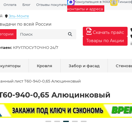
Консультация в MAX
Тинько
Оплата
Блог
Отзывы покупателей
Галерея
контакты и адреса
д:
Эль-Монте
выдачи по всей России
Скачать прайс
тегории
Товары по Акции
отаем:
КРУГЛОСУТОЧНО 24/7
ькуляторы
Кровля
Забор и фасад
Стенов
анный лист Т60-940-0,65 Алюцинковый
Т60-940-0,65 Алюцинковый