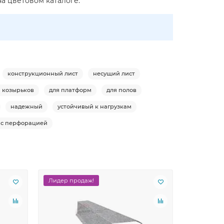
на цветовом каталоге.
конструкционный лист
несущий лист
я козырьков
для платформ
для полов
надежный
устойчивый к нагрузкам
 с перфорацией
Лидер продаж!