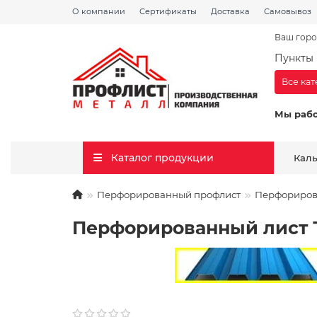
О компании
Сертификаты
Доставка
Самовывоз
Ваш горо
Пункты 
Все ка
Мы раб
Каталог продукции
Кал
Перфорированный профлист
Перфориров
Перфорированный лист 