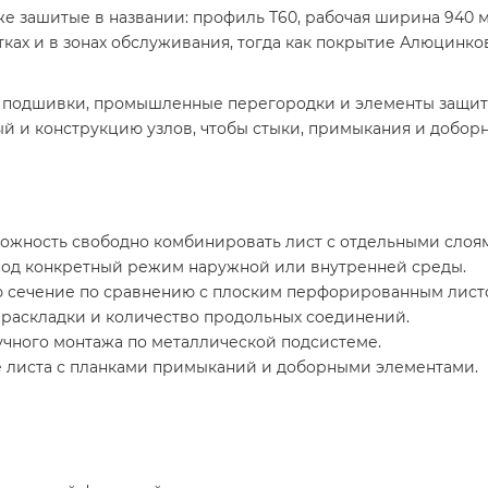
 зашитые в названии: профиль Т60, рабочая ширина 940 мм
стках и в зонах обслуживания, тогда как покрытие Алюцин
 подшивки, промышленные перегородки и элементы защитно
й и конструкцию узлов, чтобы стыки, примыкания и добор
зможность свободно комбинировать лист с отдельными слоя
од конкретный режим наружной или внутренней среды.
ю сечение по сравнению с плоским перфорированным лист
раскладки и количество продольных соединений.
учного монтажа по металлической подсистеме.
 листа с планками примыканий и доборными элементами.