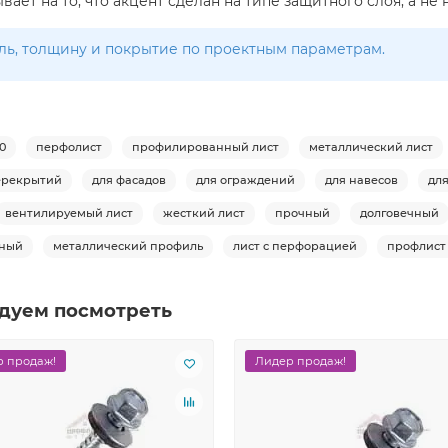
ает на то, что акцент сделан на типе защитного слоя, а не 
ь, толщину и покрытие по проектным параметрам.
0
перфолист
профилированный лист
металлический лист
ерекрытий
для фасадов
для ограждений
для навесов
дл
вентилируемый лист
жесткий лист
прочный
долговечный
ьный
металлический профиль
лист с перфорацией
профлист
дуем посмотреть
 продаж!
Лидер продаж!