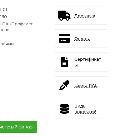
6-01
Доставка
060
 ПК «Профлист
алл»
Оплата
аличии
Сертификат
ы
Цвета RAL
Виды
покрытий
ыстрый заказ