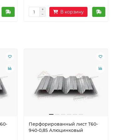
В корзину
Ваша скид
60-
Перфорированный лист Т60-
Перфори
940-0,85 Алюцинковый
940-0,9
Режем дли