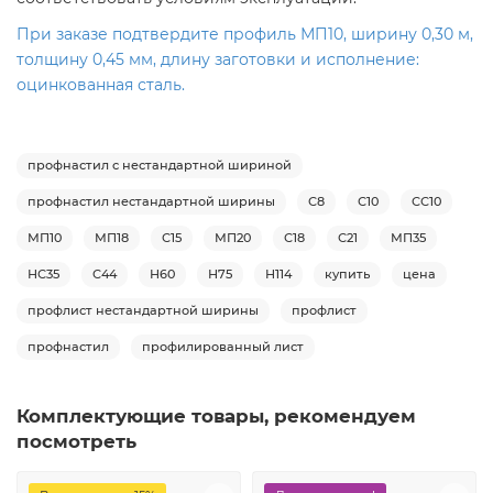
При заказе подтвердите профиль МП10, ширину 0,30 м,
толщину 0,45 мм, длину заготовки и исполнение:
оцинкованная сталь.
профнастил с нестандартной шириной
профнастил нестандартной ширины
С8
С10
СС10
МП10
МП18
С15
МП20
С18
С21
МП35
НС35
С44
Н60
Н75
Н114
купить
цена
профлист нестандартной ширины
профлист
профнастил
профилированный лист
Комплектующие товары, рекомендуем
посмотреть