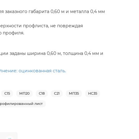
 заказного габарита 0,60 м и металла 0,4 мм
верхности профлиста, не повреждая
ю профиля.
ии заданы ширина 0,60 м, толщина 0,4 мм и
лнение: оцинкованная сталь.
С15
МП20
С18
С21
МП35
НС35
рофилированный лист