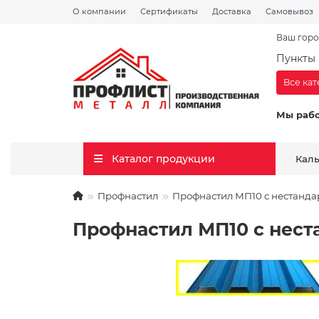
О компании
Сертификаты
Доставка
Самовывоз
Ваш горо
Пункты 
Все ка
Мы раб
Каталог продукции
Кал
Профнастил
Профнастил МП10 с нестанда
Профнастил МП10 с нест