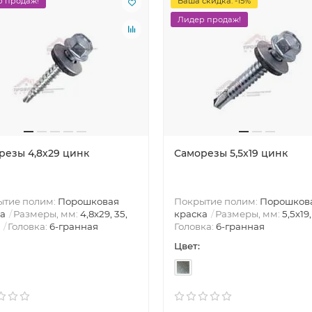
 продаж!
Ваша скидка: -15%
Лидер продаж!
резы 4,8х29 цинк
Саморезы 5,5х19 цинк
ытие полим:
Порошковая
Покрытие полим:
Порошков
а
Размеры, мм:
4,8х29, 35,
краска
Размеры, мм:
5,5х19,
Головка:
6-гранная
Головка:
6-гранная
Цвет: