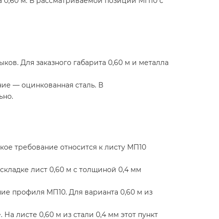
 0,60 м. В рассматриваемой позиции МП10 с
ов. Для заказного габарита 0,60 м и металла
ние — оцинкованная сталь. В
ьно.
акое требование относится к листу МП10
кладке лист 0,60 м с толщиной 0,4 мм
ие профиля МП10. Для варианта 0,60 м из
На листе 0,60 м из стали 0,4 мм этот пункт