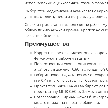
использовании оцинкованной стали в формате 
Выбор этой модификации начинается с каркаса
учитывают длину листа и ветровые условия. 
Стыки и примыкания выполняют по рабочему
общую линию нижней кромки; крепёж не смеща
качество обшивки.
Преимущества
Корректная резка снижает риск повреж
фиксируют в рабочем задании.
Поверхностный слой — оцинкованная ста
этой раскладке лист 0,60 м с толщиной 
Габарит полосы 0,60 м позволяет сокра
м и 0,4 мм это не оставляют без контроля
Прокат толщиной 0,4 мм выбирают для 
профнастилу МП10 0,60 м, 0,4 мм, в оци
Согласование ширины может быть заране
мм это влияет на качество обшивки.