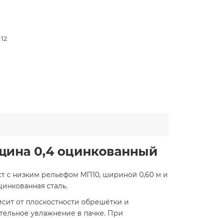
 12
щина 0,4 оцинкованный
т с низким рельефом МП10, шириной 0,60 м и
цинкованная сталь.
исит от плоскостности обрешётки и
тельное увлажнение в пачке. При