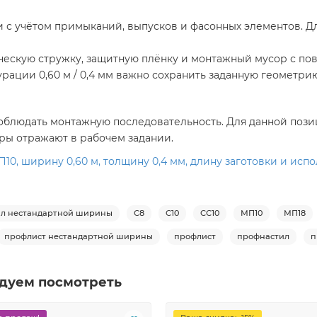
с учётом примыканий, выпусков и фасонных элементов. Для
ческую стружку, защитную плёнку и монтажный мусор с по
рации 0,60 м / 0,4 мм важно сохранить заданную геометри
блюдать монтажную последовательность. Для данной позиц
ры отражают в рабочем задании.
0, ширину 0,60 м, толщину 0,4 мм, длину заготовки и испо
л нестандартной ширины
С8
С10
СС10
МП10
МП18
профлист нестандартной ширины
профлист
профнастил
п
дуем посмотреть