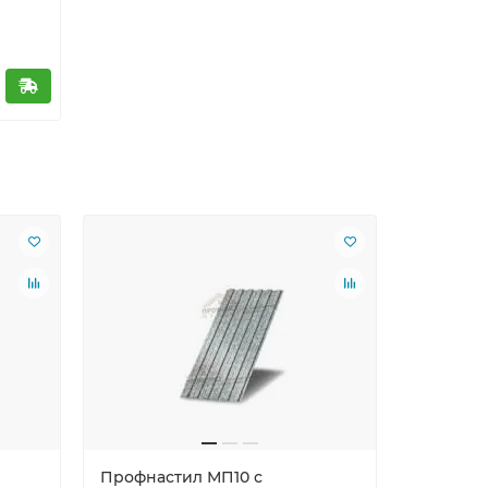
Ваша скид
Профнастил МП10 с
Профнас