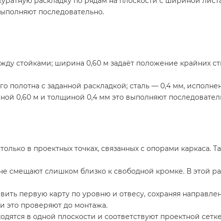
ратную раскладку по рядам на плоскости с шириной листа
выполняют последовательно.
у стойками; ширина 0,60 м задаёт положение крайних стык
го полотна с заданной раскладкой; сталь — 0,4 мм, исполне
ой 0,60 м и толщиной 0,4 мм это выполняют последовател
только в проектных точках, связанных с опорами каркаса. Т
е смещают слишком близко к свободной кромке. В этой рас
ить первую карту по уровню и отвесу, сохраняя направлен
и это проверяют до монтажа.
дятся в одной плоскости и соответствуют проектной сетке. 