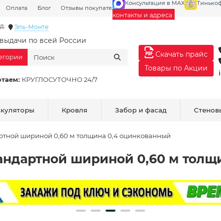
Консультация в MAX
Тинько
Оплата
Блог
Отзывы покупателей
Галерея
контакты и адреса
д:
Эль-Монте
выдачи по всей России
Скачать прайс
тегории
Товары по Акции
отаем:
КРУГЛОСУТОЧНО 24/7
ькуляторы
Кровля
Забор и фасад
Стенов
ртной шириной 0,60 м толщина 0,4 оцинкованный
андартной шириной 0,60 м толщ