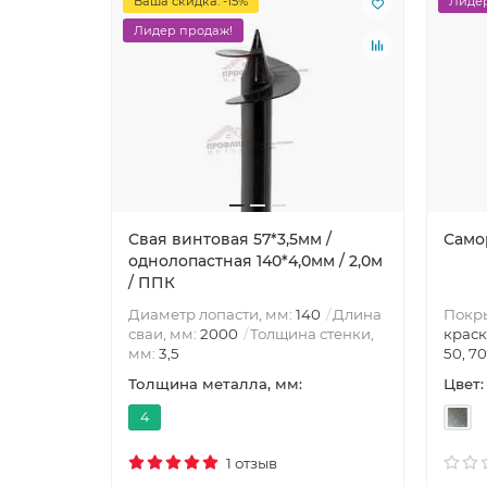
Ваша скидка: -15%
Лидер
Лидер продаж!
Свая винтовая 57*3,5мм /
Само
однолопастная 140*4,0мм / 2,0м
/ ППК
Покр
Диаметр лопасти, мм:
140
Длина
краск
сваи, мм:
2000
Толщина стенки,
50, 70
мм:
3,5
Цвет:
Толщина металла, мм:
4
1 отзыв