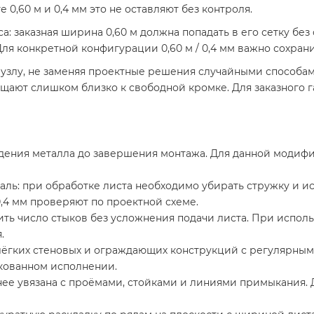
0,60 м и 0,4 мм это не оставляют без контроля.
: заказная ширина 0,60 м должна попадать в его сетку без 
Для конкретной конфигурации 0,60 м / 0,4 мм важно сохра
 узлу, не заменяя проектные решения случайными способа
ют слишком близко к свободной кромке. Для заказного габ
дения металла до завершения монтажа. Для данной модифи
ль: при обработке листа необходимо убирать стружку и ис
0,4 мм проверяют по проектной схеме.
тить число стыков без усложнения подачи листа. При испол
.
лёгких стеновых и ограждающих конструкций с регулярны
нкованном исполнении.
е увязана с проёмами, стойками и линиями примыкания. Для