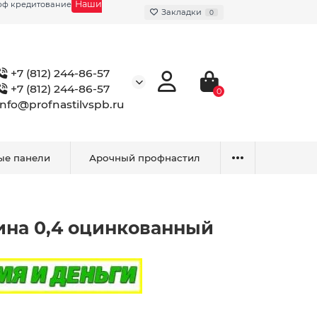
Наши
фф кредитование
Закладки
0
+7 (812) 244-86-57
+7 (812) 244-86-57
0
info@profnastilvspb.ru
ые панели
Арочный профнастил
ина 0,4 оцинкованный