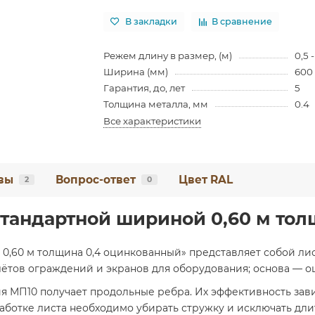
В закладки
В сравнение
Режем длину в размер, (м)
0,5 -
Ширина (мм)
600
Гарантия, до, лет
5
Толщина металла, мм
0.4
Все характеристики
вы
Вопрос-ответ
Цвет RAL
2
0
стандартной шириной 0,60 м тол
0,60 м толщина 0,4 оцинкованный» представляет собой лис
лётов ограждений и экранов для оборудования; основа — о
я МП10 получает продольные ребра. Их эффективность зав
аботке листа необходимо убирать стружку и исключать дли