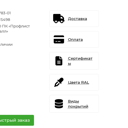
783-01
Доставка
S498
 ПК «Профлист
алл»
Оплата
аличии
Сертификат
ы
Цвета RAL
Виды
покрытий
ыстрый заказ