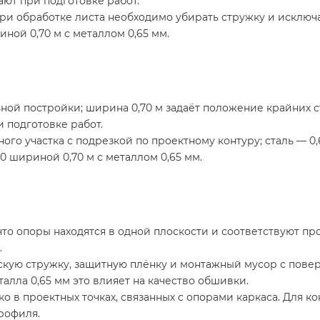
ают при подготовке работ.
ри обработке листа необходимо убирать стружку и исключа
ной 0,70 м с металлом 0,65 мм.
й постройки; ширина 0,70 м задаёт положение крайних стык
 подготовке работ.
ого участка с подрезкой по проектному контуру; сталь — 0
0 шириной 0,70 м с металлом 0,65 мм.
то опоры находятся в одной плоскости и соответствуют проек
.
скую стружку, защитную плёнку и монтажный мусор с пове
еталла 0,65 мм это влияет на качество обшивки.
о в проектных точках, связанных с опорами каркаса. Для ко
рофиля.