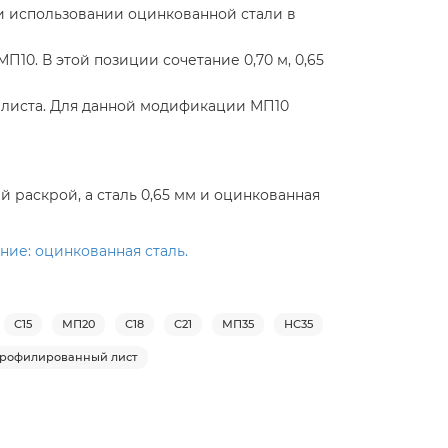
и использовании оцинкованной стали в
10. В этой позиции сочетание 0,70 м, 0,65
 листа. Для данной модификации МП10
 раскрой, а сталь 0,65 мм и оцинкованная
ние: оцинкованная сталь.
С15
МП20
С18
С21
МП35
НС35
рофилированный лист