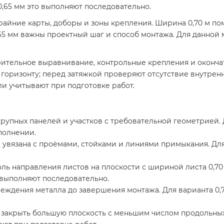
,65 мм это выполняют последовательно.
райние карты, доборы и зоны крепления. Ширина 0,70 м п
65 мм важны проектный шаг и способ монтажа. Для данной 
арительное выравнивание, контрольные крепления и оконча
о горизонту; перед затяжкой проверяют отсутствие внутрен
али учитывают при подготовке работ.
крупных панелей и участков с требовательной геометрией
сполнении.
увязана с проёмами, стойками и линиями примыкания. Для з
ль направления листов на плоскости с шириной листа 0,70
 выполняют последовательно.
еждения металла до завершения монтажа. Для варианта 0,7
 закрыть большую плоскость с меньшим числом продольных