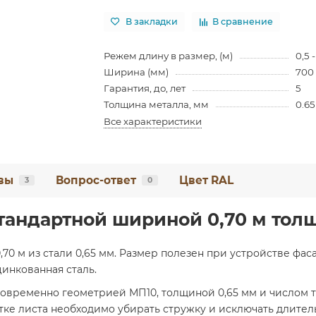
В закладки
В сравнение
Режем длину в размер, (м)
0,5 -
Ширина (мм)
700
Гарантия, до, лет
5
Толщина металла, мм
0.65
Все характеристики
вы
Вопрос-ответ
Цвет RAL
3
0
тандартной шириной 0,70 м тол
70 м из стали 0,65 мм. Размер полезен при устройстве фас
цинкованная сталь.
новременно геометрией МП10, толщиной 0,65 мм и числом 
тке листа необходимо убирать стружку и исключать длител