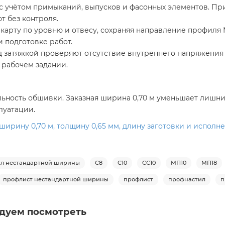
с учётом примыканий, выпусков и фасонных элементов. Пр
ют без контроля.
арту по уровню и отвесу, сохраняя направление профиля МП
 подготовке работ.
 затяжкой проверяют отсутствие внутреннего напряжения
 рабочем задании.
льность обшивки. Заказная ширина 0,70 м уменьшает лишний
луатации.
ирину 0,70 м, толщину 0,65 мм, длину заготовки и исполне
л нестандартной ширины
С8
С10
СС10
МП10
МП18
профлист нестандартной ширины
профлист
профнастил
п
дуем посмотреть