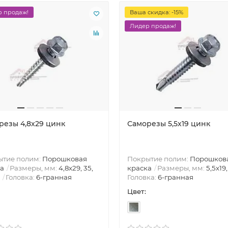
 продаж!
Ваша скидка: -15%
Лидер продаж!
резы 4,8х29 цинк
Саморезы 5,5х19 цинк
ытие полим:
Порошковая
Покрытие полим:
Порошков
а
Размеры, мм:
4,8х29, 35,
краска
Размеры, мм:
5,5х19,
Головка:
6-гранная
Головка:
6-гранная
Цвет: