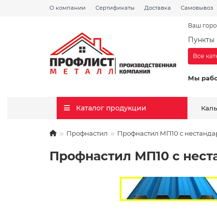
О компании
Сертификаты
Доставка
Самовывоз
Ваш горо
Пункты 
Все ка
Мы раб
Каталог продукции
Кал
Профнастил
Профнастил МП10 с нестанда
Профнастил МП10 с нест