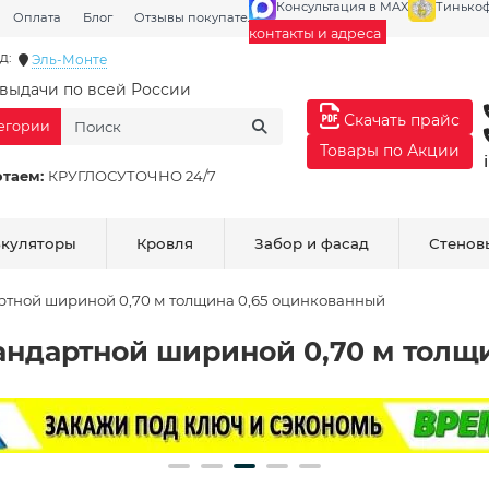
Консультация в MAX
Тинько
Оплата
Блог
Отзывы покупателей
Галерея
контакты и адреса
д:
Эль-Монте
выдачи по всей России
Скачать прайс
тегории
Товары по Акции
отаем:
КРУГЛОСУТОЧНО 24/7
ькуляторы
Кровля
Забор и фасад
Стенов
ртной шириной 0,70 м толщина 0,65 оцинкованный
андартной шириной 0,70 м толщ