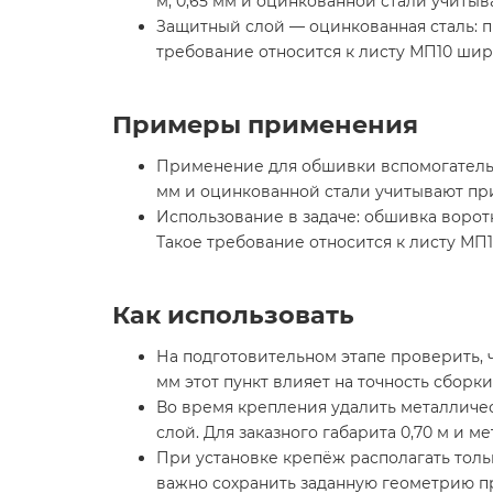
м, 0,65 мм и оцинкованной стали учитыв
Защитный слой — оцинкованная сталь: п
требование относится к листу МП10 шири
Примеры применения
Применение для обшивки вспомогательно
мм и оцинкованной стали учитывают при
Использование в задаче: обшивка воротн
Такое требование относится к листу МП1
Как использовать
На подготовительном этапе проверить, ч
мм этот пункт влияет на точность сборки
Во время крепления удалить металличе
слой. Для заказного габарита 0,70 м и м
При установке крепёж располагать тольк
важно сохранить заданную геометрию п