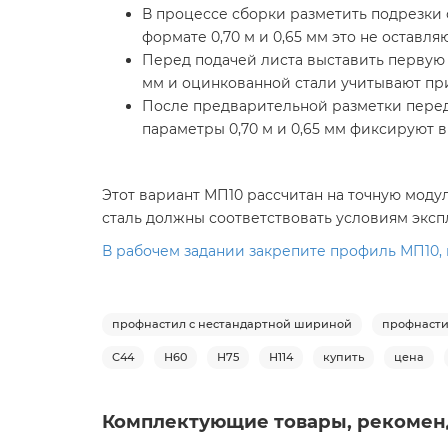
В процессе сборки разметить подрезки 
формате 0,70 м и 0,65 мм это не оставля
Перед подачей листа выставить первую к
мм и оцинкованной стали учитывают при
После предварительной разметки перед
параметры 0,70 м и 0,65 мм фиксируют в
Этот вариант МП10 рассчитан на точную моду
сталь должны соответствовать условиям эксп
В рабочем задании закрепите профиль МП10, ш
профнастил с нестандартной шириной
профнасти
С44
Н60
Н75
Н114
купить
цена
Комплектующие товары, рекомен