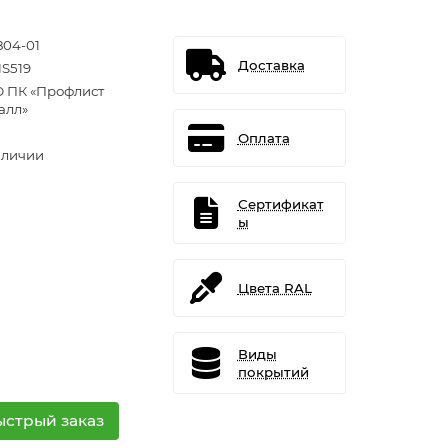
804-01
Доставка
S519
 ПК «Профлист
алл»
Оплата
аличии
Сертификат
ы
Цвета RAL
Виды
покрытий
ыстрый заказ