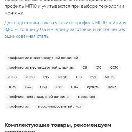
профиль МП10 и учитываются при выборе технологии
монтажа.
Для подготовки заказа укажите профиль МП10, ширину
0,80 м, толщину 0,5 мм, длину заготовки и исполнение:
оцинкованная сталь.
профнастил с нестандартной шириной
профнастил нестандартной ширины
С8
С10
СС10
МП10
МП18
С15
МП20
С18
С21
МП35
НС35
С44
Н60
Н75
Н114
купить
цена
профлист нестандартной ширины
профлист
профнастил
профилированный лист
Комплектующие товары, рекомендуем
посмотреть