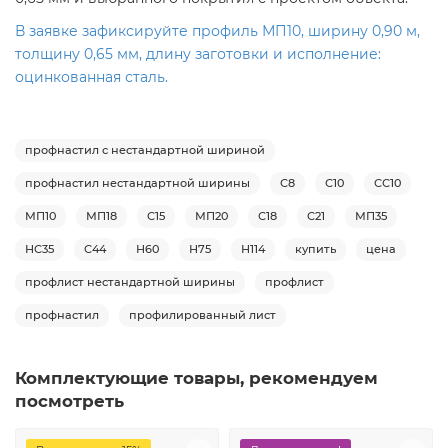
В заявке зафиксируйте профиль МП10, ширину 0,90 м,
толщину 0,65 мм, длину заготовки и исполнение:
оцинкованная сталь.
профнастил с нестандартной шириной
профнастил нестандартной ширины
С8
С10
СС10
МП10
МП18
С15
МП20
С18
С21
МП35
НС35
С44
Н60
Н75
Н114
купить
цена
профлист нестандартной ширины
профлист
профнастил
профилированный лист
Комплектующие товары, рекомендуем
посмотреть