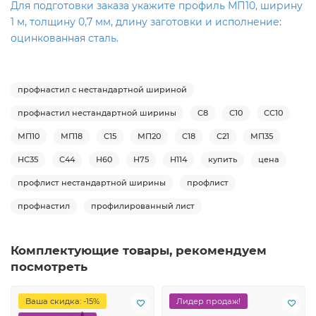
Для подготовки заказа укажите профиль МП10, ширину
1 м, толщину 0,7 мм, длину заготовки и исполнение:
оцинкованная сталь.
профнастил с нестандартной шириной
профнастил нестандартной ширины
С8
С10
СС10
МП10
МП18
С15
МП20
С18
С21
МП35
НС35
С44
Н60
Н75
Н114
купить
цена
профлист нестандартной ширины
профлист
профнастил
профилированный лист
Комплектующие товары, рекомендуем
посмотреть
Ваша скидка: -15%
Лидер продаж!