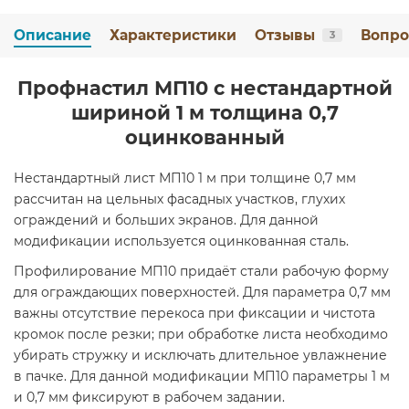
Описание
Характеристики
Отзывы
Вопро
3
Профнастил МП10 с нестандартной
шириной 1 м толщина 0,7
оцинкованный
Нестандартный лист МП10 1 м при толщине 0,7 мм
рассчитан на цельных фасадных участков, глухих
ограждений и больших экранов. Для данной
модификации используется оцинкованная сталь.
Профилирование МП10 придаёт стали рабочую форму
для ограждающих поверхностей. Для параметра 0,7 мм
важны отсутствие перекоса при фиксации и чистота
кромок после резки; при обработке листа необходимо
убирать стружку и исключать длительное увлажнение
в пачке. Для данной модификации МП10 параметры 1 м
и 0,7 мм фиксируют в рабочем задании.