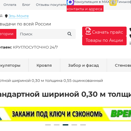
Консультация в MAX
Тинько
Оплата
Блог
Отзывы покупателей
Галерея
контакты и адреса
д:
Эль-Монте
выдачи по всей России
Скачать прайс
тегории
Товары по Акции
отаем:
КРУГЛОСУТОЧНО 24/7
ькуляторы
Кровля
Забор и фасад
Стенов
ртной шириной 0,30 м толщина 0,55 оцинкованный
андартной шириной 0,30 м толщ