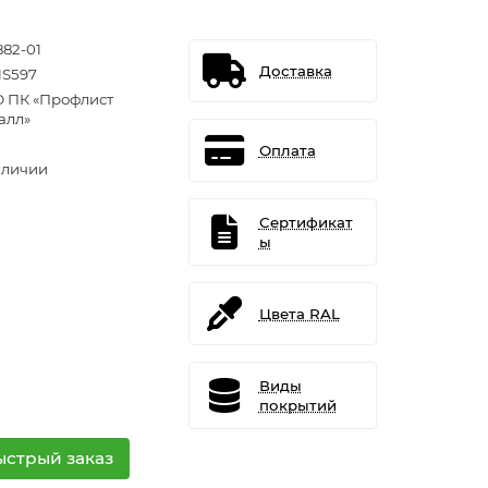
882-01
Доставка
S597
 ПК «Профлист
алл»
Оплата
аличии
Сертификат
ы
Цвета RAL
Виды
покрытий
ыстрый заказ