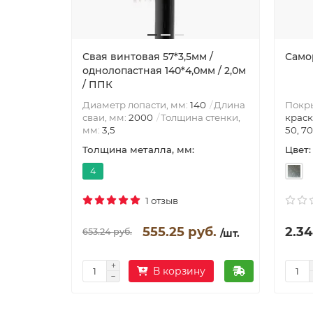
Свая винтовая 57*3,5мм /
Само
однолопастная 140*4,0мм / 2,0м
/ ППК
Покр
Диаметр лопасти, мм:
140
Длина
краск
сваи, мм:
2000
Толщина стенки,
50, 70
мм:
3,5
Цвет:
Толщина металла, мм:
4
1 отзыв
555.25 руб.
2.34
653.24 руб.
/шт.
В корзину