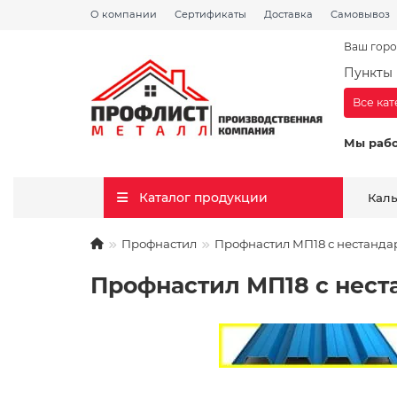
О компании
Сертификаты
Доставка
Самовывоз
Ваш горо
Пункты 
Все ка
Мы раб
Каталог продукции
Кал
Профнастил
Профнастил МП18 с нестанда
Профнастил МП18 с нест