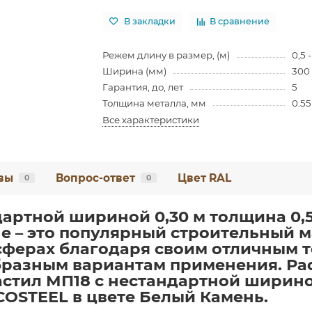
В закладки
В сравнение
Режем длину в размер, (м)
0,5 -
Ширина (мм)
300
Гарантия, до, лет
5
Толщина металла, мм
0.55
Все характеристики
вы
Вопрос-ответ
Цвет RAL
0
0
дартной шириной 0,30 м толщина 0,
е – это популярный строительный м
сферах благодаря своим отличным 
бразным вариантам применения. Ра
стил МП18 с нестандартной шириной
COSTEEL в цвете Белый Камень.