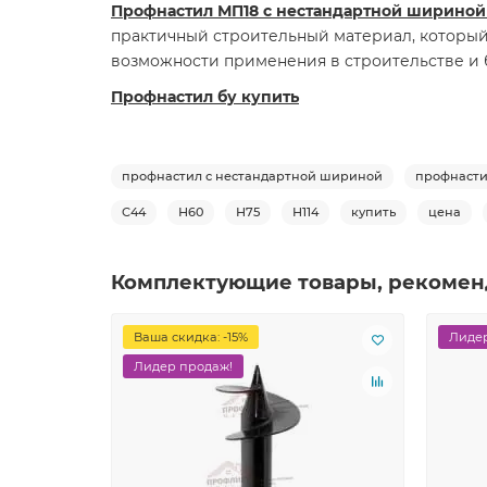
Профнастил МП18 с нестандартной шириной 
практичный строительный материал, который
возможности применения в строительстве и 
Профнастил бу купить
профнастил с нестандартной шириной
профнасти
С44
Н60
Н75
Н114
купить
цена
Комплектующие товары, рекомен
Ваша скидка: -15%
Лидер
Лидер продаж!