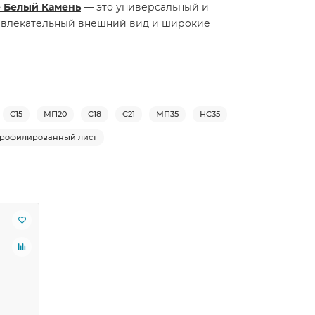
е Белый Камень
— это универсальный и
ривлекательный внешний вид и широкие
С15
МП20
С18
С21
МП35
НС35
рофилированный лист