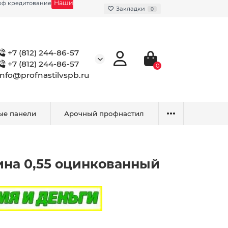
Наши
фф кредитование
Закладки
0
+7 (812) 244-86-57
+7 (812) 244-86-57
0
info@profnastilvspb.ru
ые панели
Арочный профнастил
ина 0,55 оцинкованный