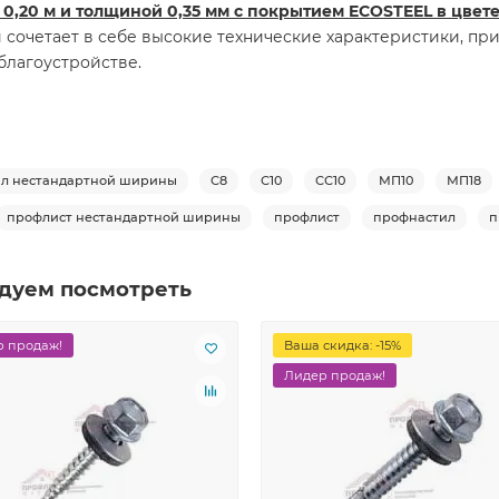
0,20 м и толщиной 0,35 мм с покрытием ECOSTEEL в цвет
 сочетает в себе высокие технические характеристики, п
благоустройстве.
л нестандартной ширины
С8
С10
СС10
МП10
МП18
профлист нестандартной ширины
профлист
профнастил
п
дуем посмотреть
 продаж!
Ваша скидка: -15%
Лидер продаж!