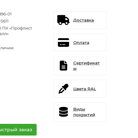
896-01
Доставка
S611
 ПК «Профлист
алл»
Оплата
аличии
Сертификат
ы
Цвета RAL
Виды
покрытий
ыстрый заказ