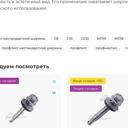
ность и эстетичный вид. Его применение охватывает широк
еского использования.
л нестандартной ширины
С8
С10
СС10
МП10
МП18
профлист нестандартной ширины
профлист
профнастил
п
дуем посмотреть
 продаж!
Ваша скидка: -15%
Лидер продаж!