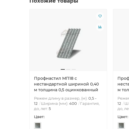
Похожие товары
Профнастил МП18 с
Проф
нестандартной шириной 0,40
нест
м толщина 0,5 оцинкованный
м то
Режем длину в размер, (м):
0,5 -
Режем
12
Ширина (мм):
400
Гарантия,
12
Ш
до, лет:
5
до, ле
Цвет:
Цвет: