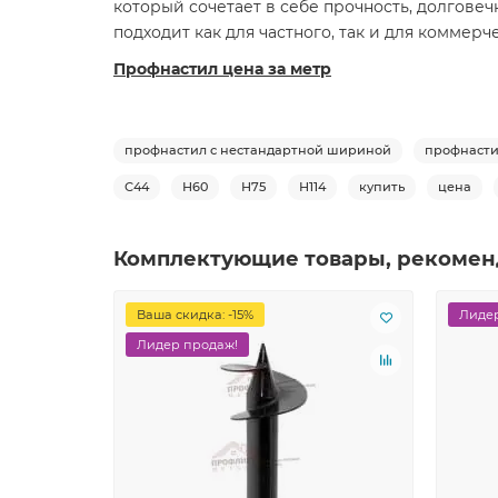
который сочетает в себе прочность, долговеч
подходит как для частного, так и для коммерч
Профнастил цена за метр
профнастил с нестандартной шириной
профнасти
С44
Н60
Н75
Н114
купить
цена
Комплектующие товары, рекомен
Ваша скидка: -15%
Лидер
Лидер продаж!