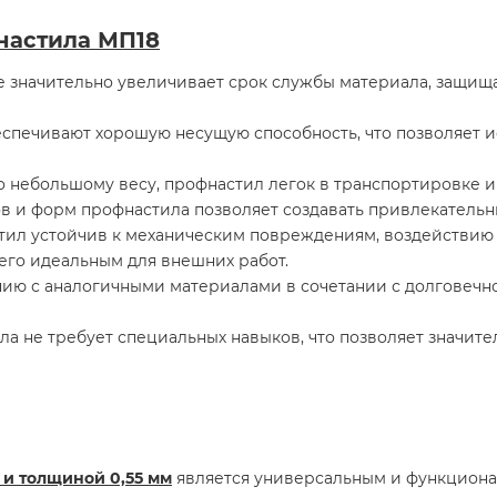
настила МП18
значительно увеличивает срок службы материала, защища
печивают хорошую несущую способность, что позволяет ис
 небольшому весу, профнастил легок в транспортировке и у
в и форм профнастила позволяет создавать привлекательн
ил устойчив к механическим повреждениям, воздействию 
его идеальным для внешних работ.
нию с аналогичными материалами в сочетании с долговечн
а не требует специальных навыков, что позволяет значит
и толщиной 0,55 мм
является универсальным и функциона