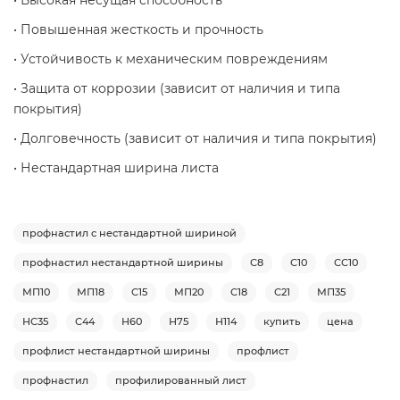
• Высокая несущая способность
• Повышенная жесткость и прочность
• Устойчивость к механическим повреждениям
• Защита от коррозии (зависит от наличия и типа
покрытия)
• Долговечность (зависит от наличия и типа покрытия)
• Нестандартная ширина листа
профнастил с нестандартной шириной
профнастил нестандартной ширины
С8
С10
СС10
МП10
МП18
С15
МП20
С18
С21
МП35
НС35
С44
Н60
Н75
Н114
купить
цена
профлист нестандартной ширины
профлист
профнастил
профилированный лист