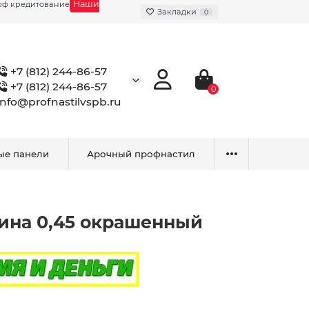
Наши
фф кредитование
Закладки
0
+7 (812) 244-86-57
+7 (812) 244-86-57
0
info@profnastilvspb.ru
ые панели
Арочный профнастил
ина 0,45 окрашенный