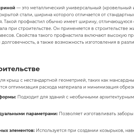
шириной
— это металлический универсальный (кровельный и
ытой стали, ширина которого отличается от стандартных 
. Такой профнастил обычно имеет ширину, отличающуюся о
ала при строительстве. Он применяется в строительстве ж
авесов. Свойства такого профнастила включают высокую пр
 долговечность, а также возможность изготовления в разл
роительстве
я крыш с нестандартной геометрией, таких как мансардные
ется оптимизация расхода материала и минимизация обрез
 формы:
Подходит для зданий с необычными архитектурны
идуальными параметрами:
Позволяет изготавливать заборы
ных элементов:
Используется при создании козырьков, нав