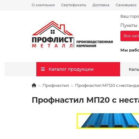
О компании
Сертификаты
Доставка
Самовывоз
Ваш горо
Пункты 
Все ка
Мы раб
Каталог продукции
Кал
Профнастил
Профнастил МП20 с нестанда
Профнастил МП20 с нест