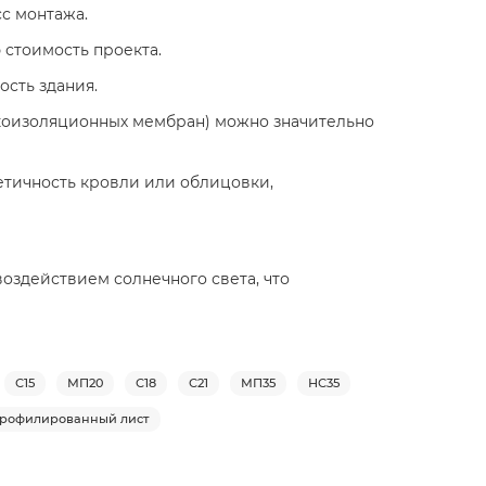
сс монтажа.
 стоимость проекта.
сть здания.
укоизоляционных мембран) можно значительно
тичность кровли или облицовки,
здействием солнечного света, что
С15
МП20
С18
С21
МП35
НС35
рофилированный лист