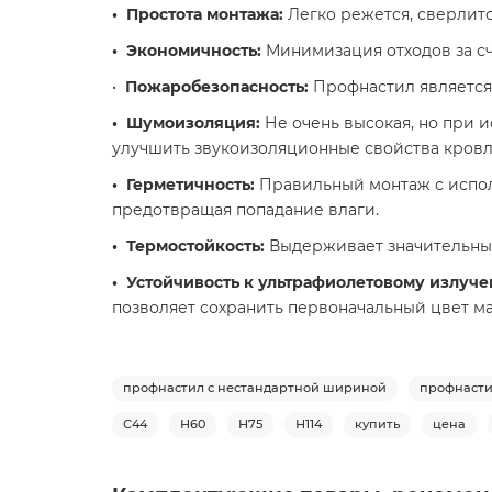
• Простота монтажа:
Легко режется, сверлитс
• Экономичность:
Минимизация отходов за сч
•
Пожаробезопасность:
Профнастил является
• Шумоизоляция:
Не очень высокая, но при
улучшить звукоизоляционные свойства кровл
• Герметичность:
Правильный монтаж с испол
предотвращая попадание влаги.
• Термостойкость:
Выдерживает значительные
• Устойчивость к ультрафиолетовому излуч
позволяет сохранить первоначальный цвет ма
профнастил с нестандартной шириной
профнасти
С44
Н60
Н75
Н114
купить
цена