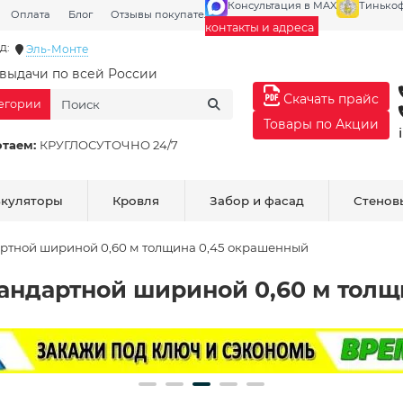
Консультация в MAX
Тинько
Оплата
Блог
Отзывы покупателей
Галерея
контакты и адреса
д:
Эль-Монте
выдачи по всей России
Скачать прайс
тегории
Товары по Акции
отаем:
КРУГЛОСУТОЧНО 24/7
ькуляторы
Кровля
Забор и фасад
Стенов
ртной шириной 0,60 м толщина 0,45 окрашенный
андартной шириной 0,60 м толщ