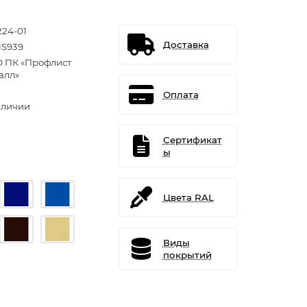
224-01
Доставка
S939
 ПК «Профлист
алл»
Оплата
аличии
Сертификат
ы
Цвета RAL
Виды
покрытий