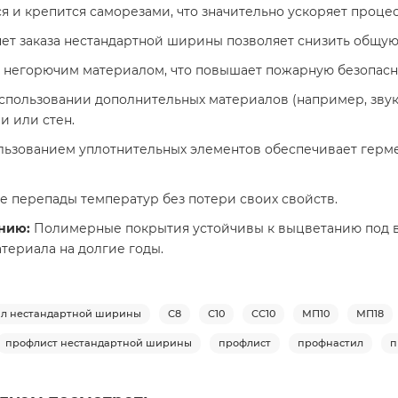
я и крепится саморезами, что значительно ускоряет проце
ет заказа нестандартной ширины позволяет снизить общую
 негорючим материалом, что повышает пожарную безопасно
 использовании дополнительных материалов (например, зв
и или стен.
ьзованием уплотнительных элементов обеспечивает герме
 перепады температур без потери своих свойств.
ению:
Полимерные покрытия устойчивы к выцветанию под во
териала на долгие годы.
л нестандартной ширины
С8
С10
СС10
МП10
МП18
профлист нестандартной ширины
профлист
профнастил
п