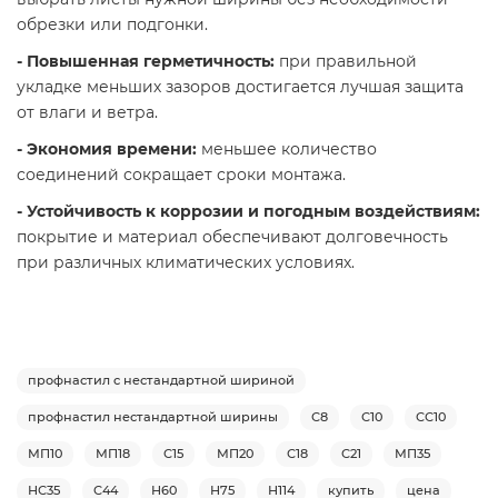
обрезки или подгонки.
- Повышенная герметичность:
при правильной
укладке меньших зазоров достигается лучшая защита
от влаги и ветра.
- Экономия времени:
меньшее количество
соединений сокращает сроки монтажа.
- Устойчивость к коррозии и погодным воздействиям:
покрытие и материал обеспечивают долговечность
при различных климатических условиях.
профнастил с нестандартной шириной
профнастил нестандартной ширины
С8
С10
СС10
МП10
МП18
С15
МП20
С18
С21
МП35
НС35
С44
Н60
Н75
Н114
купить
цена