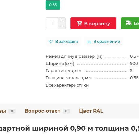
0.55
Б
В корзину
В закладки
В сравнение
Режем длину в размер, (м)
0,5 -
Ширина (мм)
900
Гарантия, до, лет
5
Толщина металла, мм
0.55
Все характеристики
вы
Вопрос-ответ
Цвет RAL
0
0
артной шириной 0,90 м толщина 0,