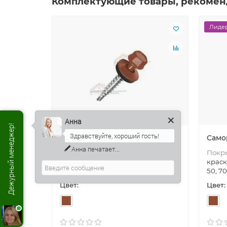
Комплектующие товары, рекомен
Лидер
Анна
Дежурный менеджер!
Саморезы 4,8х29 RAL 8004
Само
Анна
печатает...
Покрытие полим:
Порошковая
Покр
краска
Размеры, мм:
4,8х29, 35,
краск
50, 70
Головка:
6-гранная
50, 70
Цвет:
Цвет: