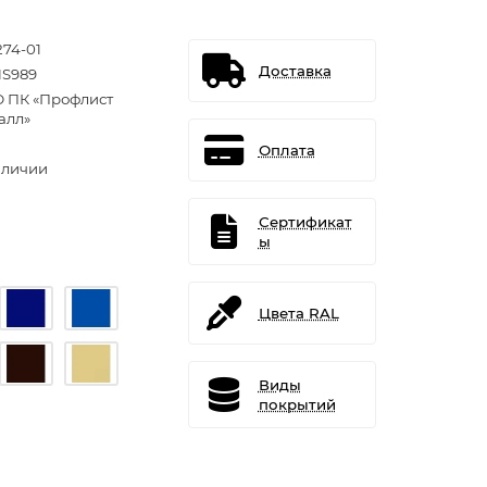
274-01
Доставка
S989
 ПК «Профлист
алл»
Оплата
аличии
Сертификат
ы
Цвета RAL
Виды
покрытий