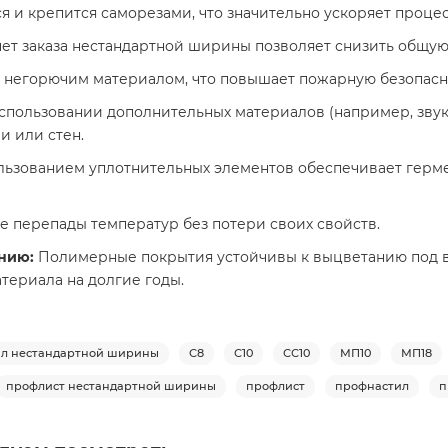
я и крепится саморезами, что значительно ускоряет проце
ет заказа нестандартной ширины позволяет снизить общую
 негорючим материалом, что повышает пожарную безопасно
 использовании дополнительных материалов (например, зв
и или стен.
ьзованием уплотнительных элементов обеспечивает герме
 перепады температур без потери своих свойств.
ению:
Полимерные покрытия устойчивы к выцветанию под во
териала на долгие годы.
л нестандартной ширины
С8
С10
СС10
МП10
МП18
профлист нестандартной ширины
профлист
профнастил
п