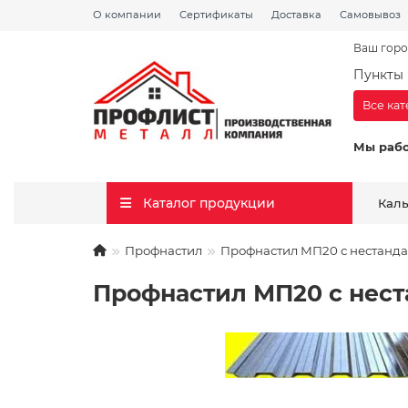
О компании
Сертификаты
Доставка
Самовывоз
Ваш горо
Пункты 
Все ка
Мы раб
Каталог продукции
Кал
Профнастил
Профнастил МП20 с нестанда
Профнастил МП20 с нест