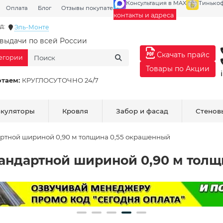
Консультация в MAX
Тинько
Оплата
Блог
Отзывы покупателей
Галерея
контакты и адреса
д:
Эль-Монте
выдачи по всей России
Скачать прайс
тегории
Товары по Акции
отаем:
КРУГЛОСУТОЧНО 24/7
ькуляторы
Кровля
Забор и фасад
Стенов
ртной шириной 0,90 м толщина 0,55 окрашенный
андартной шириной 0,90 м толщ