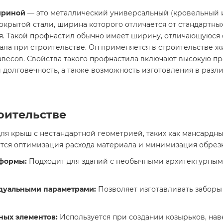
шириной
— это металлический универсальный (кровельный и
ытой стали, ширина которого отличается от стандартных 
. Такой профнастил обычно имеет ширину, отличающуюся о
ала при строительстве. Он применяется в строительстве ж
авесов. Свойства такого профнастила включают высокую пр
 долговечность, а также возможность изготовления в разл
роительстве
я крыш с нестандартной геометрией, таких как мансардные
ется оптимизация расхода материала и минимизация обрез
 формы:
Подходит для зданий с необычными архитектурны
идуальными параметрами:
Позволяет изготавливать заборы
ных элементов:
Используется при создании козырьков, нав