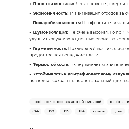
• Простота монтажа:
Легко режется, сверлитс
• Экономичность:
Минимизация отходов за сч
•
Пожаробезопасность:
Профнастил является
• Шумоизоляция:
Не очень высокая, но при
улучшить звукоизоляционные свойства кровл
• Герметичность:
Правильный монтаж с испол
предотвращая попадание влаги.
• Термостойкость:
Выдерживает значительные
• Устойчивость к ультрафиолетовому излуч
позволяет сохранить первоначальный цвет ма
профнастил с нестандартной шириной
профнасти
С44
Н60
Н75
Н114
купить
цена