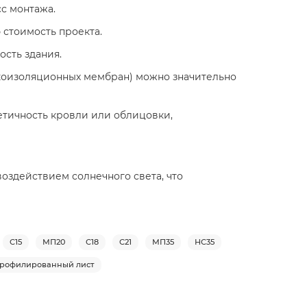
сс монтажа.
 стоимость проекта.
сть здания.
укоизоляционных мембран) можно значительно
тичность кровли или облицовки,
здействием солнечного света, что
С15
МП20
С18
С21
МП35
НС35
рофилированный лист