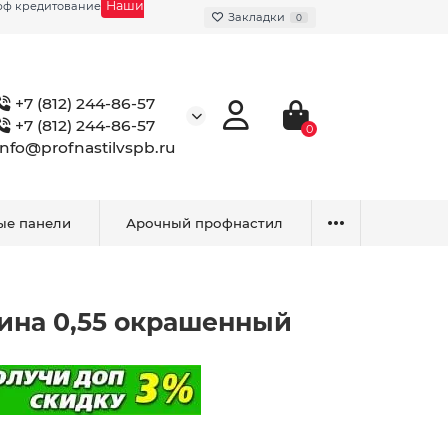
Наши
фф кредитование
Закладки
0
+7 (812) 244-86-57
+7 (812) 244-86-57
0
info@profnastilvspb.ru
ые панели
Арочный профнастил
ина 0,55 окрашенный