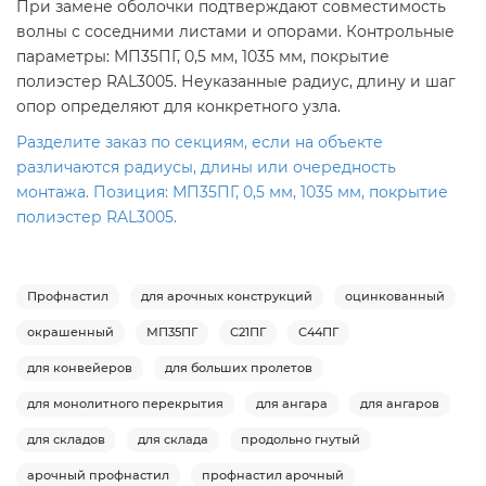
При замене оболочки подтверждают совместимость
волны с соседними листами и опорами. Контрольные
параметры: МП35ПГ, 0,5 мм, 1035 мм, покрытие
полиэстер RAL3005. Неуказанные радиус, длину и шаг
опор определяют для конкретного узла.
Разделите заказ по секциям, если на объекте
различаются радиусы, длины или очередность
монтажа. Позиция: МП35ПГ, 0,5 мм, 1035 мм, покрытие
полиэстер RAL3005.
Профнастил
для арочных конструкций
оцинкованный
окрашенный
МП35ПГ
С21ПГ
С44ПГ
для конвейеров
для больших пролетов
для монолитного перекрытия
для ангара
для ангаров
для складов
для склада
продольно гнутый
арочный профнастил
профнастил арочный