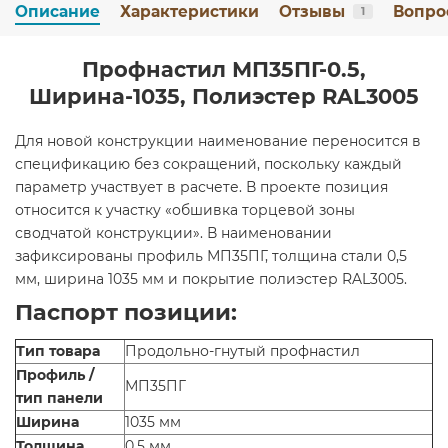
Описание
Характеристики
Отзывы
Вопро
1
Профнастил МП35ПГ-0.5,
Ширина-1035, Полиэстер RAL3005
Для новой конструкции наименование переносится в
спецификацию без сокращений, поскольку каждый
параметр участвует в расчете. В проекте позиция
относится к участку «обшивка торцевой зоны
сводчатой конструкции». В наименовании
зафиксированы профиль МП35ПГ, толщина стали 0,5
мм, ширина 1035 мм и покрытие полиэстер RAL3005.
Паспорт позиции:
Тип товара
Продольно-гнутый профнастил
Профиль /
МП35ПГ
тип панели
Ширина
1035 мм
Толщина
0,5 мм