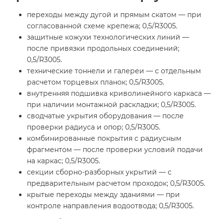
переходы между дугой и прямым скатом — при
согласованной схеме крепежа; 0,5/R3005.
защитные кожухи технологических линий —
после привязки продольных соединений;
0,5/R3005.
технические тоннели и галереи — с отдельным
расчетом торцевых планок; 0,5/R3005.
внутренняя подшивка криволинейного каркаса —
при наличии монтажной раскладки; 0,5/R3005.
сводчатые укрытия оборудования — после
проверки радиуса и опор; 0,5/R3005.
комбинированные покрытия с радиусным
фрагментом — после проверки условий подачи
на каркас; 0,5/R3005.
секции сборно-разборных укрытий — с
предварительным расчетом проходок; 0,5/R3005.
крытые переходы между зданиями — при
контроле направления водоотвода; 0,5/R3005.