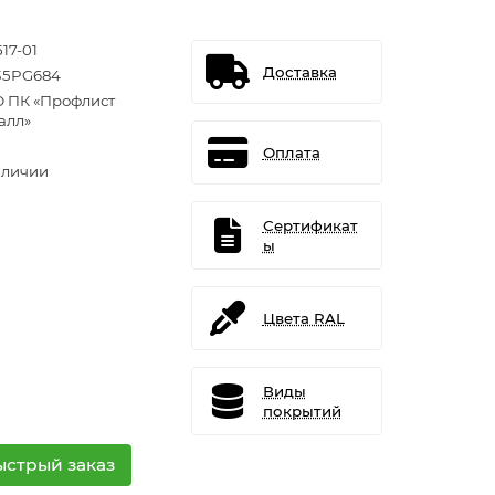
17-01
Доставка
5PG684
 ПК «Профлист
алл»
Оплата
аличии
Сертификат
ы
Цвета RAL
Виды
покрытий
ыстрый заказ