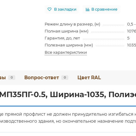
В закладки
В сравнение
Режем длину в размер, (м)
0,5 
Полная ширина (мм)
107
Гарантия, до, лет
5
Полезная ширина (мм)
103
Все характеристики
вы
Вопрос-ответ
Цвет RAL
0
0
МП35ПГ-0.5, Ширина-1035, Полиэ
где прямой профлист не должен принудительно изгибаться 
оизводственного здания, но окончательное назначение под