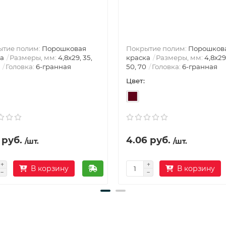
ытие полим:
Порошковая
Покрытие полим:
Порошков
а
Размеры, мм:
4,8х29, 35,
краска
Размеры, мм:
4,8х29
Головка:
6-гранная
50, 70
Головка:
6-гранная
Цвет:
 руб.
4.06 руб.
/шт.
/шт.
В корзину
В корзину