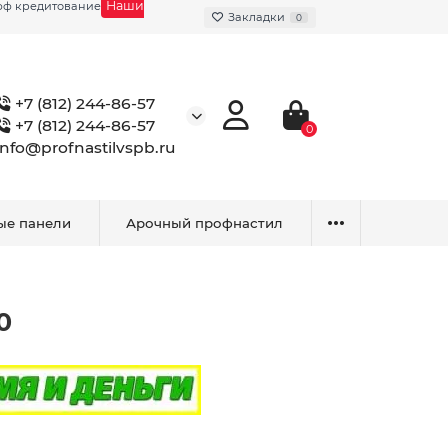
Наши
фф кредитование
Закладки
0
+7 (812) 244-86-57
+7 (812) 244-86-57
0
info@profnastilvspb.ru
ые панели
Арочный профнастил
0