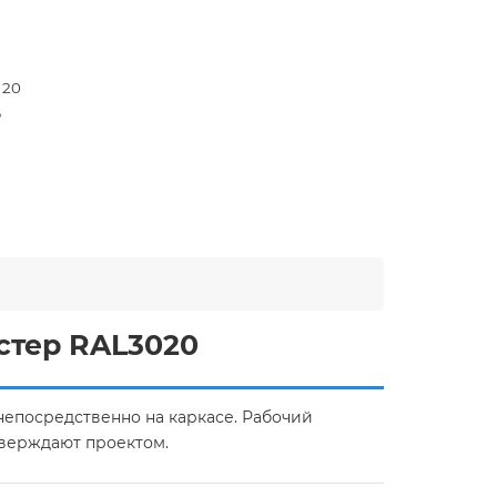
- 20
6
5
стер RAL3020
непосредственно на каркасе. Рабочий
тверждают проектом.