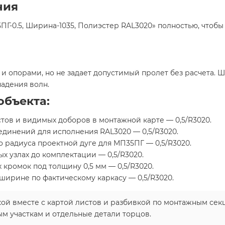
ния
ПГ-0.5, Ширина-1035, Полиэстер RAL3020» полностью, чтобы
м и опорами, но не задает допустимый пролет без расчета. 
адения волн.
объекта:
ов и видимых доборов в монтажной карте — 0,5/R3020.
динений для исполнения RAL3020 — 0,5/R3020.
 радиуса проектной дуге для МП35ПГ — 0,5/R3020.
х узлах до комплектации — 0,5/R3020.
кромок под толщину 0,5 мм — 0,5/R3020.
ширине по фактическому каркасу — 0,5/R3020.
й вместе с картой листов и разбивкой по монтажным секц
м участкам и отдельные детали торцов.