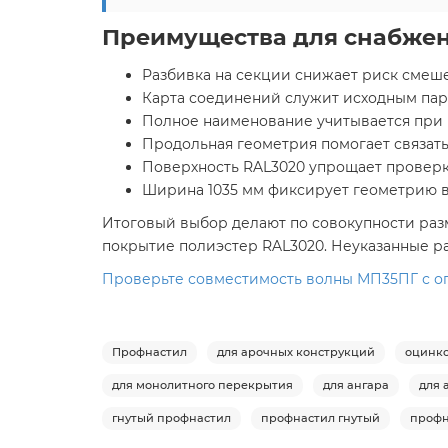
Преимущества для снабжен
Разбивка на секции снижает риск смеше
Карта соединений служит исходным пар
Полное наименование учитывается при 
Продольная геометрия помогает связать 
Поверхность RAL3020 упрощает проверк
Ширина 1035 мм фиксирует геометрию в
Итоговый выбор делают по совокупности разм
покрытие полиэстер RAL3020. Неуказанные ра
Проверьте совместимость волны МП35ПГ с опо
Профнастил
для арочных конструкций
оцинк
для монолитного перекрытия
для ангара
для 
гнутый профнастил
профнастил гнутый
профн