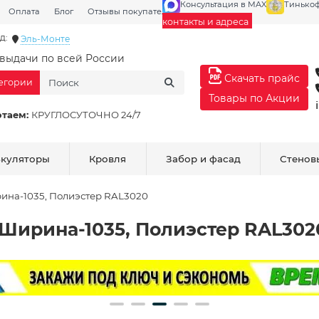
Консультация в MAX
Тинько
Оплата
Блог
Отзывы покупателей
Галерея
контакты и адреса
д:
Эль-Монте
выдачи по всей России
Скачать прайс
тегории
Товары по Акции
отаем:
КРУГЛОСУТОЧНО 24/7
ькуляторы
Кровля
Забор и фасад
Стенов
ина-1035, Полиэстер RAL3020
 Ширина-1035, Полиэстер RAL302