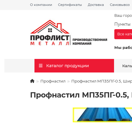
О компании
Сертификаты
Доставка
Самовывоз
Ваш горо
Пункты 
Все ка
Мы раб
Каталог продукции
Кал
Профнастил
Профнастил МП35ПГ-0.5, Шир
Профнастил МП35ПГ-0.5,