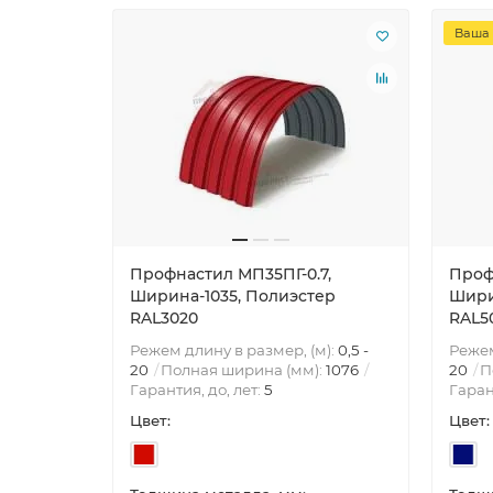
Ваша 
Профнастил МП35ПГ-0.7,
Проф
Ширина-1035, Полиэстер
Шири
RAL3020
RAL5
Режем длину в размер, (м):
0,5 -
Режем
20
Полная ширина (мм):
1076
20
П
Гарантия, до, лет:
5
Гаран
Цвет:
Цвет: