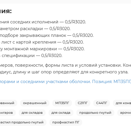
ия:
ния соседних исполнений — 0,5/R3020.
аметром раскладки — 0,5/R3020.
подборе закрывающих планок — 0,5/R3020.
лист с картой крепления — 0,5/R3020.
у монтажной маркировки — 0,5/R3020.
 спецификации — 0,5/R3020.
еров, поверхности, формы листа и условий установки. Конт
диус, длину и шаг опор определяют для конкретного узла.
рами и соседними участками оболочки. Позиция: МП35ПГ, 0
ованный
окрашенный
МП35ПГ
С21ПГ
С44ПГ
для кон
ангаров
для складов
для склада
продольно гнутый
арочн
астил продольно гнутый
профнастил ПГ