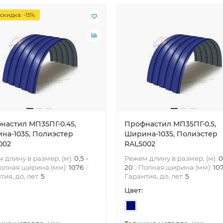
скидка: -15%
настил МП35ПГ-0.45,
Профнастил МП35ПГ-0.5,
на-1035, Полиэстер
Ширина-1035, Полиэстер
002
RAL5002
 длину в размер, (м):
0,5 -
Режем длину в размер, (м):
0
олная ширина (мм):
1076
20
Полная ширина (мм):
10
тия, до, лет:
5
Гарантия, до, лет:
5
Цвет: